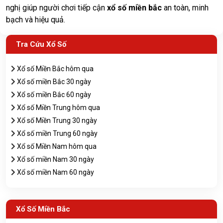
nghị giúp người chơi tiếp cận
xổ số miền bắc
an toàn, minh
bạch và hiệu quả.
Tra Cứu Xổ Số
Xổ số Miền Bắc hôm qua
Xổ số miền Bắc 30 ngày
Xổ số miền Bắc 60 ngày
Xổ số Miền Trung hôm qua
Xổ số Miền Trung 30 ngày
Xổ số miền Trung 60 ngày
Xổ số Miền Nam hôm qua
Xổ số miền Nam 30 ngày
Xổ số miền Nam 60 ngày
Xổ Số Miền Bắc