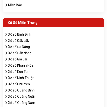
Miền Bắc
Xổ Số Miền Trung
Xổ số Bình Định
Xổ số Đắk Lắk
Xổ số Đà Nẵng
Xổ số Đắk Nông
Xổ số Gia Lai
Xố số Khánh Hòa
Xổ số Kon Tum
Xổ số Ninh Thuận
Xổ số Phú Yên
Xổ số Quảng Bình
Xổ số Quảng Ngãi
Xổ số Quảng Nam