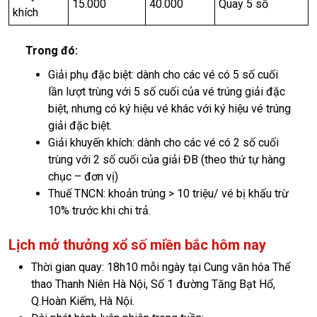
15.000
40.000
Quay 5 số
khích
Trong đó:
Giải phụ đặc biệt: dành cho các vé có 5 số cuối
lần lượt trùng với 5 số cuối của vé trúng giải đặc
biệt, nhưng có ký hiệu vé khác với ký hiệu vé trúng
giải đặc biệt.
Giải khuyến khích: dành cho các vé có 2 số cuối
trùng với 2 số cuối của giải ĐB (theo thứ tự hàng
chục – đơn vị)
Thuế TNCN
: khoản trúng > 10 triệu/ vé bị khấu trừ
10% trước khi chi trả.
Lịch mở thưởng xổ số miền bắc hôm nay
Thời gian quay: 18h10 mỗi ngày tại
Cung văn hóa Thể
thao Thanh Niên Hà Nội, Số 1 đường Tăng Bạt Hổ,
Q.Hoàn Kiếm, Hà Nội.