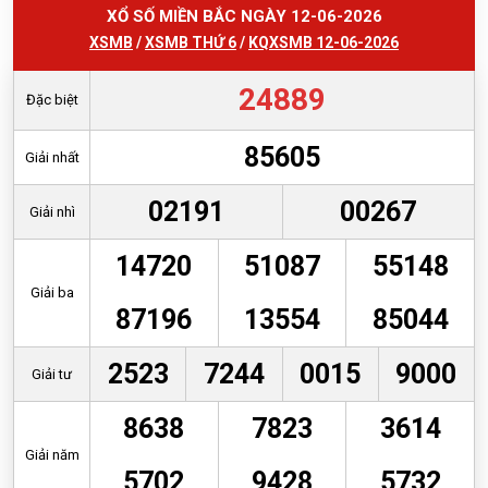
CỨU
XỔ SỐ MIỀN BẮC NGÀY 12-06-2026
KẾT
XSMB
/
XSMB THỨ 6
/
KQXSMB 12-06-2026
QUẢ
24889
Đặc biệt
PHÂN
TÍCH
XỔ
85605
Giải nhất
SỐ
02191
00267
Giải nhì
TIN
TỨC
14720
51087
55148
KQXS
Giải ba
THEO
87196
13554
85044
TỈNH
2523
7244
0015
9000
Giải tư
VĂN
HÓA
8638
7823
3614
GIẢI
TRÍ
Giải năm
5702
9428
5732