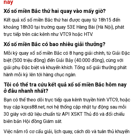
nay
Xổ số miền Bắc thứ hai quay vào mấy giờ?
Kết quả xổ số miền Bắc thứ hai được quay từ 18h15 đến
khoảng 18h30 tại trường quay 53E Hàng Bài (Hà Nội), phát
trực tiếp trên các kênh như VTC9 hoặc HTV.
Xổ số miền Bắc có bao nhiêu giải thưởng?
Mỗi kỳ quay xổ số miền Bắc có 8 hạng giải chính, từ Giải Đặc
biệt (500 triệu đồng) đến Giải Bảy (40.000 đồng), cùng với
giải phụ Đặc biệt và khuyến khích. Tổng số giải thưởng phát
hành mỗi kỳ lên tới hàng chục ngàn.
Tôi có thể tra cứu kết quả xổ số miền Bắc hôm nay
ở đâu nhanh nhất?
Bạn có thể theo dõi trực tiếp qua kênh truyền hình VTC9, hoặc
truy cập kqxs88.net, nơi hệ thống cập nhật tự động sau mỗi
30 giây với dữ liệu chuẩn từ API XSKT Thủ đô và đối chiếu
biên bản Hội đồng Giám sát.
Việc nắm rõ cơ cấu giải, lịch quay, cách dò và tuân thủ khuyến