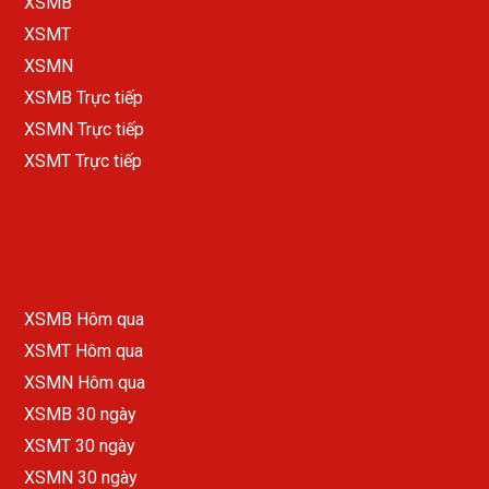
XSMB
XSMT
XSMN
XSMB Trực tiếp
XSMN Trực tiếp
XSMT Trực tiếp
XSMB Hôm qua
XSMT Hôm qua
XSMN Hôm qua
XSMB 30 ngày
XSMT 30 ngày
XSMN 30 ngày