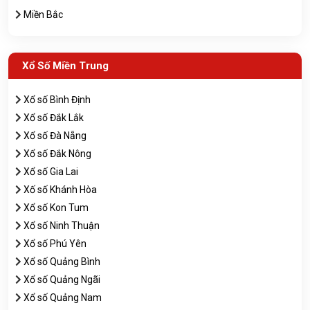
Miền Bắc
Xổ Số Miền Trung
Xổ số Bình Định
Xổ số Đắk Lắk
Xổ số Đà Nẵng
Xổ số Đắk Nông
Xổ số Gia Lai
Xố số Khánh Hòa
Xổ số Kon Tum
Xổ số Ninh Thuận
Xổ số Phú Yên
Xổ số Quảng Bình
Xổ số Quảng Ngãi
Xổ số Quảng Nam