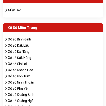
Miền Bắc
Xổ Số Miền Trung
Xổ số Bình Định
Xổ số Đắk Lắk
Xổ số Đà Nẵng
Xổ số Đắk Nông
Xổ số Gia Lai
Xố số Khánh Hòa
Xổ số Kon Tum
Xổ số Ninh Thuận
Xổ số Phú Yên
Xổ số Quảng Bình
Xổ số Quảng Ngãi