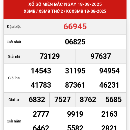
CỨU
XỔ SỐ MIỀN BẮC NGÀY 18-08-2025
KẾT
XSMB
/
XSMB THỨ 2
/
KQXSMB 18-08-2025
QUẢ
66945
Đặc biệt
PHÂN
TÍCH
XỔ
06825
Giải nhất
SỐ
73129
97637
Giải nhì
TIN
TỨC
14543
31195
94954
KQXS
Giải ba
THEO
41783
87361
46231
TỈNH
6832
7527
8762
5685
Giải tư
VĂN
HÓA
2777
9919
2163
GIẢI
TRÍ
Giải năm
6462
5582
2821