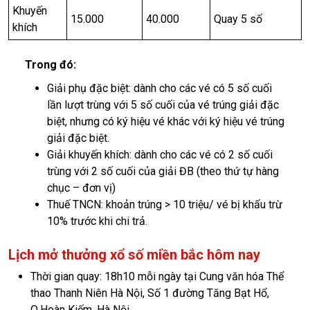
Khuyến
15.000
40.000
Quay 5 số
khích
Trong đó:
Giải phụ đặc biệt: dành cho các vé có 5 số cuối
lần lượt trùng với 5 số cuối của vé trúng giải đặc
biệt, nhưng có ký hiệu vé khác với ký hiệu vé trúng
giải đặc biệt.
Giải khuyến khích: dành cho các vé có 2 số cuối
trùng với 2 số cuối của giải ĐB (theo thứ tự hàng
chục – đơn vị)
Thuế TNCN
: khoản trúng > 10 triệu/ vé bị khấu trừ
10% trước khi chi trả.
Lịch mở thưởng xổ số miền bắc hôm nay
Thời gian quay: 18h10 mỗi ngày tại
Cung văn hóa Thể
thao Thanh Niên Hà Nội, Số 1 đường Tăng Bạt Hổ,
Q.Hoàn Kiếm, Hà Nội.