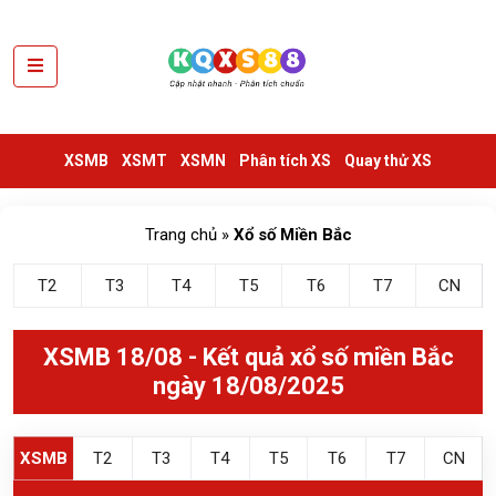
XSMB
XSMT
XSMB
XSMT
XSMN
Phân tích XS
Quay thử XS
XSMN
VIETLOTT
Trang chủ
»
Xổ số Miền Bắc
THỐNG
T2
T3
T4
T5
T6
T7
CN
KÊ
SỔ
XSMB 18/08 - Kết quả xổ số miền Bắc
KẾT
ngày 18/08/2025
QUẢ
TRUYỀN
THỐNG
XSMB
T2
T3
T4
T5
T6
T7
CN
TRA