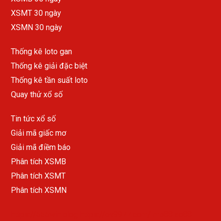
XSMT 30 ngày
XSMN 30 ngày
Thống kê loto gan
Thống kê giải đặc biệt
Thống kê tần suất loto
Quay thử xổ số
Tin tức xổ số
Giải mã giấc mơ
Giải mã điềm báo
Phân tích XSMB
Phân tích XSMT
Phân tích XSMN
https://555win.blog
https://ev9977.com/
mb88
ao88