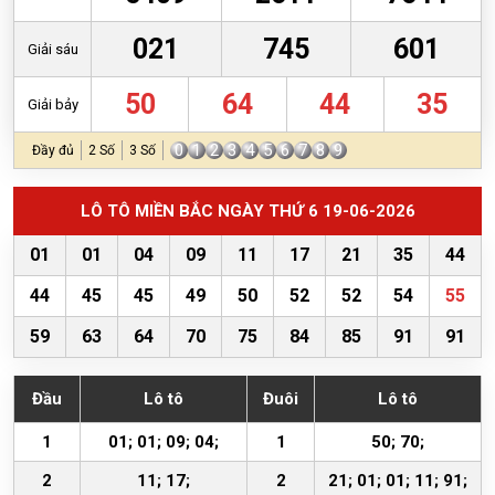
021
745
601
Giải sáu
50
64
44
35
Giải bảy
0
1
2
3
4
5
6
7
8
9
Đầy đủ
2 Số
3 Số
LÔ TÔ MIỀN BẮC NGÀY THỨ 6 19-06-2026
01
01
04
09
11
17
21
35
44
44
45
45
49
50
52
52
54
55
59
63
64
70
75
84
85
91
91
Đầu
Lô tô
Đuôi
Lô tô
1
01; 01; 09; 04;
1
50; 70;
2
11; 17;
2
21; 01; 01; 11; 91;