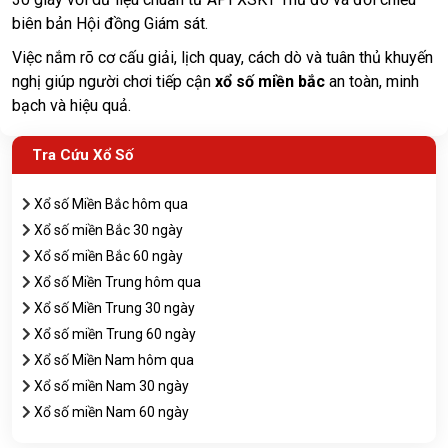
biên bản Hội đồng Giám sát.
Việc nắm rõ cơ cấu giải, lịch quay, cách dò và tuân thủ khuyến
nghị giúp người chơi tiếp cận
xổ số miền bắc
an toàn, minh
bạch và hiệu quả.
Tra Cứu Xổ Số
Xổ số Miền Bắc hôm qua
Xổ số miền Bắc 30 ngày
Xổ số miền Bắc 60 ngày
Xổ số Miền Trung hôm qua
Xổ số Miền Trung 30 ngày
Xổ số miền Trung 60 ngày
Xổ số Miền Nam hôm qua
Xổ số miền Nam 30 ngày
Xổ số miền Nam 60 ngày