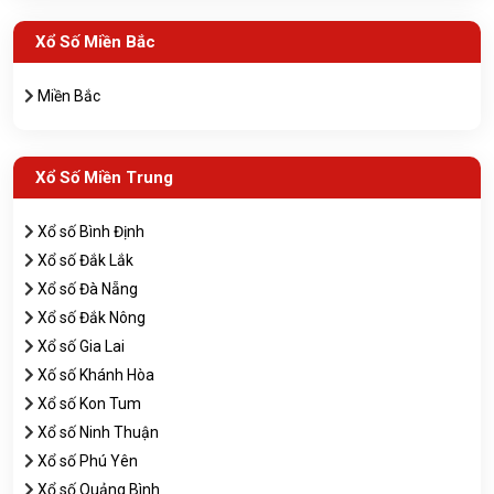
Xổ Số Miền Bắc
Miền Bắc
Xổ Số Miền Trung
Xổ số Bình Định
Xổ số Đắk Lắk
Xổ số Đà Nẵng
Xổ số Đắk Nông
Xổ số Gia Lai
Xố số Khánh Hòa
Xổ số Kon Tum
Xổ số Ninh Thuận
Xổ số Phú Yên
Xổ số Quảng Bình