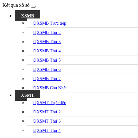
Kết quả xổ số
XSMB
XSMB Trực tiếp
XSMB Thứ 2
XSMB Thứ 3
XSMB Thứ 4
XSMB Thứ 5
XSMB Thứ 6
XSMB Thứ 7
XSMB Chủ Nhật
XSMT
XSMT Trực tiếp
XSMT Thứ 2
XSMT Thứ 3
XSMT Thứ 4