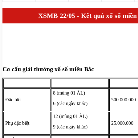
XSMB 22/05 - Kết quả xổ số miền
Cơ cấu giải thưởng xổ số miền Bắc
Giải
Số lượng giải
Giá trị (đồng
8 (mùng 01 ÂL)
Đặc biệt
500.000.000
6 (các ngày khác)
12 (mùng 01 ÂL)
Phụ đặc biệt
25.000.000
9 (các ngày khác)