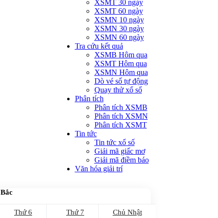
XSMT 30 ngày
XSMT 60 ngày
XSMN 10 ngày
XSMN 30 ngày
XSMN 60 ngày
Tra cứu kết quả
XSMB Hôm qua
XSMT Hôm qua
XSMN Hôm qua
Dò vé số tự động
Quay thử xổ số
Phân tích
Phân tích XSMB
Phân tích XSMN
Phân tích XSMT
Tin tức
Tin tức xổ số
Giải mã giấc mơ
Giải mã điềm báo
Văn hóa giải trí
 Bắc
Thứ 6
Thứ 7
Chủ Nhật