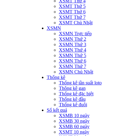
XSMT Thứ 4
XSMT Thứ 5
XSMT Thứ 6
XSMT Thứ 7
XSMT Chủ Nhật
XSMN
XSMN Trực tiếp
XSMN Thứ 2
XSMN Thứ 3
XSMN Thứ 4
XSMN Thứ 5
XSMN Thứ 6
XSMN Thứ 7
XSMN Chủ Nhật
Thống kê
Thống kê tần suất loto
Thông kê gan
Thống kê đặc biệt
Thống kê đầu
Thống kê đuôi
Sổ kết quả
XSMB 10 ngày
XSMB 30 ngày
XSMB 60 ngày
XSMT 10 ngày