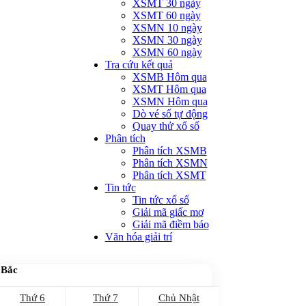
XSMT 30 ngày
XSMT 60 ngày
XSMN 10 ngày
XSMN 30 ngày
XSMN 60 ngày
Tra cứu kết quả
XSMB Hôm qua
XSMT Hôm qua
XSMN Hôm qua
Dò vé số tự động
Quay thử xổ số
Phân tích
Phân tích XSMB
Phân tích XSMN
Phân tích XSMT
Tin tức
Tin tức xổ số
Giải mã giấc mơ
Giải mã điềm báo
Văn hóa giải trí
 Bắc
Thứ 6
Thứ 7
Chủ Nhật