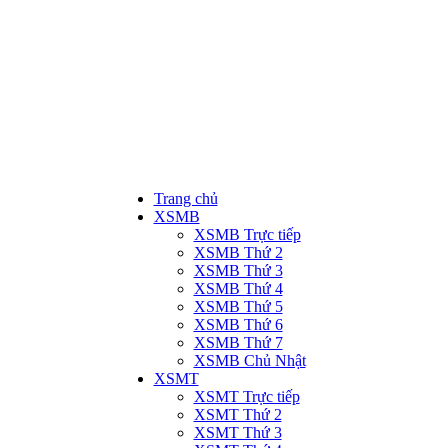
Trang chủ
XSMB
XSMB Trực tiếp
XSMB Thứ 2
XSMB Thứ 3
XSMB Thứ 4
XSMB Thứ 5
XSMB Thứ 6
XSMB Thứ 7
XSMB Chủ Nhật
XSMT
XSMT Trực tiếp
XSMT Thứ 2
XSMT Thứ 3