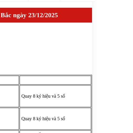
 Bắc ngày 23/12/2025
)
Số lần quay
Quay 8 ký hiệu và 5 số
Quay 8 ký hiệu và 5 số