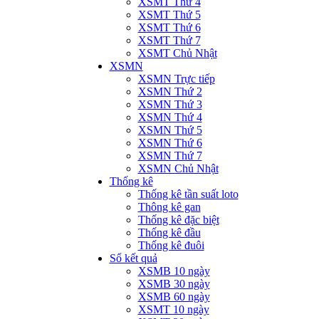
XSMT Thứ 4
XSMT Thứ 5
XSMT Thứ 6
XSMT Thứ 7
XSMT Chủ Nhật
XSMN
XSMN Trực tiếp
XSMN Thứ 2
XSMN Thứ 3
XSMN Thứ 4
XSMN Thứ 5
XSMN Thứ 6
XSMN Thứ 7
XSMN Chủ Nhật
Thống kê
Thống kê tần suất loto
Thông kê gan
Thống kê đặc biệt
Thống kê đầu
Thống kê đuôi
Sổ kết quả
XSMB 10 ngày
XSMB 30 ngày
XSMB 60 ngày
XSMT 10 ngày