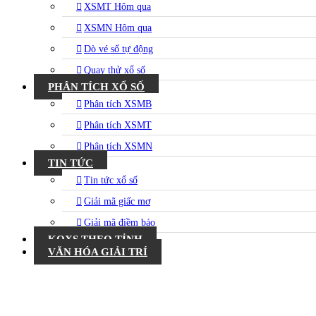
XSMT Hôm qua
XSMN Hôm qua
Dò vé số tự động
Quay thử xổ số
PHÂN TÍCH XỔ SỐ
Phân tích XSMB
Phân tích XSMT
Phân tích XSMN
TIN TỨC
Tin tức xổ số
Giải mã giấc mơ
Giải mã điềm báo
KQXS THEO TỈNH
VĂN HÓA GIẢI TRÍ