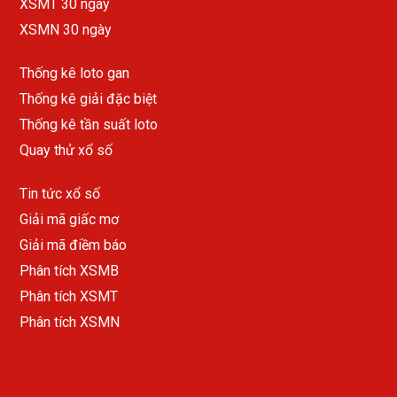
XSMT 30 ngày
XSMN 30 ngày
Thống kê loto gan
Thống kê giải đặc biệt
Thống kê tần suất loto
Quay thử xổ số
Tin tức xổ số
Giải mã giấc mơ
Giải mã điềm báo
Phân tích XSMB
Phân tích XSMT
Phân tích XSMN
https://555win.blog
https://ev9977.com/
mb88
ao88
RR88