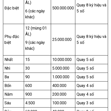
ÂL)
Quay 8 ký hiệu và
Đặc biệt
500.000.000
6 (các ngày
5 số
khác)
12 (mùng 01
ÂL)
Phụ đặc
Quay 8 ký hiệu và
25.000.000
biệt
9 (các ngày
5 số
khác)
Nhất
15
10.000.000
Quay 5 số
Nhì
30
5.000.000
Quay 5 số
Ba
90
1.000.000
Quay 5 số
Bốn
600
400.000
Quay 4 số
Năm
900
200.000
Quay 4 số
Sáu
4.500
100.000
Quay 3 số