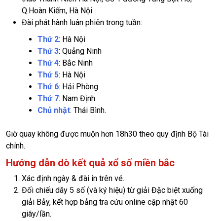
Q.Hoàn Kiếm, Hà Nội.
Đài phát hành luân phiên trong tuần:
Thứ 2
: Hà Nội
Thứ 3
: Quảng Ninh
Thứ 4
: Bắc Ninh
Thứ 5
: Hà Nội
Thứ 6
: Hải Phòng
Thứ 7
: Nam Định
Chủ nhật
: Thái Bình.
Giờ quay không được muộn hơn 18h30 theo quy định Bộ Tài
chính.
Hướng dẫn dò kết quả xổ số miền bắc
Xác định ngày & đài in trên vé.
Đối chiếu dãy 5 số (và ký hiệu) từ giải Đặc biệt xuống
giải Bảy, kết hợp bảng tra cứu online cập nhật 60
giây/lần.