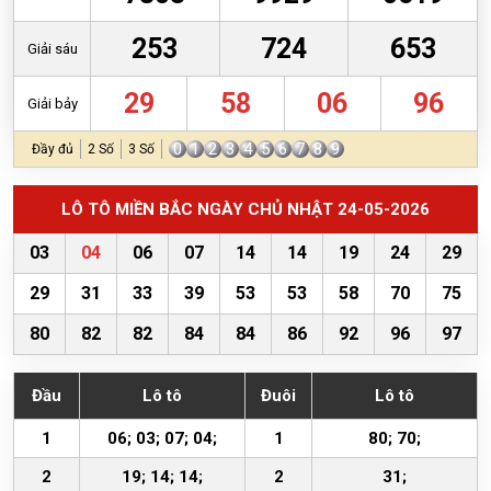
253
724
653
Giải sáu
29
58
06
96
Giải bảy
0
1
2
3
4
5
6
7
8
9
Đầy đủ
2 Số
3 Số
LÔ TÔ MIỀN BẮC NGÀY CHỦ NHẬT 24-05-2026
03
04
06
07
14
14
19
24
29
29
31
33
39
53
53
58
70
75
80
82
82
84
84
86
92
96
97
Đầu
Lô tô
Đuôi
Lô tô
1
06; 03; 07; 04;
1
80; 70;
2
19; 14; 14;
2
31;