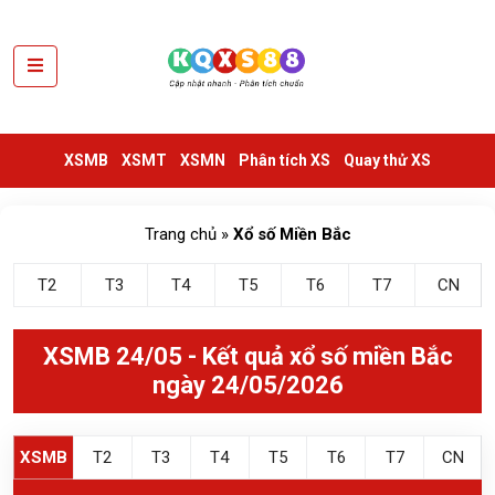
XSMB
XSMT
XSMB
XSMT
XSMN
Phân tích XS
Quay thử XS
XSMN
VIETLOTT
Trang chủ
»
Xổ số Miền Bắc
THỐNG
T2
T3
T4
T5
T6
T7
CN
KÊ
SỔ
XSMB 24/05 - Kết quả xổ số miền Bắc
KẾT
ngày 24/05/2026
QUẢ
TRUYỀN
THỐNG
XSMB
T2
T3
T4
T5
T6
T7
CN
TRA