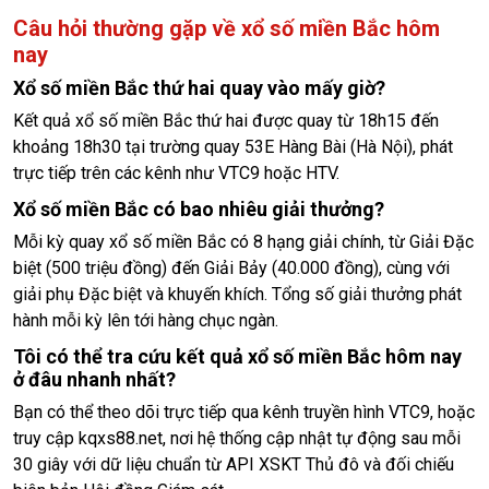
Câu hỏi thường gặp về xổ số miền Bắc hôm
nay
Xổ số miền Bắc thứ hai quay vào mấy giờ?
Kết quả xổ số miền Bắc thứ hai được quay từ 18h15 đến
khoảng 18h30 tại trường quay 53E Hàng Bài (Hà Nội), phát
trực tiếp trên các kênh như VTC9 hoặc HTV.
Xổ số miền Bắc có bao nhiêu giải thưởng?
Mỗi kỳ quay xổ số miền Bắc có 8 hạng giải chính, từ Giải Đặc
biệt (500 triệu đồng) đến Giải Bảy (40.000 đồng), cùng với
giải phụ Đặc biệt và khuyến khích. Tổng số giải thưởng phát
hành mỗi kỳ lên tới hàng chục ngàn.
Tôi có thể tra cứu kết quả xổ số miền Bắc hôm nay
ở đâu nhanh nhất?
Bạn có thể theo dõi trực tiếp qua kênh truyền hình VTC9, hoặc
truy cập kqxs88.net, nơi hệ thống cập nhật tự động sau mỗi
30 giây với dữ liệu chuẩn từ API XSKT Thủ đô và đối chiếu