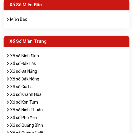
Xổ Số Miền Bắc
Miền Bắc
Xổ Số Miền Trung
Xổ số Bình Định
Xổ số Đắk Lắk
Xổ số Đà Nẵng
Xổ số Đắk Nông
Xổ số Gia Lai
Xố số Khánh Hòa
Xổ số Kon Tum
Xổ số Ninh Thuận
Xổ số Phú Yên
Xổ số Quảng Bình
Xổ số Quảng Ngãi