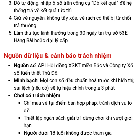
Dò tự động: nhập 5 số trên công cụ “Dò kết quả” để hệ
thống trả về kết quả tức thì.
Giữ vé nguyên, không tẩy xóa; vé rách có thể bị từ chối
trả thưởng.
Làm thủ tục lãnh thưởng trong 30 ngày tại trụ sở 53E
Hàng Bài hoặc đại lý cấp.
Nguồn dữ liệu & cảnh báo trách nhiệm
Nguồn số
: API Hội đồng XSKT miền Bắc và Công ty Xổ
số Kiến thiết Thủ Đô.
Minh bạch
: Mọi con số đều chuẩn hoá trước khi hiển thị;
sai lệch (nếu có) sẽ tự hiệu chỉnh trong ≤ 3 phút.
Chơi có trách nhiệm
Chỉ mua vé tại điểm bán hợp pháp; tránh dịch vụ lô
đề.
Thiết lập ngân sách giải trí; dừng chơi khi vượt giới
hạn.
Người dưới 18 tuổi không được tham gia.