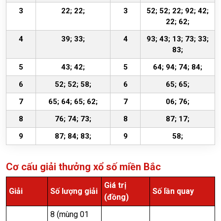
3
22; 22;
3
52; 52; 22; 92; 42;
22; 62;
4
39; 33;
4
93; 43; 13; 73; 33;
83;
5
43; 42;
5
64; 94; 74; 84;
6
52; 52; 58;
6
65; 65;
7
65; 64; 65; 62;
7
06; 76;
8
76; 74; 73;
8
87; 17;
9
87; 84; 83;
9
58;
Cơ cấu giải thưởng xổ số miền Bắc
Giá trị
Giải
Số lượng giải
Số lần quay
(đồng)
8 (mùng 01