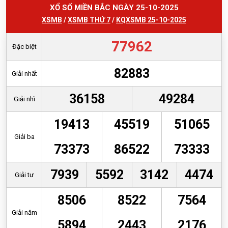
CỨU
XỔ SỐ MIỀN BẮC NGÀY 25-10-2025
KẾT
XSMB
/
XSMB THỨ 7
/
KQXSMB 25-10-2025
QUẢ
77962
Đặc biệt
PHÂN
TÍCH
XỔ
82883
Giải nhất
SỐ
36158
49284
Giải nhì
TIN
TỨC
19413
45519
51065
KQXS
Giải ba
THEO
73373
86522
73333
TỈNH
7939
5592
3142
4474
Giải tư
VĂN
HÓA
8506
8522
7564
GIẢI
TRÍ
Giải năm
5894
2443
2176