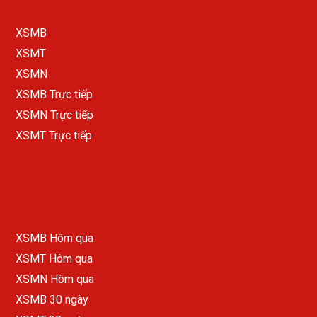
XSMB
XSMT
XSMN
XSMB Trực tiếp
XSMN Trực tiếp
XSMT Trực tiếp
XSMB Hôm qua
XSMT Hôm qua
XSMN Hôm qua
XSMB 30 ngày