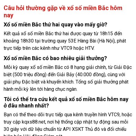
Câu hỏi thường gặp về xổ số miền Bắc hôm
nay
Xổ số miền Bắc thứ hai quay vào mấy giờ?
Kết quả xổ số miền Bắc thứ hai được quay từ 18h15 đến
khoảng 18h30 tại trường quay 53E Hàng Bài (Hà Nội), phát
trực tiếp trên các kênh như VTC9 hoặc HTV.
Xổ số miền Bắc có bao nhiêu giải thưởng?
Mỗi kỳ quay xổ số miền Bắc có 8 hạng giải chính, từ Giải Đặc
biệt (500 triệu đồng) đến Giải Bảy (40.000 đồng), cùng với
giải phụ Đặc biệt và khuyến khích. Tổng số giải thưởng phát
hành mỗi kỳ lên tới hàng chục ngàn.
Tôi có thể tra cứu kết quả xổ số miền Bắc hôm nay
ở đâu nhanh nhất?
Bạn có thể theo dõi trực tiếp qua kênh truyền hình VTC9, hoặc
truy cập kqxs88.net, nơi hệ thống cập nhật tự động sau mỗi
30 giây với dữ liệu chuẩn từ API XSKT Thủ đô và đối chiếu