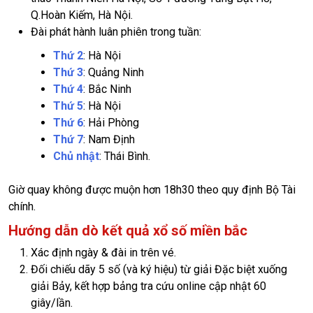
Q.Hoàn Kiếm, Hà Nội.
Đài phát hành luân phiên trong tuần:
Thứ 2
: Hà Nội
Thứ 3
: Quảng Ninh
Thứ 4
: Bắc Ninh
Thứ 5
: Hà Nội
Thứ 6
: Hải Phòng
Thứ 7
: Nam Định
Chủ nhật
: Thái Bình.
Giờ quay không được muộn hơn 18h30 theo quy định Bộ Tài
chính.
Hướng dẫn dò kết quả xổ số miền bắc
Xác định ngày & đài in trên vé.
Đối chiếu dãy 5 số (và ký hiệu) từ giải Đặc biệt xuống
giải Bảy, kết hợp bảng tra cứu online cập nhật 60
giây/lần.