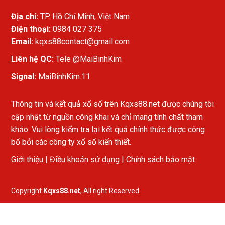
Địa chỉ:
TP. Hồ Chí Minh, Việt Nam
Điện thoại:
0984 027 375
Email:
kqxs88contact@gmail.com
Liên hệ QC:
Tele
@MaiBinhKim
Signal:
MaiBinhKim.11
Thông tin và kết quả xổ số trên Kqxs88.net được chúng tôi
cập nhật từ nguồn công khai và chỉ mang tính chất tham
khảo. Vui lòng kiểm tra lại kết quả chính thức được công
bố bởi các công ty xổ số kiến thiết.
Giới thiệu
|
Điều khoản sử dụng
|
Chính sách bảo mật
Copyright
Kqxs88.net
, All right Reserved
cakhiatv link trực tiếp
33win