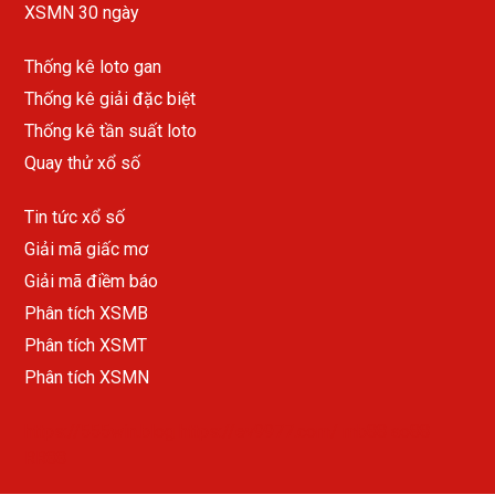
XSMN 30 ngày
Thống kê loto gan
Thống kê giải đặc biệt
Thống kê tần suất loto
Quay thử xổ số
Tin tức xổ số
Giải mã giấc mơ
Giải mã điềm báo
Phân tích XSMB
Phân tích XSMT
Phân tích XSMN
https://555win.blog
https://ev9977.com/
mb88
ao88
RR88