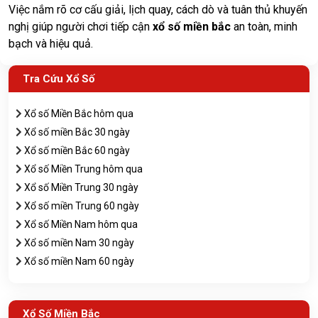
Việc nắm rõ cơ cấu giải, lịch quay, cách dò và tuân thủ khuyến
nghị giúp người chơi tiếp cận
xổ số miền bắc
an toàn, minh
bạch và hiệu quả.
Tra Cứu Xổ Số
Xổ số Miền Bắc hôm qua
Xổ số miền Bắc 30 ngày
Xổ số miền Bắc 60 ngày
Xổ số Miền Trung hôm qua
Xổ số Miền Trung 30 ngày
Xổ số miền Trung 60 ngày
Xổ số Miền Nam hôm qua
Xổ số miền Nam 30 ngày
Xổ số miền Nam 60 ngày
Xổ Số Miền Bắc