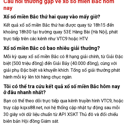
Câu hỏi thường gặp về xổ số miền Bắc hôm
nay
Xổ số miền Bắc thứ hai quay vào mấy giờ?
Kết quả xổ số miền Bắc thứ hai được quay từ 18h15 đến
khoảng 18h30 tại trường quay 53E Hàng Bài (Hà Nội), phát
trực tiếp trên các kênh như VTC9 hoặc HTV.
Xổ số miền Bắc có bao nhiêu giải thưởng?
Mỗi kỳ quay xổ số miền Bắc có 8 hạng giải chính, từ Giải Đặc
biệt (500 triệu đồng) đến Giải Bảy (40.000 đồng), cùng với
giải phụ Đặc biệt và khuyến khích. Tổng số giải thưởng phát
hành mỗi kỳ lên tới hàng chục ngàn.
Tôi có thể tra cứu kết quả xổ số miền Bắc hôm nay
ở đâu nhanh nhất?
Bạn có thể theo dõi trực tiếp qua kênh truyền hình VTC9, hoặc
truy cập kqxs88.net, nơi hệ thống cập nhật tự động sau mỗi
30 giây với dữ liệu chuẩn từ API XSKT Thủ đô và đối chiếu
biên bản Hội đồng Giám sát.