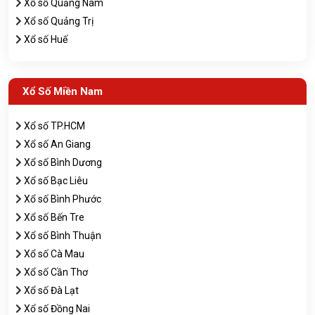
Xổ số Quảng Nam
Xổ số Quảng Trị
Xổ số Huế
Xổ Số Miền Nam
Xổ số TP.HCM
Xổ số An Giang
Xổ số Bình Dương
Xổ số Bạc Liêu
Xổ số Bình Phước
Xổ số Bến Tre
Xổ số Bình Thuận
Xổ số Cà Mau
Xổ số Cần Thơ
Xổ số Đà Lạt
Xổ số Đồng Nai