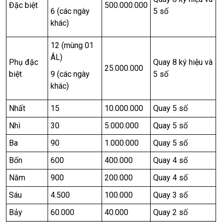
Đặc biệt
500.000.000
6 (các ngày
5 số
khác)
12 (mùng 01
ÂL)
Phụ đặc
Quay 8 ký hiệu và
25.000.000
biệt
9 (các ngày
5 số
khác)
Nhất
15
10.000.000
Quay 5 số
Nhì
30
5.000.000
Quay 5 số
Ba
90
1.000.000
Quay 5 số
Bốn
600
400.000
Quay 4 số
Năm
900
200.000
Quay 4 số
Sáu
4.500
100.000
Quay 3 số
Bảy
60.000
40.000
Quay 2 số