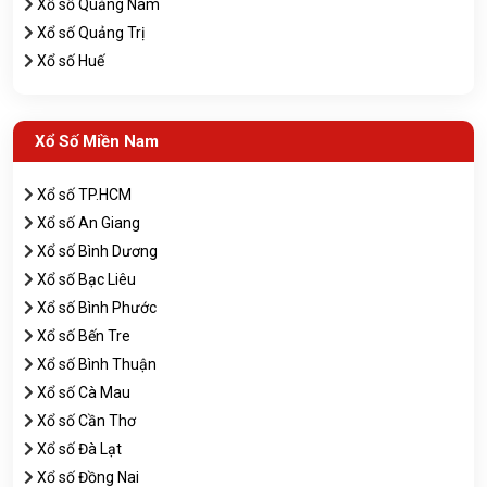
Xổ số Quảng Nam
Xổ số Quảng Trị
Xổ số Huế
Xổ Số Miền Nam
Xổ số TP.HCM
Xổ số An Giang
Xổ số Bình Dương
Xổ số Bạc Liêu
Xổ số Bình Phước
Xổ số Bến Tre
Xổ số Bình Thuận
Xổ số Cà Mau
Xổ số Cần Thơ
Xổ số Đà Lạt
Xổ số Đồng Nai