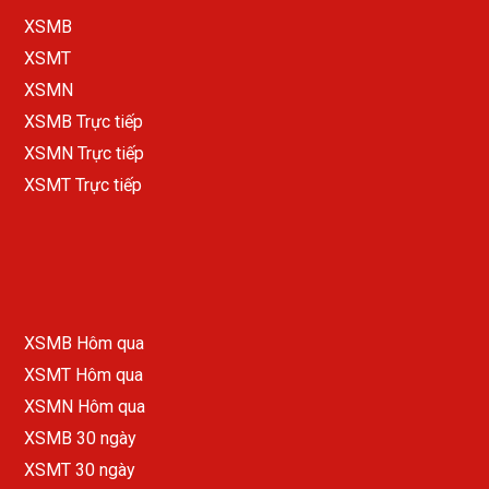
XSMB
XSMT
XSMN
XSMB Trực tiếp
XSMN Trực tiếp
XSMT Trực tiếp
XSMB Hôm qua
XSMT Hôm qua
XSMN Hôm qua
XSMB 30 ngày
XSMT 30 ngày