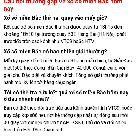
Câu hỏi thường gặp về xổ số miền Bắc hôm
nay
Xổ số miền Bắc thứ hai quay vào mấy giờ?
Kết quả xổ số miền Bắc thứ hai được quay từ 18h15 đến
khoảng 18h30 tại trường quay 53E Hàng Bài (Hà Nội), phát
trực tiếp trên các kênh như VTC9 hoặc HTV.
Xổ số miền Bắc có bao nhiêu giải thưởng?
Mỗi kỳ quay xổ số miền Bắc có 8 hạng giải chính, từ Giải Đặc
biệt (500 triệu đồng) đến Giải Bảy (40.000 đồng), cùng với
giải phụ Đặc biệt và khuyến khích. Tổng số giải thưởng phát
hành mỗi kỳ lên tới hàng chục ngàn.
Tôi có thể tra cứu kết quả xổ số miền Bắc hôm nay
ở đâu nhanh nhất?
Bạn có thể theo dõi trực tiếp qua kênh truyền hình VTC9, hoặc
truy cập kqxs88.net, nơi hệ thống cập nhật tự động sau mỗi
30 giây với dữ liệu chuẩn từ API XSKT Thủ đô và đối chiếu
biên bản Hội đồng Giám sát.