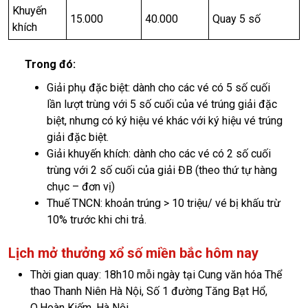
Khuyến
15.000
40.000
Quay 5 số
khích
Trong đó:
Giải phụ đặc biệt: dành cho các vé có 5 số cuối
lần lượt trùng với 5 số cuối của vé trúng giải đặc
biệt, nhưng có ký hiệu vé khác với ký hiệu vé trúng
giải đặc biệt.
Giải khuyến khích: dành cho các vé có 2 số cuối
trùng với 2 số cuối của giải ĐB (theo thứ tự hàng
chục – đơn vị)
Thuế TNCN
: khoản trúng > 10 triệu/ vé bị khấu trừ
10% trước khi chi trả.
Lịch mở thưởng xổ số miền bắc hôm nay
Thời gian quay: 18h10 mỗi ngày tại
Cung văn hóa Thể
thao Thanh Niên Hà Nội, Số 1 đường Tăng Bạt Hổ,
Q.Hoàn Kiếm, Hà Nội.