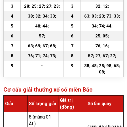
3
28; 25; 27; 27; 23;
3
32; 12;
4
38; 32; 34; 33;
4
63; 03; 23; 73; 33;
5
48; 44;
5
34; 74; 44;
6
57;
6
25; 05;
7
63; 69; 67; 68;
7
76; 16;
8
76; 71; 74; 73;
8
57; 27; 67; 27;
9
-
9
38; 48; 28; 98; 68;
08;
Cơ cấu giải thưởng xổ số miền Bắc
Giá trị
Giải
Số lượng giải
Số lần quay
(đồng)
8 (mùng 01
ÂL)
Quay 8 ký hiệu và