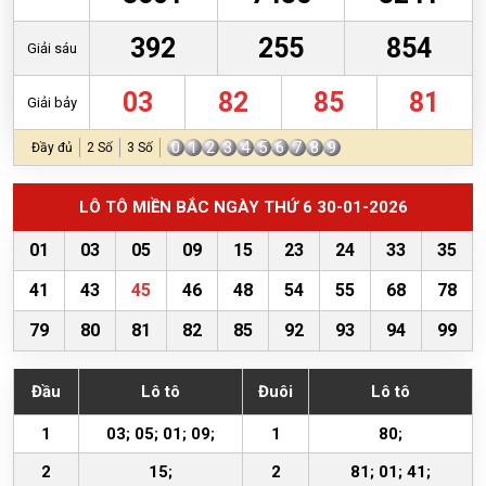
392
255
854
Giải sáu
03
82
85
81
Giải bảy
0
1
2
3
4
5
6
7
8
9
Đầy đủ
2 Số
3 Số
LÔ TÔ MIỀN BẮC NGÀY THỨ 6 30-01-2026
01
03
05
09
15
23
24
33
35
41
43
45
46
48
54
55
68
78
79
80
81
82
85
92
93
94
99
Đầu
Lô tô
Đuôi
Lô tô
1
03; 05; 01; 09;
1
80;
2
15;
2
81; 01; 41;