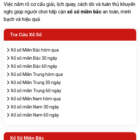
Việc nắm rõ cơ cấu giải, lịch quay, cách dò và tuân thủ khuyến
nghị giúp người chơi tiếp cận
xổ số miền bắc
an toàn, minh
bạch và hiệu quả.
Tra Cứu Xổ Số
Xổ số Miền Bắc hôm qua
Xổ số miền Bắc 30 ngày
Xổ số miền Bắc 60 ngày
Xổ số Miền Trung hôm qua
Xổ số Miền Trung 30 ngày
Xổ số miền Trung 60 ngày
Xổ số Miền Nam hôm qua
Xổ số miền Nam 30 ngày
Xổ số miền Nam 60 ngày
Xổ Số Miền Bắc