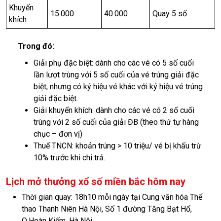
Khuyến
15.000
40.000
Quay 5 số
khích
Trong đó:
Giải phụ đặc biệt: dành cho các vé có 5 số cuối
lần lượt trùng với 5 số cuối của vé trúng giải đặc
biệt, nhưng có ký hiệu vé khác với ký hiệu vé trúng
giải đặc biệt.
Giải khuyến khích: dành cho các vé có 2 số cuối
trùng với 2 số cuối của giải ĐB (theo thứ tự hàng
chục – đơn vị)
Thuế TNCN
: khoản trúng > 10 triệu/ vé bị khấu trừ
10% trước khi chi trả.
Lịch mở thưởng xổ số miền bắc hôm nay
Thời gian quay: 18h10 mỗi ngày tại
Cung văn hóa Thể
thao Thanh Niên Hà Nội, Số 1 đường Tăng Bạt Hổ,
Q.Hoàn Kiếm, Hà Nội.