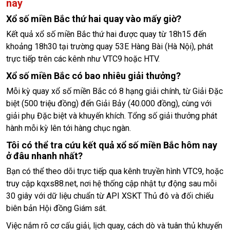
nay
Xổ số miền Bắc thứ hai quay vào mấy giờ?
Kết quả xổ số miền Bắc thứ hai được quay từ 18h15 đến
khoảng 18h30 tại trường quay 53E Hàng Bài (Hà Nội), phát
trực tiếp trên các kênh như VTC9 hoặc HTV.
Xổ số miền Bắc có bao nhiêu giải thưởng?
Mỗi kỳ quay xổ số miền Bắc có 8 hạng giải chính, từ Giải Đặc
biệt (500 triệu đồng) đến Giải Bảy (40.000 đồng), cùng với
giải phụ Đặc biệt và khuyến khích. Tổng số giải thưởng phát
hành mỗi kỳ lên tới hàng chục ngàn.
Tôi có thể tra cứu kết quả xổ số miền Bắc hôm nay
ở đâu nhanh nhất?
Bạn có thể theo dõi trực tiếp qua kênh truyền hình VTC9, hoặc
truy cập kqxs88.net, nơi hệ thống cập nhật tự động sau mỗi
30 giây với dữ liệu chuẩn từ API XSKT Thủ đô và đối chiếu
biên bản Hội đồng Giám sát.
Việc nắm rõ cơ cấu giải, lịch quay, cách dò và tuân thủ khuyến