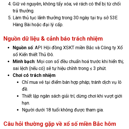
Giữ vé nguyên, không tẩy xóa; vé rách có thể bị từ chối
trả thưởng.
Làm thủ tục lãnh thưởng trong 30 ngày tại trụ sở 53E
Hàng Bài hoặc đại lý cấp.
Nguồn dữ liệu & cảnh báo trách nhiệm
Nguồn số
: API Hội đồng XSKT miền Bắc và Công ty Xổ
số Kiến thiết Thủ Đô.
Minh bạch
: Mọi con số đều chuẩn hoá trước khi hiển thị;
sai lệch (nếu có) sẽ tự hiệu chỉnh trong ≤ 3 phút.
Chơi có trách nhiệm
Chỉ mua vé tại điểm bán hợp pháp; tránh dịch vụ lô
đề.
Thiết lập ngân sách giải trí; dừng chơi khi vượt giới
hạn.
Người dưới 18 tuổi không được tham gia.
Câu hỏi thường gặp về xổ số miền Bắc hôm