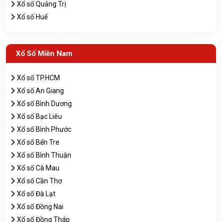
Xổ số Quảng Trị
Xổ số Huế
Xổ Số Miền Nam
Xổ số TP.HCM
Xổ số An Giang
Xổ số Bình Dương
Xổ số Bạc Liêu
Xổ số Bình Phước
Xổ số Bến Tre
Xổ số Bình Thuận
Xổ số Cà Mau
Xổ số Cần Thơ
Xổ số Đà Lạt
Xổ số Đồng Nai
Xổ số Đồng Tháp