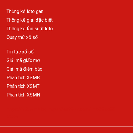
Thống kê loto gan
Thống kê giải đặc biệt
Thống kê tần suất loto
Quay thử xổ số
Tin tức xổ số
Giải mã giấc mơ
Giải mã điềm báo
Phân tích XSMB
Phân tích XSMT
Phân tích XSMN
https://555win.blog
https://ev9977.com/
mb88
ao88
RR88