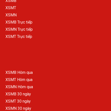
XSMB
XSMT
XSMN
XSMB Trực tiếp
XSMN Trực tiếp
XSMT Trực tiếp
XSMB Hôm qua
XSMT Hôm qua
XSMN Hôm qua
XSMB 30 ngày
XSMT 30 ngày
XSMN 30 ngày