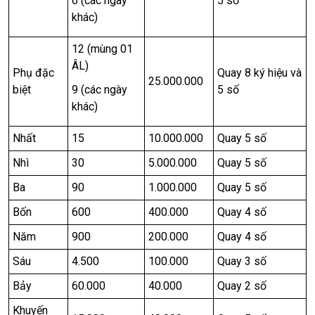
6 (các ngày
5 số
khác)
12 (mùng 01
ÂL)
Phụ đặc
Quay 8 ký hiệu và
25.000.000
biệt
9 (các ngày
5 số
khác)
Nhất
15
10.000.000
Quay 5 số
Nhì
30
5.000.000
Quay 5 số
Ba
90
1.000.000
Quay 5 số
Bốn
600
400.000
Quay 4 số
Năm
900
200.000
Quay 4 số
Sáu
4.500
100.000
Quay 3 số
Bảy
60.000
40.000
Quay 2 số
Khuyến