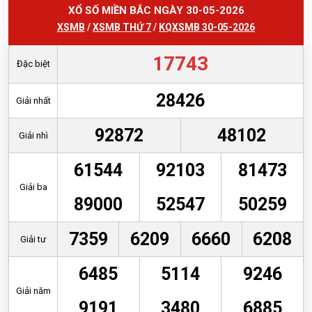
CỨU
XỔ SỐ MIỀN BẮC NGÀY 30-05-2026
KẾT
XSMB
/
XSMB THỨ 7
/
KQXSMB 30-05-2026
QUẢ
17743
Đặc biệt
PHÂN
TÍCH
XỔ
28426
Giải nhất
SỐ
92872
48102
Giải nhì
TIN
TỨC
61544
92103
81473
KQXS
Giải ba
THEO
89000
52547
50259
TỈNH
7359
6209
6660
6208
Giải tư
VĂN
HÓA
6485
5114
9246
GIẢI
TRÍ
Giải năm
9191
3480
6885