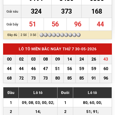
324
373
168
Giải sáu
51
56
96
44
Giải bảy
0
1
2
3
4
5
6
7
8
9
Đầy đủ
2 Số
3 Số
LÔ TÔ MIỀN BẮC NGÀY THỨ 7 30-05-2026
00
02
03
08
09
14
24
26
43
44
44
46
47
51
56
59
59
60
68
72
73
73
80
85
85
91
96
Đầu
Lô tô
Đuôi
Lô tô
1
09; 08; 03; 00; 02;
1
80; 60; 00;
2
14;
2
51; 91;