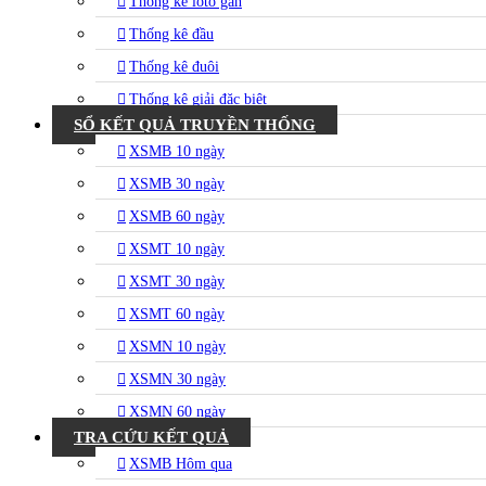
Thống kê loto gan
Thống kê đầu
Thống kê đuôi
Thống kê giải đặc biệt
SỔ KẾT QUẢ TRUYỀN THỐNG
XSMB 10 ngày
XSMB 30 ngày
XSMB 60 ngày
XSMT 10 ngày
XSMT 30 ngày
XSMT 60 ngày
XSMN 10 ngày
XSMN 30 ngày
XSMN 60 ngày
TRA CỨU KẾT QUẢ
XSMB Hôm qua