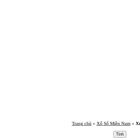
Trang chủ
»
Xổ Số Miền Nam
»
X
Tỉnh