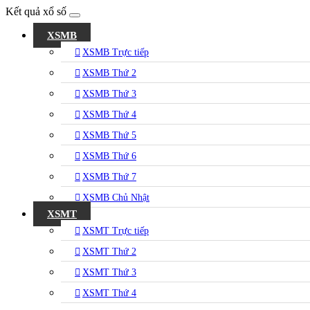
Kết quả xổ số
XSMB
XSMB Trực tiếp
XSMB Thứ 2
XSMB Thứ 3
XSMB Thứ 4
XSMB Thứ 5
XSMB Thứ 6
XSMB Thứ 7
XSMB Chủ Nhật
XSMT
XSMT Trực tiếp
XSMT Thứ 2
XSMT Thứ 3
XSMT Thứ 4