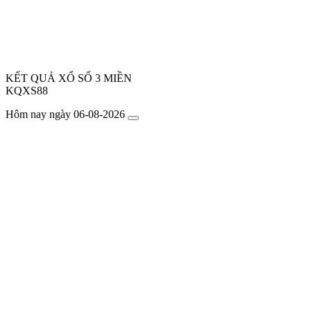
KẾT QUẢ XỔ SỐ 3 MIỀN
KQXS88
Hôm nay ngày 06-08-2026