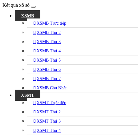
Kết quả xổ số
XSMB
XSMB Trực tiếp
XSMB Thứ 2
XSMB Thứ 3
XSMB Thứ 4
XSMB Thứ 5
XSMB Thứ 6
XSMB Thứ 7
XSMB Chủ Nhật
XSMT
XSMT Trực tiếp
XSMT Thứ 2
XSMT Thứ 3
XSMT Thứ 4