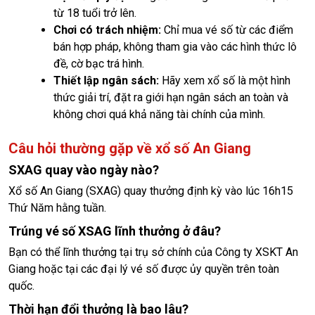
từ 18 tuổi trở lên.
Chơi có trách nhiệm:
Chỉ mua vé số từ các điểm
bán hợp pháp, không tham gia vào các hình thức lô
đề, cờ bạc trá hình.
Thiết lập ngân sách:
Hãy xem xổ số là một hình
thức giải trí, đặt ra giới hạn ngân sách an toàn và
không chơi quá khả năng tài chính của mình.
Câu hỏi thường gặp về xổ số An Giang
SXAG quay vào ngày nào?
Xổ số An Giang (SXAG) quay thưởng định kỳ vào lúc 16h15
Thứ Năm hằng tuần.
Trúng vé số XSAG lĩnh thưởng ở đâu?
Bạn có thể lĩnh thưởng tại trụ sở chính của Công ty XSKT An
Giang hoặc tại các đại lý vé số được ủy quyền trên toàn
quốc.
Thời hạn đổi thưởng là bao lâu?