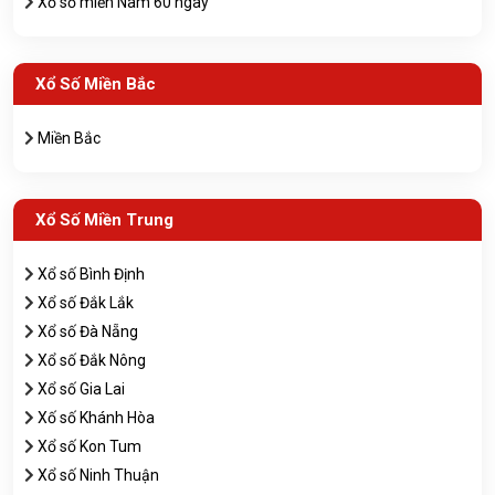
Xổ số miền Nam 60 ngày
Xổ Số Miền Bắc
Miền Bắc
Xổ Số Miền Trung
Xổ số Bình Định
Xổ số Đắk Lắk
Xổ số Đà Nẵng
Xổ số Đắk Nông
Xổ số Gia Lai
Xố số Khánh Hòa
Xổ số Kon Tum
Xổ số Ninh Thuận