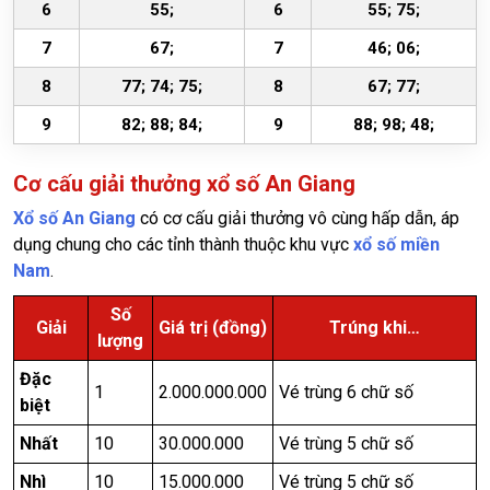
6
55;
6
55; 75;
7
67;
7
46; 06;
8
77; 74; 75;
8
67; 77;
9
82; 88; 84;
9
88; 98; 48;
Cơ cấu giải thưởng xổ số An Giang
Xổ số An Giang
có cơ cấu giải thưởng vô cùng hấp dẫn, áp
dụng chung cho các tỉnh thành thuộc khu vực
xổ số miền
Nam
.
Số
Giải
Giá trị (đồng)
Trúng khi…
lượng
Đặc
1
2.000.000.000
Vé trùng 6 chữ số
biệt
Nhất
10
30.000.000
Vé trùng 5 chữ số
Nhì
10
15.000.000
Vé trùng 5 chữ số