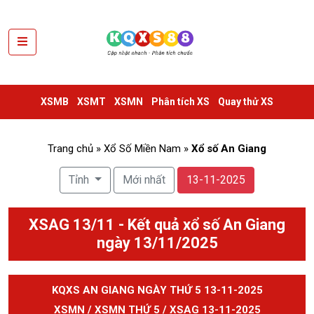
XSMB
XSMT
XSMB
XSMT
XSMN
Phân tích XS
Quay thử XS
XSMN
VIETLOTT
Trang chủ
»
Xổ Số Miền Nam
»
Xổ số An Giang
THỐNG
Tỉnh
Mới nhất
13-11-2025
KÊ
SỔ
XSAG 13/11 - Kết quả xổ số An Giang
KẾT
ngày 13/11/2025
QUẢ
TRUYỀN
THỐNG
KQXS AN GIANG NGÀY THỨ 5 13-11-2025
TRA
XSMN
/
XSMN THỨ 5
/
XSAG 13-11-2025