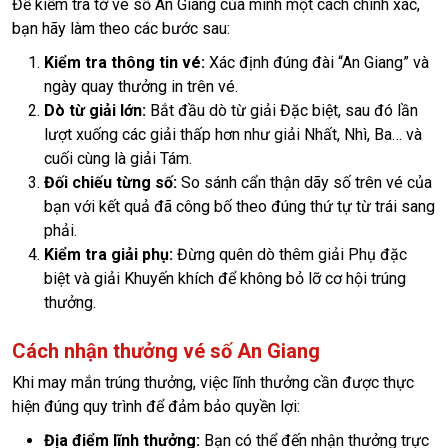
Để kiểm tra tờ vé số An Giang của mình một cách chính xác,
bạn hãy làm theo các bước sau:
Kiểm tra thông tin vé:
Xác định đúng đài “An Giang” và
ngày quay thưởng in trên vé.
Dò từ giải lớn:
Bắt đầu dò từ giải Đặc biệt, sau đó lần
lượt xuống các giải thấp hơn như giải Nhất, Nhì, Ba… và
cuối cùng là giải Tám.
Đối chiếu từng số:
So sánh cẩn thận dãy số trên vé của
bạn với kết quả đã công bố theo đúng thứ tự từ trái sang
phải.
Kiểm tra giải phụ:
Đừng quên dò thêm giải Phụ đặc
biệt và giải Khuyến khích để không bỏ lỡ cơ hội trúng
thưởng.
Cách nhận thưởng vé số An Giang
Khi may mắn trúng thưởng, việc lĩnh thưởng cần được thực
hiện đúng quy trình để đảm bảo quyền lợi:
Địa điểm lĩnh thưởng:
Bạn có thể đến nhận thưởng trực