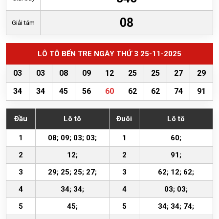
08
Giải tám
LÔ TÔ BẾN TRE NGÀY THỨ 3 25-11-2025
03
03
08
09
12
25
25
27
29
34
34
45
56
60
62
62
74
91
Đầu
Lô tô
Đuôi
Lô tô
1
08; 09; 03; 03;
1
60;
2
12;
2
91;
3
29; 25; 25; 27;
3
62; 12; 62;
4
34; 34;
4
03; 03;
5
45;
5
34; 34; 74;