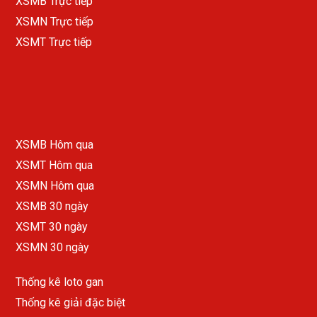
XSMB Trực tiếp
XSMN Trực tiếp
XSMT Trực tiếp
XSMB Hôm qua
XSMT Hôm qua
XSMN Hôm qua
XSMB 30 ngày
XSMT 30 ngày
XSMN 30 ngày
Thống kê loto gan
Thống kê giải đặc biệt