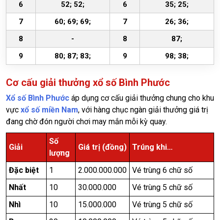
6
52; 52;
6
35; 25;
7
60; 69; 69;
7
26; 36;
8
-
8
87;
9
80; 87; 83;
9
98; 38;
Cơ cấu giải thưởng xổ số Bình Phước
Xổ số Bình Phước
áp dụng cơ cấu giải thưởng chung cho khu
vực
xổ số miền Nam
, với hàng chục ngàn giải thưởng giá trị
đang chờ đón người chơi may mắn mỗi kỳ quay.
Số
Giải
Giá trị (đồng)
Trúng khi…
lượng
Đặc biệt
1
2.000.000.000
Vé trùng 6 chữ số
Nhất
10
30.000.000
Vé trùng 5 chữ số
Nhì
10
15.000.000
Vé trùng 5 chữ số