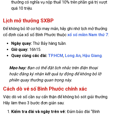
thưởng có nghĩa vụ nộp thuế 10% trên phần giá trị vượt
quá 10 triệu.
Lịch mở thưởng SXBP
Để không bỏ lỡ cơ hội may mắn, hãy ghi nhớ lịch mở thưởng
cố định của xổ số Bình Phước thuộc
xổ số miền Nam thứ 7
:
Ngày quay:
Thứ Bảy hàng tuần.
Giờ quay:
16h15.
Quay cùng các đài:
TP.HCM
,
Long An
,
Hậu Giang
.
Mẹo hay:
Bạn có thể đặt lịch nhắc trên điện thoại
hoặc đăng ký nhận kết quả tự động để không bỏ lỡ
phiên quay thưởng quan trọng này.
Cách dò vé số Bình Phước chính xác
Việc dò vé số cần sự cẩn thận để không bỏ sót giải thưởng.
Hãy làm theo 3 bước đơn giản sau:
Kiểm tra đài và ngày trên vé:
Đảm bảo đài “Bình