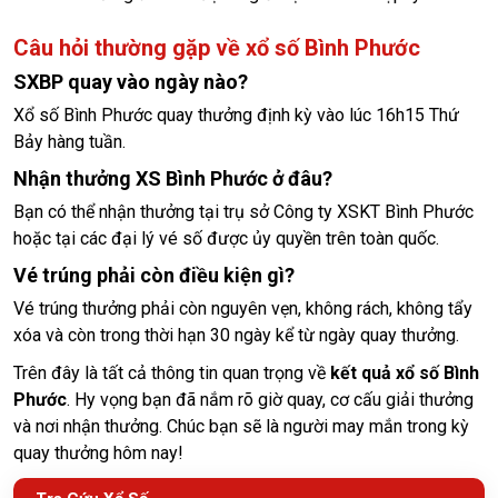
Câu hỏi thường gặp về xổ số Bình Phước
SXBP quay vào ngày nào?
Xổ số Bình Phước quay thưởng định kỳ vào lúc 16h15 Thứ
Bảy hàng tuần.
Nhận thưởng XS Bình Phước ở đâu?
Bạn có thể nhận thưởng tại trụ sở Công ty XSKT Bình Phước
hoặc tại các đại lý vé số được ủy quyền trên toàn quốc.
Vé trúng phải còn điều kiện gì?
Vé trúng thưởng phải còn nguyên vẹn, không rách, không tẩy
xóa và còn trong thời hạn 30 ngày kể từ ngày quay thưởng.
Trên đây là tất cả thông tin quan trọng về
kết quả xổ số Bình
Phước
. Hy vọng bạn đã nắm rõ giờ quay, cơ cấu giải thưởng
và nơi nhận thưởng. Chúc bạn sẽ là người may mắn trong kỳ
quay thưởng hôm nay!