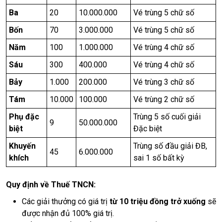
Ba
20
10.000.000
Vé trùng 5 chữ số
Bốn
70
3.000.000
Vé trùng 5 chữ số
Năm
100
1.000.000
Vé trùng 4 chữ số
Sáu
300
400.000
Vé trùng 4 chữ số
Bảy
1.000
200.000
Vé trùng 3 chữ số
Tám
10.000
100.000
Vé trùng 2 chữ số
Phụ đặc
Trùng 5 số cuối giải
9
50.000.000
biệt
Đặc biệt
Khuyến
Trùng số đầu giải ĐB,
45
6.000.000
khích
sai 1 số bất kỳ
Quy định về Thuế TNCN:
Các giải thưởng có giá trị
từ 10 triệu đồng trở xuống
sẽ
được nhận đủ 100% giá trị.