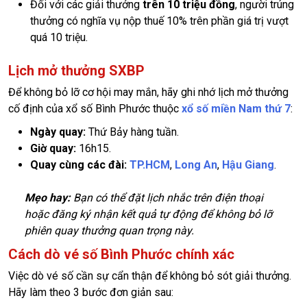
Đối với các giải thưởng
trên 10 triệu đồng
, người trúng
thưởng có nghĩa vụ nộp thuế 10% trên phần giá trị vượt
quá 10 triệu.
Lịch mở thưởng SXBP
Để không bỏ lỡ cơ hội may mắn, hãy ghi nhớ lịch mở thưởng
cố định của xổ số Bình Phước thuộc
xổ số miền Nam thứ 7
:
Ngày quay:
Thứ Bảy hàng tuần.
Giờ quay:
16h15.
Quay cùng các đài:
TP.HCM
,
Long An
,
Hậu Giang
.
Mẹo hay:
Bạn có thể đặt lịch nhắc trên điện thoại
hoặc đăng ký nhận kết quả tự động để không bỏ lỡ
phiên quay thưởng quan trọng này.
Cách dò vé số Bình Phước chính xác
Việc dò vé số cần sự cẩn thận để không bỏ sót giải thưởng.
Hãy làm theo 3 bước đơn giản sau: