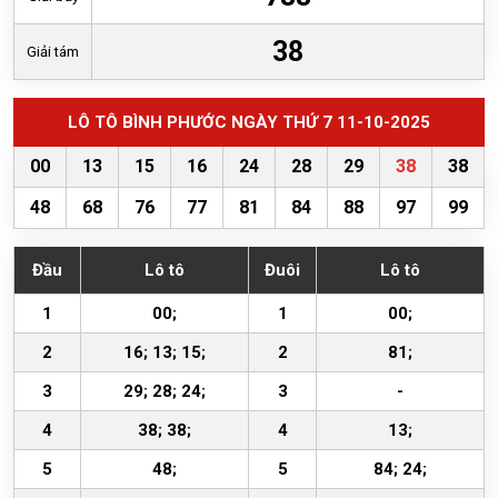
38
Giải tám
LÔ TÔ BÌNH PHƯỚC NGÀY THỨ 7 11-10-2025
00
13
15
16
24
28
29
38
38
48
68
76
77
81
84
88
97
99
Đầu
Lô tô
Đuôi
Lô tô
1
00;
1
00;
2
16; 13; 15;
2
81;
3
29; 28; 24;
3
-
4
38; 38;
4
13;
5
48;
5
84; 24;