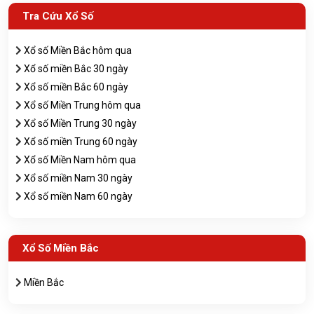
Tra Cứu Xổ Số
Xổ số Miền Bắc hôm qua
Xổ số miền Bắc 30 ngày
Xổ số miền Bắc 60 ngày
Xổ số Miền Trung hôm qua
Xổ số Miền Trung 30 ngày
Xổ số miền Trung 60 ngày
Xổ số Miền Nam hôm qua
Xổ số miền Nam 30 ngày
Xổ số miền Nam 60 ngày
Xổ Số Miền Bắc
Miền Bắc