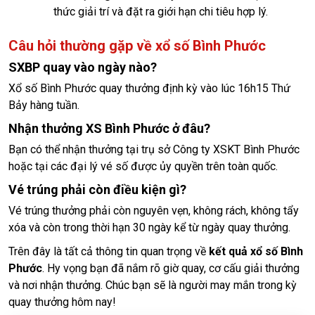
thức giải trí và đặt ra giới hạn chi tiêu hợp lý.
Câu hỏi thường gặp về xổ số Bình Phước
SXBP quay vào ngày nào?
Xổ số Bình Phước quay thưởng định kỳ vào lúc 16h15 Thứ
Bảy hàng tuần.
Nhận thưởng XS Bình Phước ở đâu?
Bạn có thể nhận thưởng tại trụ sở Công ty XSKT Bình Phước
hoặc tại các đại lý vé số được ủy quyền trên toàn quốc.
Vé trúng phải còn điều kiện gì?
Vé trúng thưởng phải còn nguyên vẹn, không rách, không tẩy
xóa và còn trong thời hạn 30 ngày kể từ ngày quay thưởng.
Trên đây là tất cả thông tin quan trọng về
kết quả xổ số Bình
Phước
. Hy vọng bạn đã nắm rõ giờ quay, cơ cấu giải thưởng
và nơi nhận thưởng. Chúc bạn sẽ là người may mắn trong kỳ
quay thưởng hôm nay!