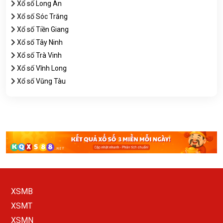
Xổ số Long An
Xổ số Sóc Trăng
Xổ số Tiền Giang
Xổ số Tây Ninh
Xổ số Trà Vinh
Xổ số Vĩnh Long
Xổ số Vũng Tàu
XSMB
XSMT
XSMN