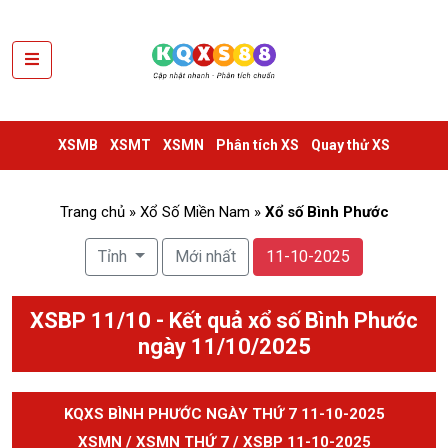
XSMB
XSMT
XSMB
XSMT
XSMN
Phân tích XS
Quay thử XS
XSMN
VIETLOTT
Trang chủ
»
Xổ Số Miền Nam
»
Xổ số Bình Phước
THỐNG
Tỉnh
Mới nhất
11-10-2025
KÊ
SỔ
XSBP 11/10 - Kết quả xổ số Bình Phước
KẾT
ngày 11/10/2025
QUẢ
TRUYỀN
THỐNG
KQXS BÌNH PHƯỚC NGÀY THỨ 7 11-10-2025
TRA
XSMN
/
XSMN THỨ 7
/
XSBP 11-10-2025