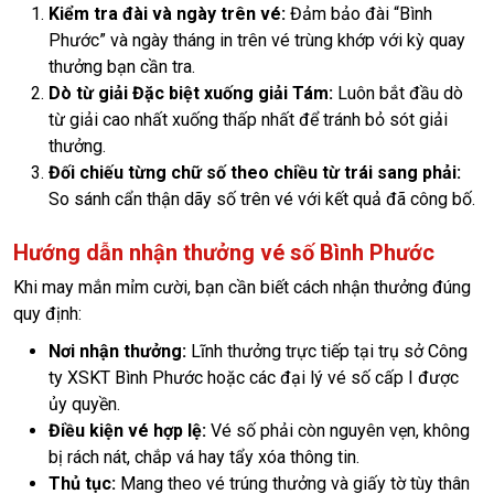
Kiểm tra đài và ngày trên vé:
Đảm bảo đài “Bình
Phước” và ngày tháng in trên vé trùng khớp với kỳ quay
thưởng bạn cần tra.
Dò từ giải Đặc biệt xuống giải Tám:
Luôn bắt đầu dò
từ giải cao nhất xuống thấp nhất để tránh bỏ sót giải
thưởng.
Đối chiếu từng chữ số theo chiều từ trái sang phải:
So sánh cẩn thận dãy số trên vé với kết quả đã công bố.
Hướng dẫn nhận thưởng vé số Bình Phước
Khi may mắn mỉm cười, bạn cần biết cách nhận thưởng đúng
quy định:
Nơi nhận thưởng:
Lĩnh thưởng trực tiếp tại trụ sở Công
ty XSKT Bình Phước hoặc các đại lý vé số cấp I được
ủy quyền.
Điều kiện vé hợp lệ:
Vé số phải còn nguyên vẹn, không
bị rách nát, chắp vá hay tẩy xóa thông tin.
Thủ tục:
Mang theo vé trúng thưởng và giấy tờ tùy thân