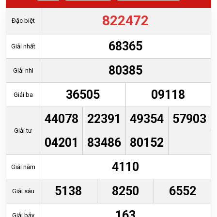
CỨU
KẾT
822472
Đặc biệt
QUẢ
68365
PHÂN
Giải nhất
TÍCH
XỔ
80385
Giải nhì
SỐ
36505
09118
Giải ba
TIN
TỨC
44078
22391
49354
57903
KQXS
Giải tư
THEO
04201
83486
80152
TỈNH
4110
Giải năm
VĂN
HÓA
5138
8250
6552
GIẢI
Giải sáu
TRÍ
163
Giải bảy