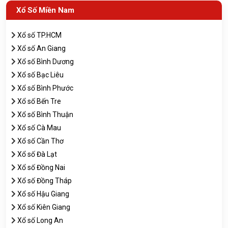
Xổ Số Miền Nam
Xổ số TP.HCM
Xổ số An Giang
Xổ số Bình Dương
Xổ số Bạc Liêu
Xổ số Bình Phước
Xổ số Bến Tre
Xổ số Bình Thuận
Xổ số Cà Mau
Xổ số Cần Thơ
Xổ số Đà Lạt
Xổ số Đồng Nai
Xổ số Đồng Tháp
Xổ số Hậu Giang
Xổ số Kiên Giang
Xổ số Long An