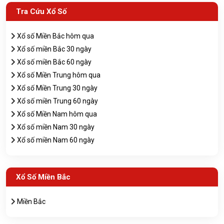
Tra Cứu Xổ Số
Xổ số Miền Bắc hôm qua
Xổ số miền Bắc 30 ngày
Xổ số miền Bắc 60 ngày
Xổ số Miền Trung hôm qua
Xổ số Miền Trung 30 ngày
Xổ số miền Trung 60 ngày
Xổ số Miền Nam hôm qua
Xổ số miền Nam 30 ngày
Xổ số miền Nam 60 ngày
Xổ Số Miền Bắc
Miền Bắc