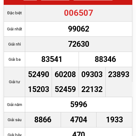
CỨU
KẾT
006507
Đặc biệt
QUẢ
99062
PHÂN
Giải nhất
TÍCH
XỔ
72630
Giải nhì
SỐ
83541
88346
Giải ba
TIN
TỨC
52490
60208
09303
23893
KQXS
Giải tư
THEO
15203
52459
22132
TỈNH
5996
Giải năm
VĂN
HÓA
8866
4704
1933
GIẢI
Giải sáu
TRÍ
470
Giải bảy