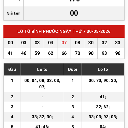
00
Giải tám
LÔ TÔ BÌNH PHƯỚC NGÀY THỨ 7 30-05-2026
00
03
03
04
07
08
30
32
33
41
46
59
62
66
70
90
93
96
Đầu
Lô tô
Đuôi
Lô tô
1
00; 04; 08; 03; 03;
1
00; 70; 90; 30;
07;
2
-
2
41;
3
-
3
32; 62;
4
33; 32; 30;
4
33; 03; 93; 03;
5
41; 46;
5
04;