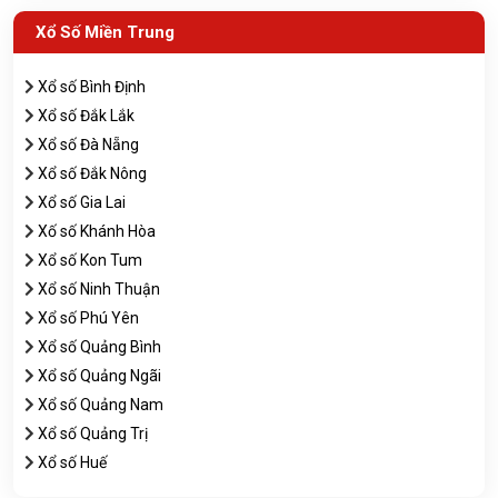
Xổ Số Miền Trung
Xổ số Bình Định
Xổ số Đắk Lắk
Xổ số Đà Nẵng
Xổ số Đắk Nông
Xổ số Gia Lai
Xố số Khánh Hòa
Xổ số Kon Tum
Xổ số Ninh Thuận
Xổ số Phú Yên
Xổ số Quảng Bình
Xổ số Quảng Ngãi
Xổ số Quảng Nam
Xổ số Quảng Trị
Xổ số Huế