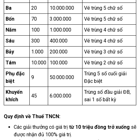
Ba
20
10.000.000
Vé trùng 5 chữ số
Bốn
70
3.000.000
Vé trùng 5 chữ số
Năm
100
1.000.000
Vé trùng 4 chữ số
Sáu
300
400.000
Vé trùng 4 chữ số
Bảy
1.000
200.000
Vé trùng 3 chữ số
Tám
10.000
100.000
Vé trùng 2 chữ số
Phụ đặc
Trùng 5 số cuối giải
9
50.000.000
biệt
Đặc biệt
Khuyến
Trùng số đầu giải ĐB,
45
6.000.000
khích
sai 1 số bất kỳ
Quy định về Thuế TNCN:
Các giải thưởng có giá trị
từ 10 triệu đồng trở xuống
sẽ
được nhận đủ 100% giá trị.