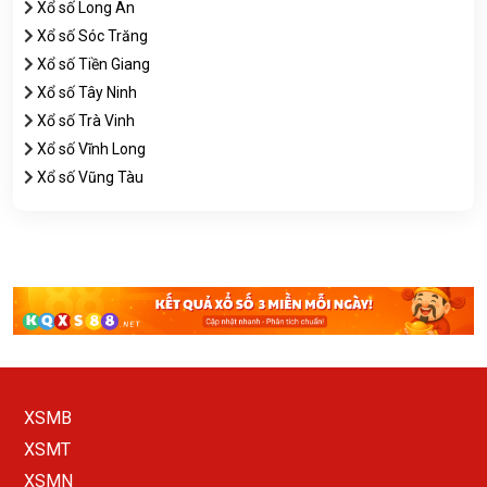
Xổ số Long An
Xổ số Sóc Trăng
Xổ số Tiền Giang
Xổ số Tây Ninh
Xổ số Trà Vinh
Xổ số Vĩnh Long
Xổ số Vũng Tàu
XSMB
XSMT
XSMN