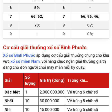
6
59;
6
-
7
66; 62;
7
66; 96; 46;
8
70;
8
07;
9
-
9
08;
Cơ cấu giải thưởng xổ số Bình Phước
Xổ số Bình Phước
áp dụng cơ cấu giải thưởng chung cho khu
vực
xổ số miền Nam
, với hàng chục ngàn giải thưởng giá trị
đang chờ đón người chơi may mắn mỗi kỳ quay.
Số
Giải
Giá trị (đồng)
Trúng khi…
lượng
Đặc biệt
1
2.000.000.000
Vé trùng 6 chữ số
Nhất
10
30.000.000
Vé trùng 5 chữ số
Nhì
10
15.000.000
Vé trùng 5 chữ số