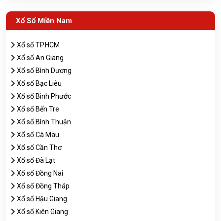
Xổ Số Miền Nam
Xổ số TP.HCM
Xổ số An Giang
Xổ số Bình Dương
Xổ số Bạc Liêu
Xổ số Bình Phước
Xổ số Bến Tre
Xổ số Bình Thuận
Xổ số Cà Mau
Xổ số Cần Thơ
Xổ số Đà Lạt
Xổ số Đồng Nai
Xổ số Đồng Tháp
Xổ số Hậu Giang
Xổ số Kiên Giang