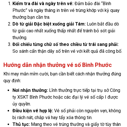
Kiểm tra đài và ngày trên vé:
Đảm bảo đài “Bình
Phước” và ngày tháng in trên vé trùng khớp với kỳ quay
thưởng bạn cần tra.
Dò từ giải Đặc biệt xuống giải Tám:
Luôn bắt đầu dò
từ giải cao nhất xuống thấp nhất để tránh bỏ sót giải
thưởng.
Đối chiếu từng chữ số theo chiều từ trái sang phải:
So sánh cẩn thận dãy số trên vé với kết quả đã công bố.
Hướng dẫn nhận thưởng vé số Bình Phước
Khi may mắn mỉm cười, bạn cần biết cách nhận thưởng đúng
quy định:
Nơi nhận thưởng:
Lĩnh thưởng trực tiếp tại trụ sở Công
ty XSKT Bình Phước hoặc các đại lý vé số cấp I được
ủy quyền.
Điều kiện vé hợp lệ:
Vé số phải còn nguyên vẹn, không
bị rách nát, chắp vá hay tẩy xóa thông tin.
Thủ tục:
Mang theo vé trúng thưởng và giấy tờ tùy thân