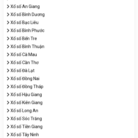
Xổ số An Giang
Xổ số Bình Dương
Xổ số Bạc Liêu
Xổ số Bình Phước
Xổ số Bến Tre
Xổ số Bình Thuận
Xổ số Cà Mau
Xổ số Cần Thơ
Xổ số Đà Lạt
Xổ số Đồng Nai
Xổ số Đồng Tháp
Xổ số Hậu Giang
Xổ số Kiên Giang
Xổ số Long An
Xổ số Sóc Trăng
Xổ số Tiền Giang
Xổ số Tây Ninh