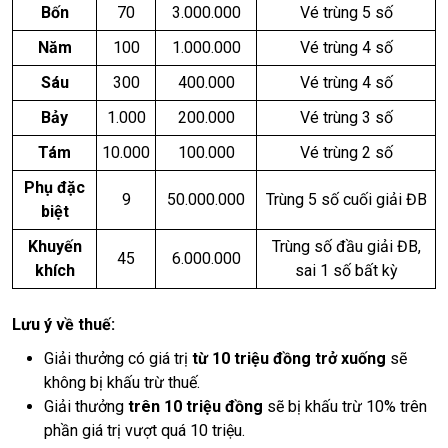
Bốn
70
3.000.000
Vé trùng 5 số
Năm
100
1.000.000
Vé trùng 4 số
Sáu
300
400.000
Vé trùng 4 số
Bảy
1.000
200.000
Vé trùng 3 số
Tám
10.000
100.000
Vé trùng 2 số
Phụ đặc
9
50.000.000
Trùng 5 số cuối giải ĐB
biệt
Khuyến
Trùng số đầu giải ĐB,
45
6.000.000
khích
sai 1 số bất kỳ
Lưu ý về thuế:
Giải thưởng có giá trị
từ 10 triệu đồng trở xuống
sẽ
không bị khấu trừ thuế.
Giải thưởng
trên 10 triệu đồng
sẽ bị khấu trừ 10% trên
phần giá trị vượt quá 10 triệu.