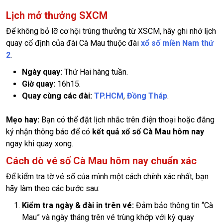
Lịch mở thưởng SXCM
Để không bỏ lỡ cơ hội trúng thưởng từ
XSCM
, hãy ghi nhớ lịch
quay cố định của đài Cà Mau thuộc đài
xổ số miền Nam thứ
2
.
Ngày quay:
Thứ Hai hàng tuần.
Giờ quay:
16h15.
Quay cùng các đài:
TP.HCM
,
Đồng Tháp
.
Mẹo hay:
Bạn có thể đặt lịch nhắc trên điện thoại hoặc đăng
ký nhận thông báo để có
kết quả xổ số Cà Mau hôm nay
ngay khi quay xong.
Cách dò vé số Cà Mau hôm nay chuẩn xác
Để kiểm tra tờ vé số của mình một cách chính xác nhất, bạn
hãy làm theo các bước sau:
Kiểm tra ngày & đài in trên vé:
Đảm bảo thông tin “Cà
Mau” và ngày tháng trên vé trùng khớp với kỳ quay