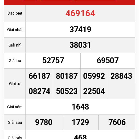
CỨU
KẾT
469164
Đặc biệt
QUẢ
37419
PHÂN
Giải nhất
TÍCH
XỔ
38031
Giải nhì
SỐ
52757
69507
Giải ba
TIN
TỨC
66187
80187
05992
28843
KQXS
Giải tư
THEO
08274
50523
22504
TỈNH
1648
Giải năm
VĂN
HÓA
9780
1729
7606
GIẢI
Giải sáu
TRÍ
468
Giải bảy