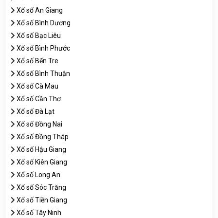
Xổ số An Giang
Xổ số Bình Dương
Xổ số Bạc Liêu
Xổ số Bình Phước
Xổ số Bến Tre
Xổ số Bình Thuận
Xổ số Cà Mau
Xổ số Cần Thơ
Xổ số Đà Lạt
Xổ số Đồng Nai
Xổ số Đồng Tháp
Xổ số Hậu Giang
Xổ số Kiên Giang
Xổ số Long An
Xổ số Sóc Trăng
Xổ số Tiền Giang
Xổ số Tây Ninh