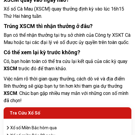
Xổ số Cà Mau (XSCM) quay thưởng định kỳ vào lúc 16h15
Thứ Hai hàng tuần.
Trúng XSCM thì nhận thưởng ở đâu?
Bạn có thể nhận thưởng tại trụ sở chính của Công ty XSKT Cà
Mau hoặc tại các đại lý vé số được ủy quyền trên toàn quốc.
Có thể xem lại kỳ trước không?
Có, bạn hoàn toàn có thể tra cứu lại kết quả của các kỳ quay
XSCM
trước đó để tham khảo.
Việc nắm rõ thời gian quay thưởng, cách dò vé và địa điểm
lĩnh thưởng sẽ giúp bạn tự tin hơn khi tham gia dự thưởng
XSCM
. Chúc bạn gặp nhiều may mắn với những con số mình
đã chọn!
Tra Cứu Xổ Số
Xổ số Miền Bắc hôm qua