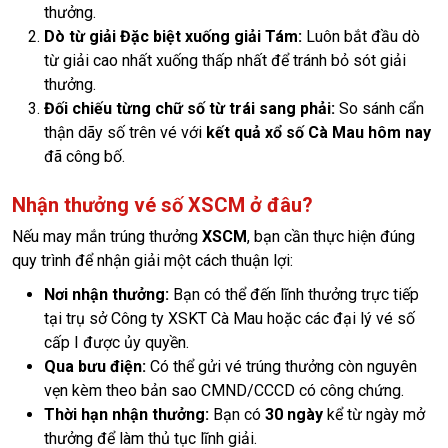
thưởng.
Dò từ giải Đặc biệt xuống giải Tám:
Luôn bắt đầu dò
từ giải cao nhất xuống thấp nhất để tránh bỏ sót giải
thưởng.
Đối chiếu từng chữ số từ trái sang phải:
So sánh cẩn
thận dãy số trên vé với
kết quả xổ số Cà Mau hôm nay
đã công bố.
Nhận thưởng vé số XSCM ở đâu?
Nếu may mắn trúng thưởng
XSCM
, bạn cần thực hiện đúng
quy trình để nhận giải một cách thuận lợi:
Nơi nhận thưởng:
Bạn có thể đến lĩnh thưởng trực tiếp
tại trụ sở Công ty XSKT Cà Mau hoặc các đại lý vé số
cấp I được ủy quyền.
Qua bưu điện:
Có thể gửi vé trúng thưởng còn nguyên
vẹn kèm theo bản sao CMND/CCCD có công chứng.
Thời hạn nhận thưởng:
Bạn có
30 ngày
kể từ ngày mở
thưởng để làm thủ tục lĩnh giải.