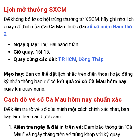
Lịch mở thưởng SXCM
Để không bỏ lỡ cơ hội trúng thưởng từ
XSCM
, hãy ghi nhớ lịch
quay cố định của đài Cà Mau thuộc đài
xổ số miền Nam thứ
2
.
Ngày quay:
Thứ Hai hàng tuần.
Giờ quay:
16h15.
Quay cùng các đài:
TP.HCM
,
Đồng Tháp
.
Mẹo hay:
Bạn có thể đặt lịch nhắc trên điện thoại hoặc đăng
ký nhận thông báo để có
kết quả xổ số Cà Mau hôm nay
ngay khi quay xong.
Cách dò vé số Cà Mau hôm nay chuẩn xác
Để kiểm tra tờ vé số của mình một cách chính xác nhất, bạn
hãy làm theo các bước sau:
Kiểm tra ngày & đài in trên vé:
Đảm bảo thông tin “Cà
Mau” và ngày tháng trên vé trùng khớp với kỳ quay