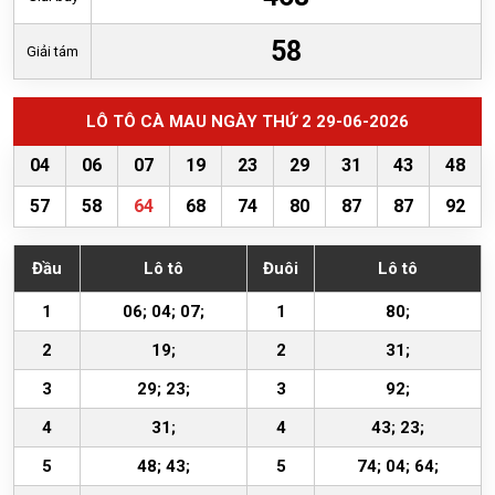
58
Giải tám
LÔ TÔ CÀ MAU NGÀY THỨ 2 29-06-2026
04
06
07
19
23
29
31
43
48
57
58
64
68
74
80
87
87
92
Đầu
Lô tô
Đuôi
Lô tô
1
06; 04; 07;
1
80;
2
19;
2
31;
3
29; 23;
3
92;
4
31;
4
43; 23;
5
48; 43;
5
74; 04; 64;