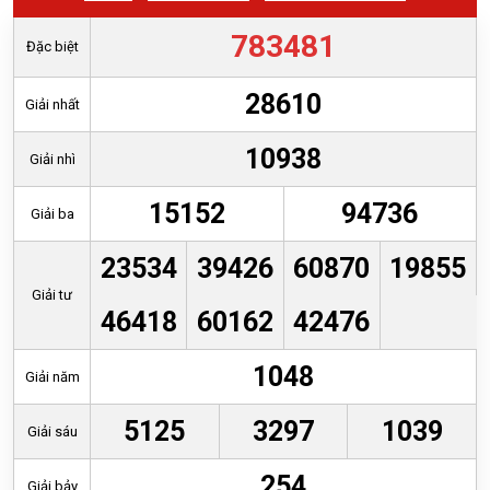
CỨU
KẾT
783481
Đặc biệt
QUẢ
28610
PHÂN
Giải nhất
TÍCH
XỔ
10938
Giải nhì
SỐ
15152
94736
Giải ba
TIN
TỨC
23534
39426
60870
19855
KQXS
Giải tư
THEO
46418
60162
42476
TỈNH
1048
Giải năm
VĂN
HÓA
5125
3297
1039
GIẢI
Giải sáu
TRÍ
254
Giải bảy