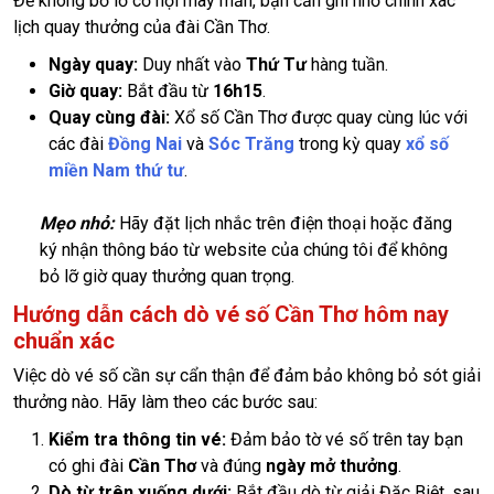
Để không bỏ lỡ cơ hội may mắn, bạn cần ghi nhớ chính xác
lịch quay thưởng của đài Cần Thơ.
Ngày quay:
Duy nhất vào
Thứ Tư
hàng tuần.
Giờ quay:
Bắt đầu từ
16h15
.
Quay cùng đài:
Xổ số Cần Thơ được quay cùng lúc với
các đài
Đồng Nai
và
Sóc Trăng
trong kỳ quay
xổ số
miền Nam thứ tư
.
Mẹo nhỏ:
Hãy đặt lịch nhắc trên điện thoại hoặc đăng
ký nhận thông báo từ website của chúng tôi để không
bỏ lỡ giờ quay thưởng quan trọng.
Hướng dẫn cách dò vé số Cần Thơ hôm nay
chuẩn xác
Việc dò vé số cần sự cẩn thận để đảm bảo không bỏ sót giải
thưởng nào. Hãy làm theo các bước sau:
Kiểm tra thông tin vé:
Đảm bảo tờ vé số trên tay bạn
có ghi đài
Cần Thơ
và đúng
ngày mở thưởng
.
Dò từ trên xuống dưới:
Bắt đầu dò từ giải Đặc Biệt, sau