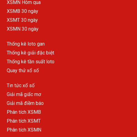
XSMN Hôm qua
XSMB 30 ngày
XSMT 30 ngày
XSMN 30 ngày
Thống kê loto gan
Thống kê giải đặc biệt
Thống kê tần suất loto
Quay thử xổ số
Tin tức xổ số
Giải mã giấc mơ
Giải mã điềm báo
Phân tích XSMB
Phân tích XSMT
Phân tích XSMN