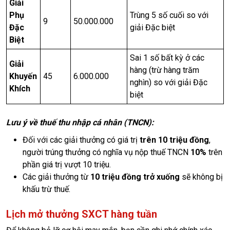
Giải
Phụ
Trùng 5 số cuối so với
9
50.000.000
Đặc
giải Đặc biệt
Biệt
Sai 1 số bất kỳ ở các
Giải
hàng (trừ hàng trăm
Khuyến
45
6.000.000
nghìn) so với giải Đặc
Khích
biệt
Lưu ý về thuế thu nhập cá nhân (TNCN):
Đối với các giải thưởng có giá trị
trên 10 triệu đồng
,
người trúng thưởng có nghĩa vụ nộp thuế TNCN
10%
trên
phần giá trị vượt 10 triệu.
Các giải thưởng từ
10 triệu đồng trở xuống
sẽ không bị
khấu trừ thuế.
Lịch mở thưởng SXCT hàng tuần