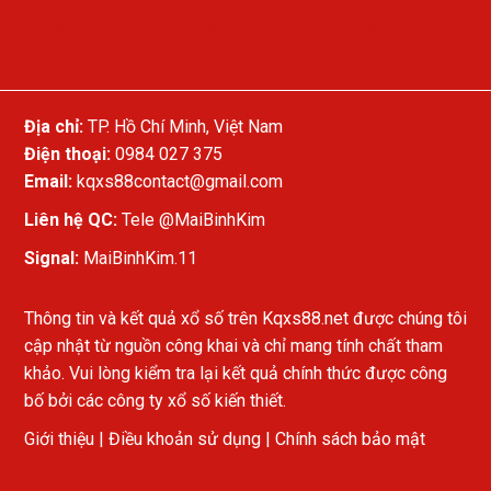
https://555win.blog
https://ev9977.com/
mb88
ao88
RR88
Địa chỉ:
TP. Hồ Chí Minh, Việt Nam
Điện thoại:
0984 027 375
Email:
kqxs88contact@gmail.com
Liên hệ QC:
Tele
@MaiBinhKim
Signal:
MaiBinhKim.11
Thông tin và kết quả xổ số trên Kqxs88.net được chúng tôi
cập nhật từ nguồn công khai và chỉ mang tính chất tham
khảo. Vui lòng kiểm tra lại kết quả chính thức được công
bố bởi các công ty xổ số kiến thiết.
Giới thiệu
|
Điều khoản sử dụng
|
Chính sách bảo mật