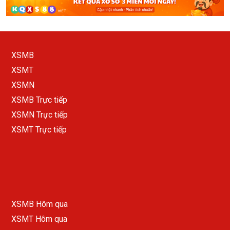
XSMB
XSMT
XSMN
XSMB Trực tiếp
XSMN Trực tiếp
XSMT Trực tiếp
XSMB Hôm qua
XSMT Hôm qua