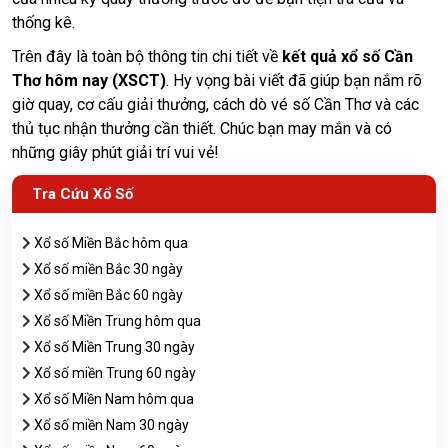
thống kê.
Trên đây là toàn bộ thông tin chi tiết về
kết quả xổ số Cần
Thơ hôm nay (XSCT)
. Hy vọng bài viết đã giúp bạn nắm rõ
giờ quay, cơ cấu giải thưởng, cách
dò vé số Cần Thơ và các
thủ tục nhận thưởng cần thiết. Chúc bạn may mắn và có
những giây phút giải trí vui vẻ!
Tra Cứu Xổ Số
Xổ số Miền Bắc hôm qua
Xổ số miền Bắc 30 ngày
Xổ số miền Bắc 60 ngày
Xổ số Miền Trung hôm qua
Xổ số Miền Trung 30 ngày
Xổ số miền Trung 60 ngày
Xổ số Miền Nam hôm qua
Xổ số miền Nam 30 ngày