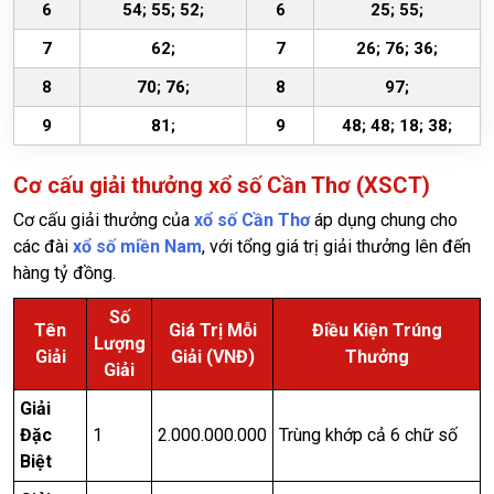
6
54; 55; 52;
6
25; 55;
7
62;
7
26; 76; 36;
8
70; 76;
8
97;
9
81;
9
48; 48; 18; 38;
Cơ cấu giải thưởng xổ số Cần Thơ (XSCT)
Cơ cấu giải thưởng của
xổ số Cần Thơ
áp dụng chung cho
các đài
xổ số miền Nam
, với tổng giá trị giải thưởng lên đến
hàng tỷ đồng.
Số
Tên
Giá Trị Mỗi
Điều Kiện Trúng
Lượng
Giải
Giải (VNĐ)
Thưởng
Giải
Giải
Đặc
1
2.000.000.000
Trùng khớp cả 6 chữ số
Biệt