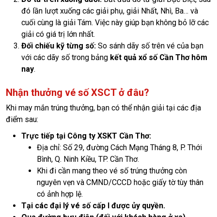
đó lần lượt xuống các giải phụ, giải Nhất, Nhì, Ba… và
cuối cùng là giải Tám. Việc này giúp bạn không bỏ lỡ các
giải có giá trị lớn nhất.
Đối chiếu kỹ từng số:
So sánh dãy số trên vé của bạn
với các dãy số trong bảng
kết quả xổ số Cần Thơ hôm
nay
.
Nhận thưởng vé số XSCT ở đâu?
Khi may mắn trúng thưởng, bạn có thể nhận giải tại các địa
điểm sau:
Trực tiếp tại Công ty XSKT Cần Thơ:
Địa chỉ: Số 29, đường Cách Mạng Tháng 8, P. Thới
Bình, Q. Ninh Kiều, TP. Cần Thơ.
Khi đi cần mang theo vé số trúng thưởng còn
nguyên vẹn và CMND/CCCD hoặc giấy tờ tùy thân
có ảnh hợp lệ.
Tại các đại lý vé số cấp I được ủy quyền.