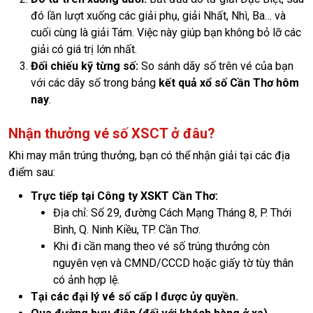
đó lần lượt xuống các giải phụ, giải Nhất, Nhì, Ba… và
cuối cùng là giải Tám. Việc này giúp bạn không bỏ lỡ các
giải có giá trị lớn nhất.
Đối chiếu kỹ từng số:
So sánh dãy số trên vé của bạn
với các dãy số trong bảng
kết quả xổ số Cần Thơ hôm
nay
.
Nhận thưởng vé số XSCT ở đâu?
Khi may mắn trúng thưởng, bạn có thể nhận giải tại các địa
điểm sau:
Trực tiếp tại Công ty XSKT Cần Thơ:
Địa chỉ: Số 29, đường Cách Mạng Tháng 8, P. Thới
Bình, Q. Ninh Kiều, TP. Cần Thơ.
Khi đi cần mang theo vé số trúng thưởng còn
nguyên vẹn và CMND/CCCD hoặc giấy tờ tùy thân
có ảnh hợp lệ.
Tại các đại lý vé số cấp I được ủy quyền.