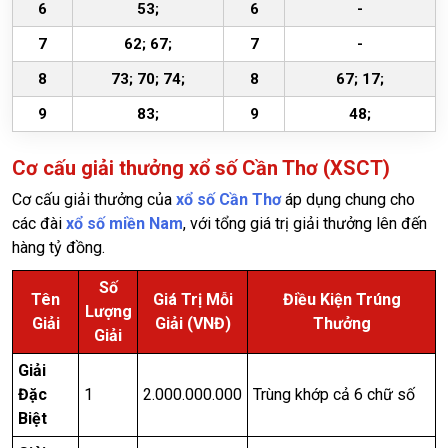
6
53;
6
-
7
62; 67;
7
-
8
73; 70; 74;
8
67; 17;
9
83;
9
48;
Cơ cấu giải thưởng xổ số Cần Thơ (XSCT)
Cơ cấu giải thưởng của
xổ số Cần Thơ
áp dụng chung cho
các đài
xổ số miền Nam
, với tổng giá trị giải thưởng lên đến
hàng tỷ đồng.
Số
Tên
Giá Trị Mỗi
Điều Kiện Trúng
Lượng
Giải
Giải (VNĐ)
Thưởng
Giải
Giải
Đặc
1
2.000.000.000
Trùng khớp cả 6 chữ số
Biệt