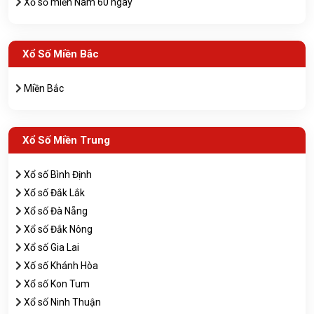
Xổ số miền Nam 60 ngày
Xổ Số Miền Bắc
Miền Bắc
Xổ Số Miền Trung
Xổ số Bình Định
Xổ số Đắk Lắk
Xổ số Đà Nẵng
Xổ số Đắk Nông
Xổ số Gia Lai
Xố số Khánh Hòa
Xổ số Kon Tum
Xổ số Ninh Thuận