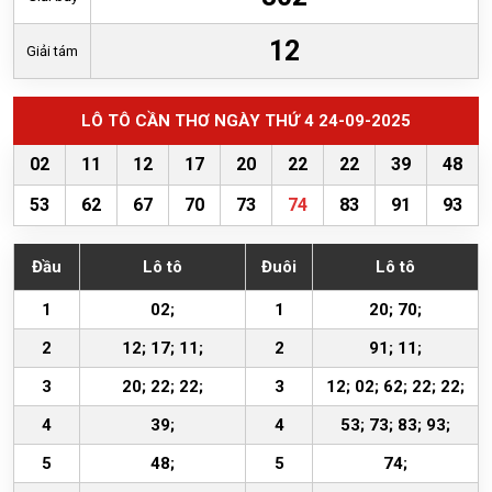
12
Giải tám
LÔ TÔ CẦN THƠ NGÀY THỨ 4 24-09-2025
02
11
12
17
20
22
22
39
48
53
62
67
70
73
74
83
91
93
Đầu
Lô tô
Đuôi
Lô tô
1
02;
1
20; 70;
2
12; 17; 11;
2
91; 11;
3
20; 22; 22;
3
12; 02; 62; 22; 22;
4
39;
4
53; 73; 83; 93;
5
48;
5
74;