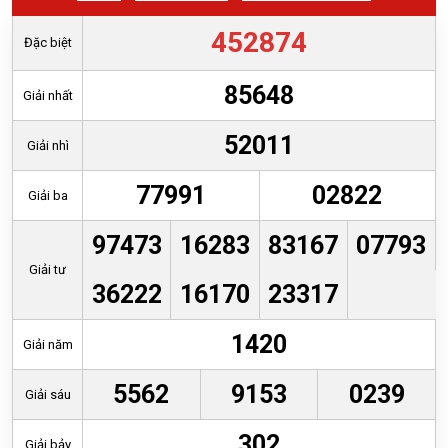
CỨU
KẾT
452874
Đặc biệt
QUẢ
85648
PHÂN
Giải nhất
TÍCH
XỔ
52011
Giải nhì
SỐ
77991
02822
Giải ba
TIN
TỨC
97473
16283
83167
07793
KQXS
Giải tư
THEO
36222
16170
23317
TỈNH
1420
Giải năm
VĂN
HÓA
5562
9153
0239
GIẢI
Giải sáu
TRÍ
302
Giải bảy