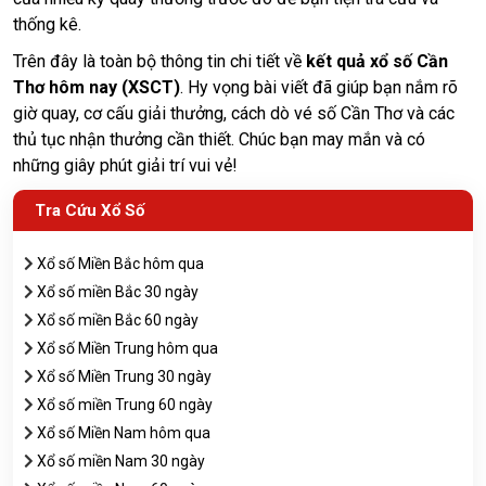
thống kê.
Trên đây là toàn bộ thông tin chi tiết về
kết quả xổ số Cần
Thơ hôm nay (XSCT)
. Hy vọng bài viết đã giúp bạn nắm rõ
giờ quay, cơ cấu giải thưởng, cách
dò vé số Cần Thơ và các
thủ tục nhận thưởng cần thiết. Chúc bạn may mắn và có
những giây phút giải trí vui vẻ!
Tra Cứu Xổ Số
Xổ số Miền Bắc hôm qua
Xổ số miền Bắc 30 ngày
Xổ số miền Bắc 60 ngày
Xổ số Miền Trung hôm qua
Xổ số Miền Trung 30 ngày
Xổ số miền Trung 60 ngày
Xổ số Miền Nam hôm qua
Xổ số miền Nam 30 ngày