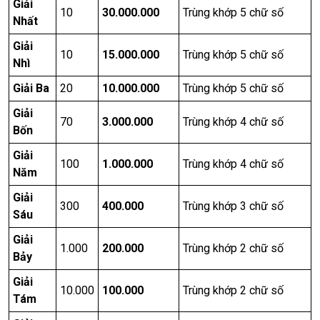
Giải
10
30.000.000
Trùng khớp 5 chữ số
Nhất
Giải
10
15.000.000
Trùng khớp 5 chữ số
Nhì
Giải Ba
20
10.000.000
Trùng khớp 5 chữ số
Giải
70
3.000.000
Trùng khớp 4 chữ số
Bốn
Giải
100
1.000.000
Trùng khớp 4 chữ số
Năm
Giải
300
400.000
Trùng khớp 3 chữ số
Sáu
Giải
1.000
200.000
Trùng khớp 2 chữ số
Bảy
Giải
10.000
100.000
Trùng khớp 2 chữ số
Tám