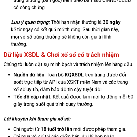
trúng thưởng (bản gốc) kèm theo bản sao CMND/CCCD
có công chứng.
Lưu ý quan trọng:
Thời hạn nhận thưởng là
30 ngày
kể từ ngày có kết quả mở thưởng. Sau thời gian này,
mọi vé số trúng thưởng sẽ không còn giá trị lĩnh
thưởng.
Dữ liệu XSDL & Chơi xổ số có trách nhiệm
Chúng tôi luôn đặt sự minh bạch và trách nhiệm lên hàng đầu.
Nguồn dữ liệu:
Toàn bộ
KQXSDL
trên trang được đối
soát trực tiếp từ API của XSKT miền Nam và các trang
xổ số uy tín, đảm bảo độ tin cậy tuyệt đối.
Tốc độ cập nhật:
Kết quả được làm mới tự động mỗi 60
giây trong suốt quá trình quay thưởng.
Lời khuyên khi tham gia xổ số:
Chỉ người từ
18 tuổi trở lên
mới được phép tham gia.
Chỉ mua vé số tại các điểm bán, đại lý hợp pháp.