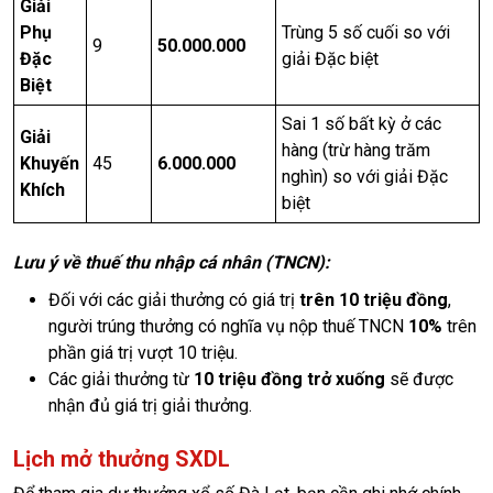
Giải
Phụ
Trùng 5 số cuối so với
9
50.000.000
Đặc
giải Đặc biệt
Biệt
Sai 1 số bất kỳ ở các
Giải
hàng (trừ hàng trăm
Khuyến
45
6.000.000
nghìn) so với giải Đặc
Khích
biệt
Lưu ý về thuế thu nhập cá nhân (TNCN):
Đối với các giải thưởng có giá trị
trên 10 triệu đồng
,
người trúng thưởng có nghĩa vụ nộp thuế TNCN
10%
trên
phần giá trị vượt 10 triệu.
Các giải thưởng từ
10 triệu đồng trở xuống
sẽ được
nhận đủ giá trị giải thưởng.
Lịch mở thưởng SXDL