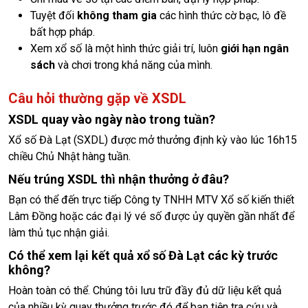
Tuyệt đối
không tham gia
các hình thức cờ bạc, lô đề
bất hợp pháp.
Xem xổ số là một hình thức giải trí, luôn
giới hạn ngân
sách
và chơi trong khả năng của mình.
Câu hỏi thường gặp về XSDL
XSDL quay vào ngày nào trong tuần?
Xổ số Đà Lạt (SXDL) được mở thưởng định kỳ vào lúc 16h15
chiều Chủ Nhật hàng tuần.
Nếu trúng XSDL thì nhận thưởng ở đâu?
Bạn có thể đến trực tiếp Công ty TNHH MTV Xổ số kiến thiết
Lâm Đồng hoặc các đại lý vé số được ủy quyền gần nhất để
làm thủ tục nhận giải.
Có thể xem lại kết quả xổ số Đà Lạt các kỳ trước
không?
Hoàn toàn có thể. Chúng tôi lưu trữ đầy đủ dữ liệu kết quả
của nhiều kỳ quay thưởng trước đó để bạn tiện tra cứu và