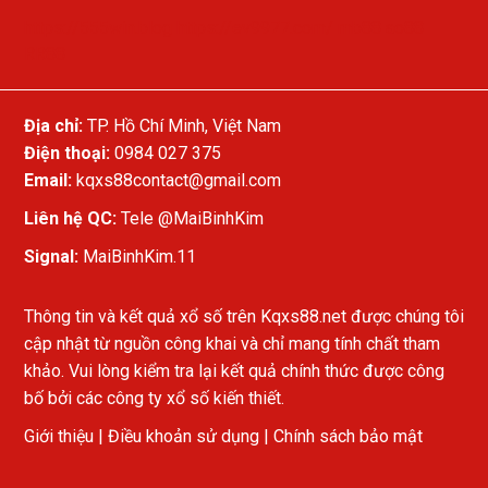
https://555win.blog
https://ev9977.com/
mb88
ao88
RR88
Địa chỉ:
TP. Hồ Chí Minh, Việt Nam
Điện thoại:
0984 027 375
Email:
kqxs88contact@gmail.com
Liên hệ QC:
Tele
@MaiBinhKim
Signal:
MaiBinhKim.11
Thông tin và kết quả xổ số trên Kqxs88.net được chúng tôi
cập nhật từ nguồn công khai và chỉ mang tính chất tham
khảo. Vui lòng kiểm tra lại kết quả chính thức được công
bố bởi các công ty xổ số kiến thiết.
Giới thiệu
|
Điều khoản sử dụng
|
Chính sách bảo mật