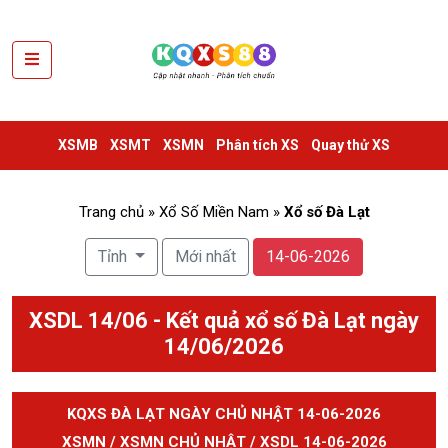
XSMB
XSMT
XSMB
XSMT
XSMN
Phân tích XS
Quay thử XS
XSMN
VIETLOTT
Trang chủ
»
Xổ Số Miền Nam
»
Xổ số Đà Lạt
THỐNG
Tỉnh
Mới nhất
14-06-2026
KÊ
SỔ
XSDL 14/06 - Kết quả xổ số Đà Lạt ngày
KẾT
14/06/2026
QUẢ
TRUYỀN
THỐNG
KQXS ĐÀ LẠT NGÀY CHỦ NHẬT 14-06-2026
TRA
XSMN
/
XSMN CHỦ NHẬT
/
XSDL 14-06-2026