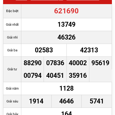
CỨU
KẾT
621690
Đặc biệt
QUẢ
13749
PHÂN
Giải nhất
TÍCH
XỔ
46326
Giải nhì
SỐ
02583
42313
Giải ba
TIN
TỨC
88290
07836
40002
95619
KQXS
Giải tư
THEO
00794
40451
35916
TỈNH
1128
Giải năm
VĂN
HÓA
1914
4646
5741
GIẢI
Giải sáu
TRÍ
164
Giải bảy