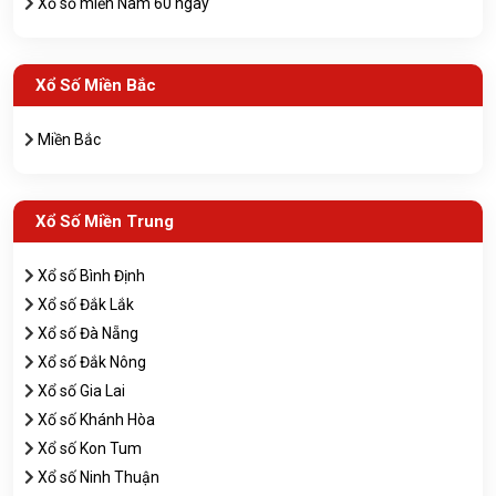
Xổ số miền Nam 60 ngày
Xổ Số Miền Bắc
Miền Bắc
Xổ Số Miền Trung
Xổ số Bình Định
Xổ số Đắk Lắk
Xổ số Đà Nẵng
Xổ số Đắk Nông
Xổ số Gia Lai
Xố số Khánh Hòa
Xổ số Kon Tum
Xổ số Ninh Thuận