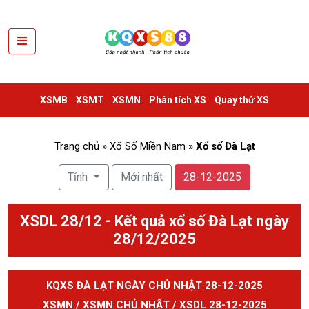
XSMB
XSMT
XSMB
XSMT
XSMN
Phân tích XS
Quay thử XS
XSMN
VIETLOTT
Trang chủ
»
Xổ Số Miền Nam
»
Xổ số Đà Lạt
THỐNG
Tỉnh
Mới nhất
28-12-2025
KÊ
SỔ
XSDL 28/12 - Kết quả xổ số Đà Lạt ngày
KẾT
28/12/2025
QUẢ
TRUYỀN
THỐNG
KQXS ĐÀ LẠT NGÀY CHỦ NHẬT 28-12-2025
TRA
XSMN
/
XSMN CHỦ NHẬT
/
XSDL 28-12-2025