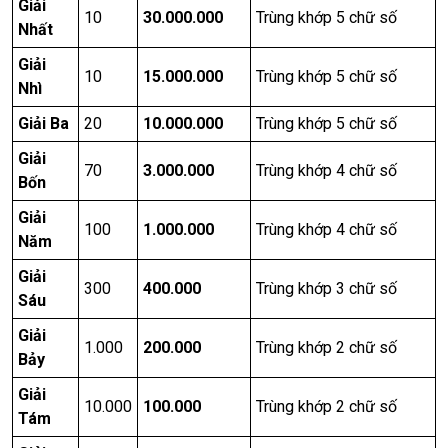
Giải
10
30.000.000
Trùng khớp 5 chữ số
Nhất
Giải
10
15.000.000
Trùng khớp 5 chữ số
Nhì
Giải Ba
20
10.000.000
Trùng khớp 5 chữ số
Giải
70
3.000.000
Trùng khớp 4 chữ số
Bốn
Giải
100
1.000.000
Trùng khớp 4 chữ số
Năm
Giải
300
400.000
Trùng khớp 3 chữ số
Sáu
Giải
1.000
200.000
Trùng khớp 2 chữ số
Bảy
Giải
10.000
100.000
Trùng khớp 2 chữ số
Tám