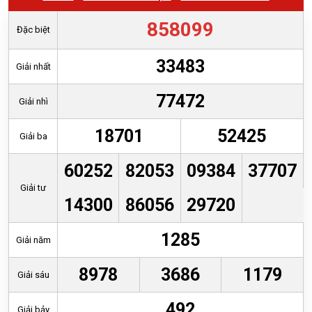
CỨU
KẾT
858099
Đặc biệt
QUẢ
33483
PHÂN
Giải nhất
TÍCH
XỔ
77472
Giải nhì
SỐ
18701
52425
Giải ba
TIN
TỨC
60252
82053
09384
37707
KQXS
Giải tư
THEO
14300
86056
29720
TỈNH
1285
Giải năm
VĂN
HÓA
8978
3686
1179
GIẢI
Giải sáu
TRÍ
492
Giải bảy