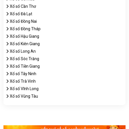
Xổ số Cần Thơ
Xổ số Đà Lạt
Xổ số Đồng Nai
Xổ số Đồng Tháp
Xổ số Hậu Giang
Xổ số Kiên Giang
Xổ số Long An
Xổ số Sóc Trăng
Xổ số Tiền Giang
Xổ số Tây Ninh
Xổ số Trà Vinh
Xổ số Vĩnh Long
Xổ số Vũng Tàu