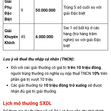
Giải
Phụ
Trùng 5 số cuối so với
9
50.000.000
Đặc
giải Đặc biệt
Biệt
Sai 1 số bất kỳ ở các
Giải
hàng (trừ hàng trăm
Khuyến
45
6.000.000
nghìn) so với giải Đặc
Khích
biệt
Lưu ý về thuế thu nhập cá nhân (TNCN):
Đối với các giải thưởng có giá trị
trên 10 triệu đồng
,
người trúng thưởng có nghĩa vụ nộp thuế TNCN
10%
trên
phần giá trị vượt 10 triệu.
Các giải thưởng từ
10 triệu đồng trở xuống
sẽ được
nhận đủ giá trị giải thưởng.
Lịch mở thưởng SXDL