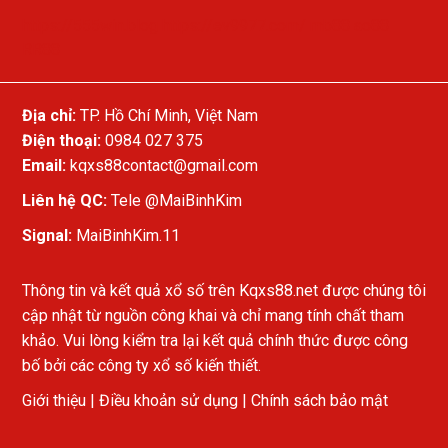
https://555win.blog
https://ev9977.com/
mb88
ao88
RR88
Địa chỉ:
TP. Hồ Chí Minh, Việt Nam
Điện thoại:
0984 027 375
Email:
kqxs88contact@gmail.com
Liên hệ QC:
Tele
@MaiBinhKim
Signal:
MaiBinhKim.11
Thông tin và kết quả xổ số trên Kqxs88.net được chúng tôi
cập nhật từ nguồn công khai và chỉ mang tính chất tham
khảo. Vui lòng kiểm tra lại kết quả chính thức được công
bố bởi các công ty xổ số kiến thiết.
Giới thiệu
|
Điều khoản sử dụng
|
Chính sách bảo mật