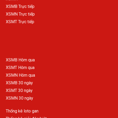
XSMB Trực tiếp
XSMN Trực tiếp
XSMT Trực tiếp
XSMB Hôm qua
XSMT Hôm qua
XSMN Hôm qua
XSMB 30 ngày
XSMT 30 ngày
XSMN 30 ngày
Thống kê loto gan