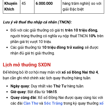
Khuyến
45
6.000.000
hàng trăm nghìn) so với
Khích
giải Đặc biệt
Lưu ý về thuế thu nhập cá nhân (TNCN):
Đối với các giải thưởng có giá trị
trên 10 triệu đồng
,
người trúng thưởng có nghĩa vụ nộp thuế TNCN
10%
trên
phần giá trị vượt 10 triệu.
Các giải thưởng từ
10 triệu đồng trở xuống
sẽ được
nhận đủ giá trị giải thưởng.
Lịch mở thưởng SXDN
Để không bỏ lỡ cơ hội may mắn với
xổ số Đồng Nai thứ 4
,
bạn cần ghi nhớ chính xác lịch quay thưởng hàng tuần.
Ngày quay:
Duy nhất vào
Thứ Tư
hàng tuần.
Giờ quay:
Bắt đầu từ
16h15
.
Quay cùng đài:
Xổ số Đồng Nai được quay cùng lúc với
các đài
Cần Thơ
và
Sóc Trăng
trong kỳ quay thưởng
xổ