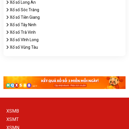
Xổ số Long An
Xổ số Sóc Trăng
Xổ số Tiền Giang
Xổ số Tây Ninh
Xổ số Trà Vinh
Xổ số Vĩnh Long
Xổ số Vũng Tàu
XSMB
XSMT
XSMN