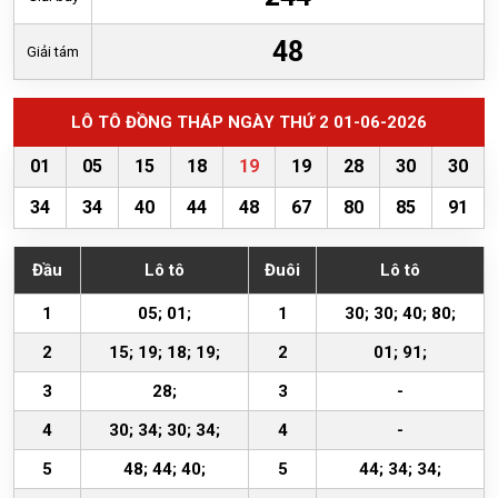
48
Giải tám
LÔ TÔ ĐỒNG THÁP NGÀY THỨ 2 01-06-2026
01
05
15
18
19
19
28
30
30
34
34
40
44
48
67
80
85
91
Đầu
Lô tô
Đuôi
Lô tô
1
05; 01;
1
30; 30; 40; 80;
2
15; 19; 18; 19;
2
01; 91;
3
28;
3
-
4
30; 34; 30; 34;
4
-
5
48; 44; 40;
5
44; 34; 34;