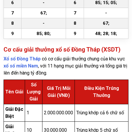
6
-
6
85; 15; 05;
7
67;
7
-
8
-
8
67;
9
85; 80;
9
48; 28; 18;
Cơ cấu giải thưởng xổ số Đồng Tháp (XSDT)
Xổ số Đồng Tháp
có cơ cấu giải thưởng chung của khu vực
xổ số miền Nam
, với 11 hạng mục giải thưởng và tổng giá trị
lên đến hàng tỷ đồng.
Số
Giá Trị Mỗi
Điều Kiện Trúng
Tên Giải
Lượng
Giải (VNĐ)
Thưởng
Giải
Giải Đặc
1
2.000.000.000
Trùng khớp cả 6 chữ số
Biệt
Giải
10
30.000.000
Trùng khớp 5 chữ số