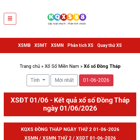
XSMB
XSMT
XSMB
XSMT
XSMN
Phân tích XS
Quay thử XS
XSMN
VIETLOTT
Trang chủ
»
Xổ Số Miền Nam
»
Xổ số Đồng Tháp
THỐNG
Tỉnh
Mới nhất
01-06-2026
KÊ
SỔ
XSĐT 01/06 - Kết quả xổ số Đồng Tháp
KẾT
ngày 01/06/2026
QUẢ
TRUYỀN
THỐNG
KQXS ĐỒNG THÁP NGÀY THỨ 2 01-06-2026
TRA
XSMN
/
XSMN THỨ 2
/
XSDT 01-06-2026