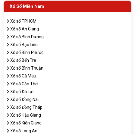
Xổ Số Miền Nam
Xổ số TP.HCM
Xổ số An Giang
Xổ số Bình Dương
Xổ số Bạc Liêu
Xổ số Bình Phước
Xổ số Bến Tre
Xổ số Bình Thuận
Xổ số Cà Mau
Xổ số Cần Thơ
Xổ số Đà Lạt
Xổ số Đồng Nai
Xổ số Đồng Tháp
Xổ số Hậu Giang
Xổ số Kiên Giang
Xổ số Long An