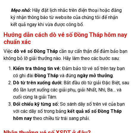
Mẹo nhỏ:
Hãy đặt lịch nhắc trên điện thoại hoặc đăng
ký nhận thông báo từ website của chúng tôi để nhận
kết quả ngay khi vừa được công bố.
Hướng dẫn cách dò vé số Đồng Tháp hôm nay
chuẩn xác
Việc
dò vé số Đồng Tháp
cần sự cẩn thận để đảm bảo bạn
không bỏ lỡ giải thưởng nào. Hãy làm theo các bước sau:
Kiểm tra thông tin vé:
Đảm bảo tờ vé số trên tay bạn
có ghi đài
Đồng Tháp
và đúng
ngày mở thưởng
.
Dò từ trên xuống dưới:
Bắt đầu dò từ giải Đặc Biệt, sau
đó lần lượt xuống các giải phụ, giải Nhất, Nhì, Ba… và
cuối cùng là giải Tám.
Đối chiếu kỹ từng số:
So sánh dãy số trên vé của bạn
với các dãy số trong bảng
kết quả xổ số Đồng Tháp
hôm nay
theo chiều từ trái sang phải.
Nhận thưởng vé số XSDT ở đâu?