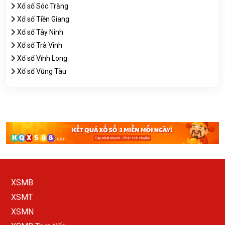
Xổ số Sóc Trăng
Xổ số Tiền Giang
Xổ số Tây Ninh
Xổ số Trà Vinh
Xổ số Vĩnh Long
Xổ số Vũng Tàu
XSMB
XSMT
XSMN