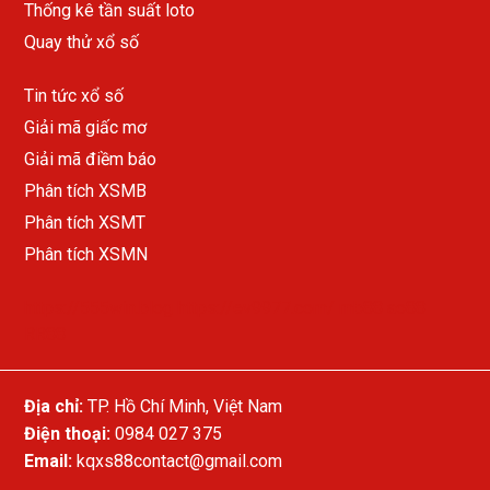
Thống kê tần suất loto
Quay thử xổ số
Tin tức xổ số
Giải mã giấc mơ
Giải mã điềm báo
Phân tích XSMB
Phân tích XSMT
Phân tích XSMN
https://555win.blog
https://ev9977.com/
mb88
ao88
RR88
Địa chỉ:
TP. Hồ Chí Minh, Việt Nam
Điện thoại:
0984 027 375
Email:
kqxs88contact@gmail.com