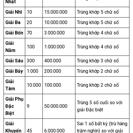
Nhất
Giải Nhì
10
15.000.000
Trùng khớp 5 chữ số
Giải Ba
20
10.000.000
Trùng khớp 5 chữ số
Giải Bốn
70
3.000.000
Trùng khớp 4 chữ số
Giải
100
1.000.000
Trùng khớp 4 chữ số
Năm
Giải Sáu
300
400.000
Trùng khớp 3 chữ số
Giải Bảy
1.000
200.000
Trùng khớp 2 chữ số
Giải
10.000
100.000
Trùng khớp 2 chữ số
Tám
Giải Phụ
Trùng 5 số cuối so với
Đặc
9
50.000.000
giải Đặc biệt
Biệt
Giải
Sai 1 số bất kỳ (trừ hàng
Khuyến
45
6.000.000
trăm nghìn) so với giải