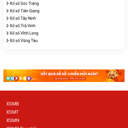
Xổ số Sóc Trăng
Xổ số Tiền Giang
Xổ số Tây Ninh
Xổ số Trà Vinh
Xổ số Vĩnh Long
Xổ số Vũng Tàu
XSMB
XSMT
XSMN