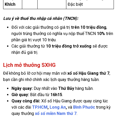
Khích
Đặc biệt
Lưu ý về thuế thu nhập cá nhân (TNCN):
Đối với các giải thưởng có giá trị
trên 10 triệu đồng
,
người trúng thưởng có nghĩa vụ nộp thuế TNCN
10%
trên
phần giá trị vượt 10 triệu.
Các giải thưởng từ
10 triệu đồng trở xuống
sẽ được
nhận đủ giá trị.
Lịch mở thưởng SXHG
Để không bỏ lỡ cơ hội may mắn với
xổ số Hậu Giang thứ 7
,
bạn cần ghi nhớ chính xác lịch quay thưởng hàng tuần.
Ngày quay:
Duy nhất vào
Thứ Bảy
hàng tuần.
Giờ quay:
Bắt đầu từ
16h15
.
Quay cùng đài:
Xổ số Hậu Giang được quay cùng lúc
với các đài
TP.HCM
,
Long An
,
và
Bình Phước
trong kỳ
quay thưởng
xổ số miền Nam thứ 7
.