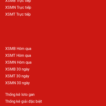
XSMB Trực tiếp
XSMN Trực tiếp
XSMT Trực tiếp
XSMB Hôm qua
XSMT Hôm qua
XSMN Hôm qua
XSMB 30 ngày
XSMT 30 ngày
XSMN 30 ngày
Thống kê loto gan
Thống kê giải đặc biệt