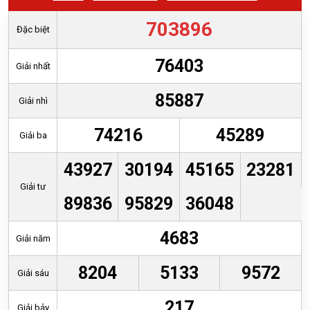
CỨU
KẾT
703896
Đặc biệt
QUẢ
76403
PHÂN
Giải nhất
TÍCH
XỔ
85887
Giải nhì
SỐ
74216
45289
Giải ba
TIN
TỨC
43927
30194
45165
23281
KQXS
Giải tư
THEO
89836
95829
36048
TỈNH
4683
Giải năm
VĂN
HÓA
8204
5133
9572
GIẢI
Giải sáu
TRÍ
217
Giải bảy