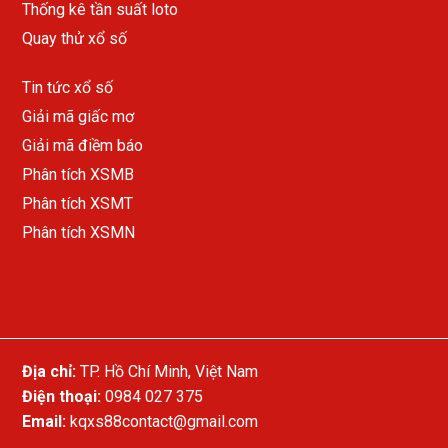
Thống kê tần suất loto
Quay thử xổ số
Tin tức xổ số
Giải mã giấc mơ
Giải mã điềm báo
Phân tích XSMB
Phân tích XSMT
Phân tích XSMN
https://555win.blog
https://ev9977.com/
mb88
ao88
RR88
Địa chỉ:
TP. Hồ Chí Minh, Việt Nam
Điện thoại:
0984 027 375
Email:
kqxs88contact@gmail.com