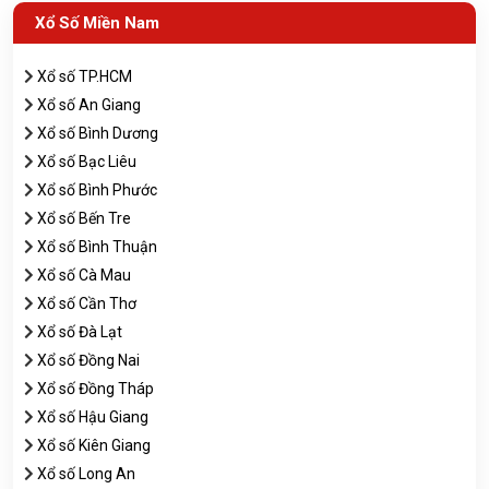
Xổ Số Miền Nam
Xổ số TP.HCM
Xổ số An Giang
Xổ số Bình Dương
Xổ số Bạc Liêu
Xổ số Bình Phước
Xổ số Bến Tre
Xổ số Bình Thuận
Xổ số Cà Mau
Xổ số Cần Thơ
Xổ số Đà Lạt
Xổ số Đồng Nai
Xổ số Đồng Tháp
Xổ số Hậu Giang
Xổ số Kiên Giang
Xổ số Long An