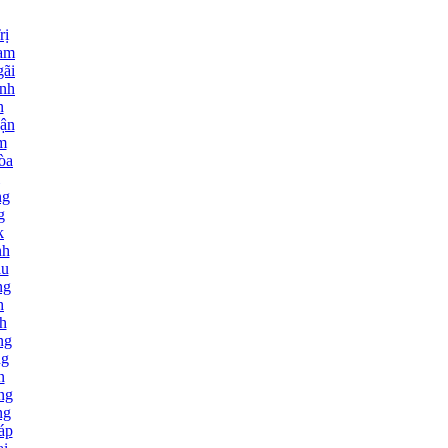
rị
am
ãi
nh
n
ận
m
òa
ng
g
k
nh
àu
ng
h
h
ng
ng
n
ng
ng
áp