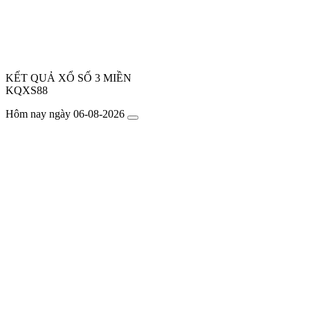
KẾT QUẢ XỔ SỐ 3 MIỀN
KQXS88
Hôm nay ngày 06-08-2026