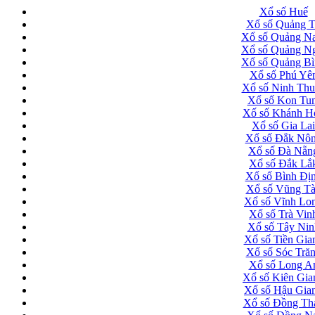
Xổ số Huế
Xổ số Quảng T
Xổ số Quảng N
Xổ số Quảng Ng
Xổ số Quảng Bì
Xổ số Phú Yê
Xổ số Ninh Thu
Xổ số Kon Tu
Xố số Khánh H
Xổ số Gia Lai
Xổ số Đắk Nô
Xổ số Đà Nẵn
Xổ số Đắk Lắ
Xổ số Bình Đị
Xổ số Vũng T
Xổ số Vĩnh Lo
Xổ số Trà Vin
Xổ số Tây Nin
Xổ số Tiền Gia
Xổ số Sóc Tră
Xổ số Long A
Xổ số Kiên Gia
Xổ số Hậu Gia
Xổ số Đồng Th