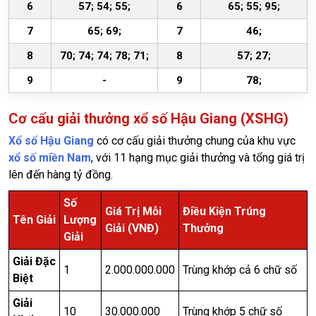
6
57; 54; 55;
6
65; 55; 95;
7
65; 69;
7
46;
8
70; 74; 74; 78; 71;
8
57; 27;
9
-
9
78;
Cơ cấu giải thưởng xổ số Hậu Giang (XSHG)
Xổ số Hậu Giang
có cơ cấu giải thưởng chung của khu vực
xổ số miền Nam
, với 11 hạng mục giải thưởng và tổng giá trị
lên đến hàng tỷ đồng.
Số
Giá Trị Mỗi
Điều Kiện Trúng
Tên Giải
Lượng
Giải (VNĐ)
Thưởng
Giải
Giải Đặc
1
2.000.000.000
Trùng khớp cả 6 chữ số
Biệt
Giải
10
30.000.000
Trùng khớp 5 chữ số