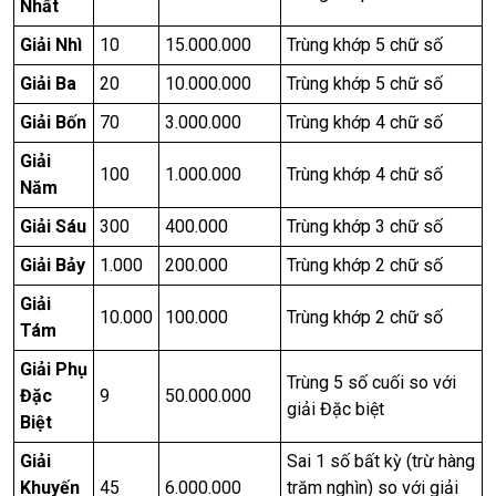
Nhất
Giải Nhì
10
15.000.000
Trùng khớp 5 chữ số
Giải Ba
20
10.000.000
Trùng khớp 5 chữ số
Giải Bốn
70
3.000.000
Trùng khớp 4 chữ số
Giải
100
1.000.000
Trùng khớp 4 chữ số
Năm
Giải Sáu
300
400.000
Trùng khớp 3 chữ số
Giải Bảy
1.000
200.000
Trùng khớp 2 chữ số
Giải
10.000
100.000
Trùng khớp 2 chữ số
Tám
Giải Phụ
Trùng 5 số cuối so với
Đặc
9
50.000.000
giải Đặc biệt
Biệt
Giải
Sai 1 số bất kỳ (trừ hàng
Khuyến
45
6.000.000
trăm nghìn) so với giải