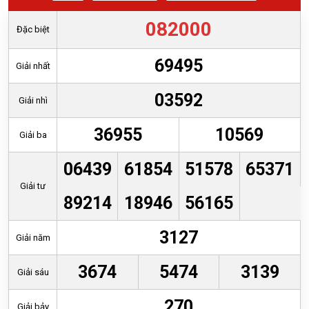
CỨU
KẾT
082000
Đặc biệt
QUẢ
69495
PHÂN
Giải nhất
TÍCH
XỔ
03592
Giải nhì
SỐ
36955
10569
Giải ba
TIN
TỨC
06439
61854
51578
65371
KQXS
Giải tư
THEO
89214
18946
56165
TỈNH
3127
Giải năm
VĂN
HÓA
3674
5474
3139
GIẢI
Giải sáu
TRÍ
270
Giải bảy