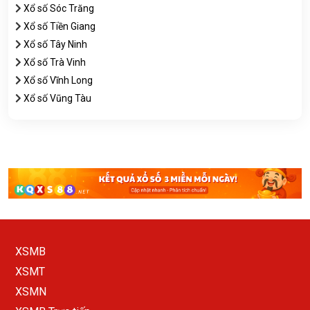
Xổ số Sóc Trăng
Xổ số Tiền Giang
Xổ số Tây Ninh
Xổ số Trà Vinh
Xổ số Vĩnh Long
Xổ số Vũng Tàu
XSMB
XSMT
XSMN