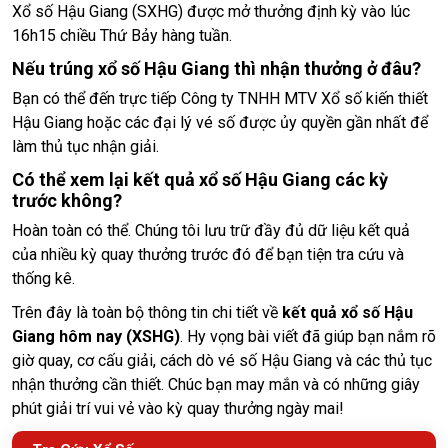
Xổ số Hậu Giang (SXHG) được mở thưởng định kỳ vào lúc
16h15 chiều Thứ Bảy hàng tuần.
Nếu trúng xổ số Hậu Giang thì nhận thưởng ở đâu?
Bạn có thể đến trực tiếp Công ty TNHH MTV Xổ số kiến thiết
Hậu Giang hoặc các đại lý vé số được ủy quyền gần nhất để
làm thủ tục nhận giải.
Có thể xem lại kết quả xổ số Hậu Giang các kỳ
trước không?
Hoàn toàn có thể. Chúng tôi lưu trữ đầy đủ dữ liệu kết quả
của nhiều kỳ quay thưởng trước đó để bạn tiện tra cứu và
thống kê.
Trên đây là toàn bộ thông tin chi tiết về
kết quả xổ số Hậu
Giang hôm nay (XSHG)
. Hy vọng bài viết đã giúp bạn nắm rõ
giờ quay, cơ cấu giải, cách
dò vé số Hậu Giang và các thủ tục
nhận thưởng cần thiết. Chúc bạn may mắn và có những giây
phút giải trí vui vẻ vào kỳ quay thưởng ngày mai!