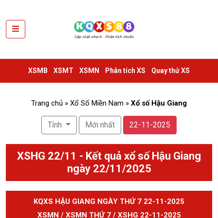
XSMB
XSMT
XSMB
XSMT
XSMN
Phân tích XS
Quay thử XS
XSMN
VIETLOTT
Trang chủ
»
Xổ Số Miền Nam
»
Xổ số Hậu Giang
THỐNG
Tỉnh
Mới nhất
22-11-2025
KÊ
SỔ
XSHG 22/11 - Kết quả xổ số Hậu Giang
KẾT
ngày 22/11/2025
QUẢ
TRUYỀN
THỐNG
KQXS HẬU GIANG NGÀY THỨ 7 22-11-2025
TRA
XSMN
/
XSMN THỨ 7
/
XSHG 22-11-2025