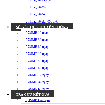
Thống kê loto gan
Thống kê đầu
Thống kê đuôi
Thống kê giải đặc biệt
SỔ KẾT QUẢ TRUYỀN THỐNG
XSMB 10 ngày
XSMB 30 ngày
XSMB 60 ngày
XSMT 10 ngày
XSMT 30 ngày
XSMT 60 ngày
XSMN 10 ngày
XSMN 30 ngày
XSMN 60 ngày
TRA CỨU KẾT QUẢ
XSMB Hôm qua