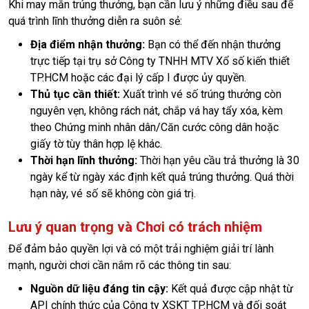
Khi may mắn trúng thưởng, bạn cần lưu ý những điều sau để
quá trình lĩnh thưởng diễn ra suôn sẻ:
Địa điểm nhận thưởng:
Bạn có thể đến nhận thưởng
trực tiếp tại trụ sở Công ty TNHH MTV Xổ số kiến thiết
TP.HCM hoặc các đại lý cấp I được ủy quyền.
Thủ tục cần thiết:
Xuất trình vé số trúng thưởng còn
nguyên vẹn, không rách nát, chắp vá hay tẩy xóa, kèm
theo Chứng minh nhân dân/Căn cước công dân hoặc
giấy tờ tùy thân hợp lệ khác.
Thời hạn lĩnh thưởng:
Thời hạn yêu cầu trả thưởng là 30
ngày kể từ ngày xác định kết quả trúng thưởng. Quá thời
hạn này, vé số sẽ không còn giá trị.
Lưu ý quan trọng và Chơi có trách nhiệm
Để đảm bảo quyền lợi và có một trải nghiệm giải trí lành
mạnh, người chơi cần nắm rõ các thông tin sau:
Nguồn dữ liệu đáng tin cậy:
Kết quả được cập nhật từ
API chính thức của Công ty XSKT TP.HCM và đối soát