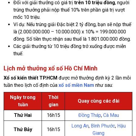
Đối với giải thưởng có giá trị
trên 10 triệu đồng
, người
trúng thưởng phải nộp thuế 10% trên phần giá trị vượt
mốc 10 triệu.
Ví dụ: Nếu trúng giải Đặc biệt 2 tỷ đồng, bạn sẽ nộp thuế
là (2.000.000.000 – 10.000.000) x 10% = 199.000.000
đồng. Số tiền thực nhận sau thuế là 1.801.000.000 đồng.
Các giải thưởng từ 10 triệu đồng trở xuống được miễn
thuế.
Lịch mở thưởng xổ số Hồ Chí Minh
Xổ số kiến thiết TP.HCM
được mở thưởng định kỳ 2 lần mỗi
tuần theo lịch cố định của
xổ số miền Nam
như sau:
Ngày trong
Thời
Quay cùng các đài
tuần
gian
Thứ Hai
16h15
Đồng Tháp
,
Cà Mau
Long An
,
Bình Phước
,
Hậu
Thứ Bảy
16h15
Giang