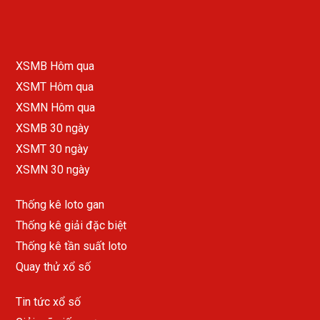
XSMB Hôm qua
XSMT Hôm qua
XSMN Hôm qua
XSMB 30 ngày
XSMT 30 ngày
XSMN 30 ngày
Thống kê loto gan
Thống kê giải đặc biệt
Thống kê tần suất loto
Quay thử xổ số
Tin tức xổ số