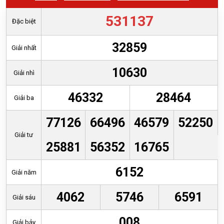
CỨU
KẾT
531137
Đặc biệt
QUẢ
32859
PHÂN
Giải nhất
TÍCH
XỔ
10630
Giải nhì
SỐ
46332
28464
Giải ba
TIN
TỨC
77126
66496
46579
52250
KQXS
Giải tư
THEO
25881
56352
16765
TỈNH
6152
Giải năm
VĂN
HÓA
4062
5746
6591
GIẢI
Giải sáu
TRÍ
008
Giải bảy