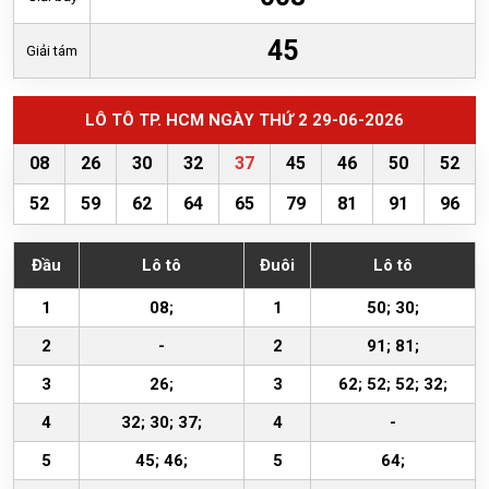
45
Giải tám
LÔ TÔ TP. HCM NGÀY THỨ 2 29-06-2026
08
26
30
32
37
45
46
50
52
52
59
62
64
65
79
81
91
96
Đầu
Lô tô
Đuôi
Lô tô
1
08;
1
50; 30;
2
-
2
91; 81;
3
26;
3
62; 52; 52; 32;
4
32; 30; 37;
4
-
5
45; 46;
5
64;