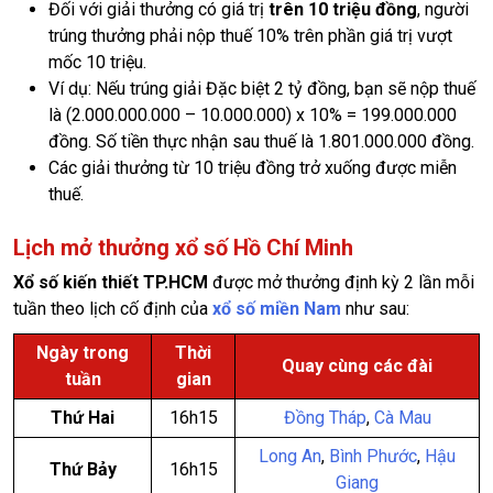
Đối với giải thưởng có giá trị
trên 10 triệu đồng
, người
trúng thưởng phải nộp thuế 10% trên phần giá trị vượt
mốc 10 triệu.
Ví dụ: Nếu trúng giải Đặc biệt 2 tỷ đồng, bạn sẽ nộp thuế
là (2.000.000.000 – 10.000.000) x 10% = 199.000.000
đồng. Số tiền thực nhận sau thuế là 1.801.000.000 đồng.
Các giải thưởng từ 10 triệu đồng trở xuống được miễn
thuế.
Lịch mở thưởng xổ số Hồ Chí Minh
Xổ số kiến thiết TP.HCM
được mở thưởng định kỳ 2 lần mỗi
tuần theo lịch cố định của
xổ số miền Nam
như sau:
Ngày trong
Thời
Quay cùng các đài
tuần
gian
Thứ Hai
16h15
Đồng Tháp
,
Cà Mau
Long An
,
Bình Phước
,
Hậu
Thứ Bảy
16h15
Giang