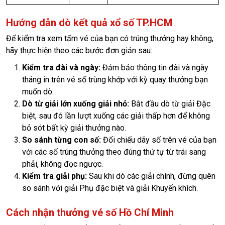
Hướng dẫn dò kết quả xổ số TP.HCM
Để kiểm tra xem tấm vé của bạn có trúng thưởng hay không,
hãy thực hiện theo các bước đơn giản sau:
Kiểm tra đài và ngày:
Đảm bảo thông tin đài và ngày
tháng in trên vé số trùng khớp với kỳ quay thưởng bạn
muốn dò.
Dò từ giải lớn xuống giải nhỏ:
Bắt đầu dò từ giải Đặc
biệt, sau đó lần lượt xuống các giải thấp hơn để không
bỏ sót bất kỳ giải thưởng nào.
So sánh từng con số:
Đối chiếu dãy số trên vé của bạn
với các số trúng thưởng theo đúng thứ tự từ trái sang
phải, không đọc ngược.
Kiểm tra giải phụ:
Sau khi dò các giải chính, đừng quên
so sánh với giải Phụ đặc biệt và giải Khuyến khích.
Cách nhận thưởng vé số Hồ Chí Minh