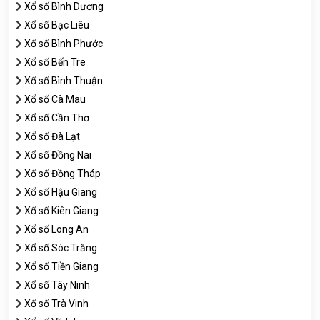
Xổ số Bình Dương
Xổ số Bạc Liêu
Xổ số Bình Phước
Xổ số Bến Tre
Xổ số Bình Thuận
Xổ số Cà Mau
Xổ số Cần Thơ
Xổ số Đà Lạt
Xổ số Đồng Nai
Xổ số Đồng Tháp
Xổ số Hậu Giang
Xổ số Kiên Giang
Xổ số Long An
Xổ số Sóc Trăng
Xổ số Tiền Giang
Xổ số Tây Ninh
Xổ số Trà Vinh