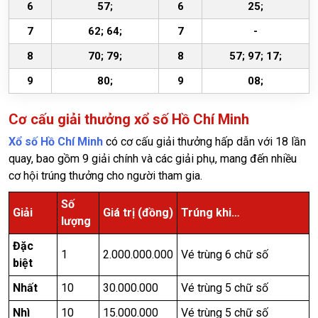
6
57;
6
25;
7
62; 64;
7
-
8
70; 79;
8
57; 97; 17;
9
80;
9
08;
Cơ cấu giải thưởng xổ số Hồ Chí Minh
Xổ số Hồ Chí Minh
có cơ cấu giải thưởng hấp dẫn với 18 lần
quay, bao gồm 9 giải chính và các giải phụ, mang đến nhiều
cơ hội trúng thưởng cho người tham gia.
Số
Giải
Giá trị (đồng)
Trúng khi…
lượng
Đặc
1
2.000.000.000
Vé trùng 6 chữ số
biệt
Nhất
10
30.000.000
Vé trùng 5 chữ số
Nhì
10
15.000.000
Vé trùng 5 chữ số