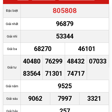
CỨU
KẾT
805808
Đặc biệt
QUẢ
96879
PHÂN
Giải nhất
TÍCH
XỔ
53344
Giải nhì
SỐ
68270
46101
Giải ba
TIN
TỨC
40480
76299
48432
07033
KQXS
Giải tư
THEO
83564
71301
74717
TỈNH
9525
Giải năm
VĂN
HÓA
9062
7997
3321
GIẢI
Giải sáu
TRÍ
257
Giải bảy