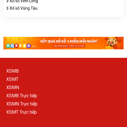
Xổ số Vĩnh Long
Xổ số Vũng Tàu
XSMB
XSMT
XSMN
XSMB Trực tiếp
XSMN Trực tiếp
XSMT Trực tiếp