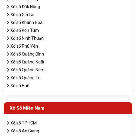
Xổ số Đắk Nông
Xổ số Gia Lai
Xố số Khánh Hòa
Xổ số Kon Tum
Xổ số Ninh Thuận
Xổ số Phú Yên
Xổ số Quảng Bình
Xổ số Quảng Ngãi
Xổ số Quảng Nam
Xổ số Quảng Trị
Xổ số Huế
Xổ Số Miền Nam
Xổ số TP.HCM
Xổ số An Giang