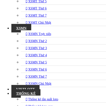
XSMT Thứ 5
XSMT Thứ 6
XSMT Thứ 7
XSMT Chủ Nhật
XSMN
XSMN Trực tiếp
XSMN Thứ 2
XSMN Thứ 3
XSMN Thứ 4
XSMN Thứ 5
XSMN Thứ 6
XSMN Thứ 7
XSMN Chủ Nhật
VIETLOTT
THỐNG KÊ
Thống kê tần suất loto