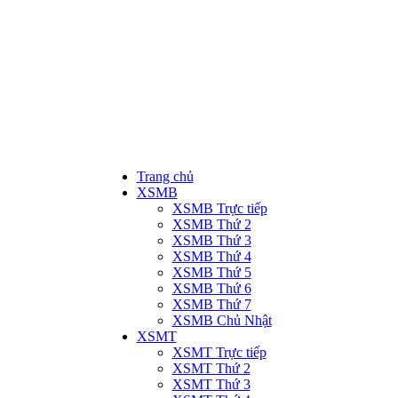
Trang chủ
XSMB
XSMB Trực tiếp
XSMB Thứ 2
XSMB Thứ 3
XSMB Thứ 4
XSMB Thứ 5
XSMB Thứ 6
XSMB Thứ 7
XSMB Chủ Nhật
XSMT
XSMT Trực tiếp
XSMT Thứ 2
XSMT Thứ 3