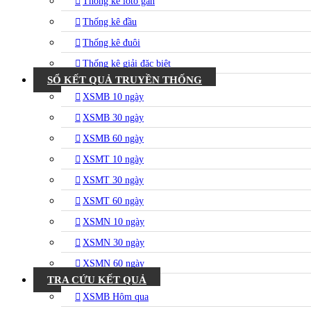
Thống kê loto gan
Thống kê đầu
Thống kê đuôi
Thống kê giải đặc biệt
SỔ KẾT QUẢ TRUYỀN THỐNG
XSMB 10 ngày
XSMB 30 ngày
XSMB 60 ngày
XSMT 10 ngày
XSMT 30 ngày
XSMT 60 ngày
XSMN 10 ngày
XSMN 30 ngày
XSMN 60 ngày
TRA CỨU KẾT QUẢ
XSMB Hôm qua