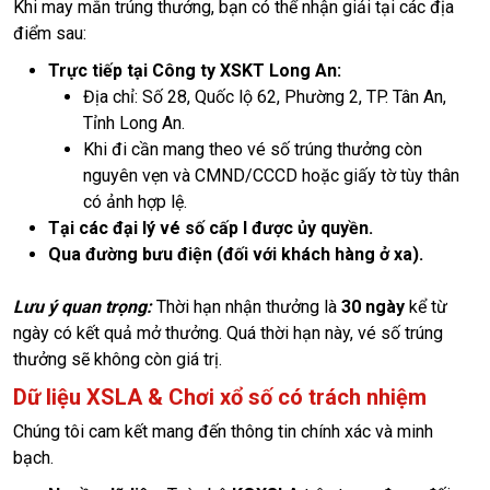
Khi may mắn trúng thưởng, bạn có thể nhận giải tại các địa
điểm sau:
Trực tiếp tại Công ty XSKT Long An:
Địa chỉ: Số 28, Quốc lộ 62, Phường 2, TP. Tân An,
Tỉnh Long An.
Khi đi cần mang theo vé số trúng thưởng còn
nguyên vẹn và CMND/CCCD hoặc giấy tờ tùy thân
có ảnh hợp lệ.
Tại các đại lý vé số cấp I được ủy quyền.
Qua đường bưu điện (đối với khách hàng ở xa).
Lưu ý quan trọng:
Thời hạn nhận thưởng là
30 ngày
kể từ
ngày có kết quả mở thưởng. Quá thời hạn này, vé số trúng
thưởng sẽ không còn giá trị.
Dữ liệu XSLA & Chơi xổ số có trách nhiệm
Chúng tôi cam kết mang đến thông tin chính xác và minh
bạch.