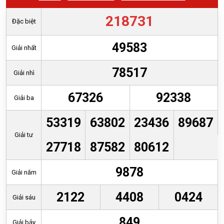
CỨU
KẾT
218731
Đặc biệt
QUẢ
49583
PHÂN
Giải nhất
TÍCH
XỔ
78517
Giải nhì
SỐ
67326
92338
Giải ba
TIN
TỨC
53319
63802
23436
89687
KQXS
Giải tư
THEO
27718
87582
80612
TỈNH
9878
Giải năm
VĂN
HÓA
2122
4408
0424
GIẢI
Giải sáu
TRÍ
849
Giải bảy