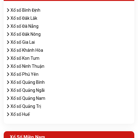
Xổ số Bình Định
Xổ số Đắk Lắk
Xổ số Đà Nẵng
Xổ số Đắk Nông
Xổ số Gia Lai
Xố số Khánh Hòa
Xổ số Kon Tum
Xổ số Ninh Thuận
Xổ số Phú Yên
Xổ số Quảng Bình
Xổ số Quảng Ngãi
Xổ số Quảng Nam
Xổ số Quảng Trị
Xổ số Huế
Xổ Số Miền Nam