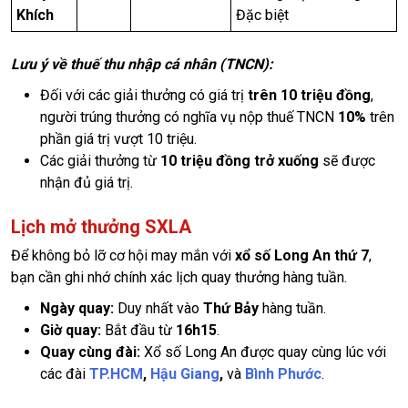
Khích
Đặc biệt
Lưu ý về thuế thu nhập cá nhân (TNCN):
Đối với các giải thưởng có giá trị
trên 10 triệu đồng
,
người trúng thưởng có nghĩa vụ nộp thuế TNCN
10%
trên
phần giá trị vượt 10 triệu.
Các giải thưởng từ
10 triệu đồng trở xuống
sẽ được
nhận đủ giá trị.
Lịch mở thưởng SXLA
Để không bỏ lỡ cơ hội may mắn với
xổ số Long An thứ 7
,
bạn cần ghi nhớ chính xác lịch quay thưởng hàng tuần.
Ngày quay:
Duy nhất vào
Thứ Bảy
hàng tuần.
Giờ quay:
Bắt đầu từ
16h15
.
Quay cùng đài:
Xổ số Long An được quay cùng lúc với
các đài
TP.HCM
,
Hậu Giang
,
và
Bình Phước
.