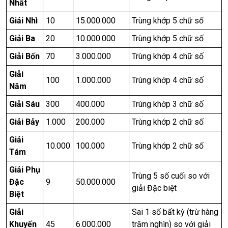
Nhất
Giải Nhì
10
15.000.000
Trùng khớp 5 chữ số
Giải Ba
20
10.000.000
Trùng khớp 5 chữ số
Giải Bốn
70
3.000.000
Trùng khớp 4 chữ số
Giải
100
1.000.000
Trùng khớp 4 chữ số
Năm
Giải Sáu
300
400.000
Trùng khớp 3 chữ số
Giải Bảy
1.000
200.000
Trùng khớp 2 chữ số
Giải
10.000
100.000
Trùng khớp 2 chữ số
Tám
Giải Phụ
Trùng 5 số cuối so với
Đặc
9
50.000.000
giải Đặc biệt
Biệt
Giải
Sai 1 số bất kỳ (trừ hàng
Khuyến
45
6.000.000
trăm nghìn) so với giải