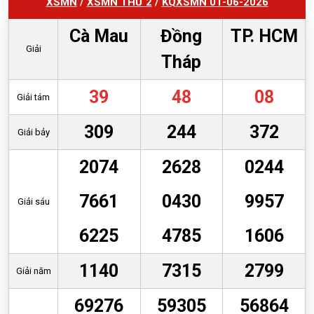
XSMN
/
XSMN THỨ 2
/
KQXSMN 01-06-2026
CỨU
KẾT
Cà Mau
Đồng
TP. HCM
QUẢ
Giải
Tháp
PHÂN
TÍCH
39
48
08
XỔ
Giải tám
SỐ
309
244
372
Giải bảy
TIN
TỨC
2074
2628
0244
KQXS
7661
0430
9957
THEO
Giải sáu
TỈNH
6225
4785
1606
VĂN
HÓA
1140
7315
2799
Giải năm
GIẢI
TRÍ
69276
59305
56864