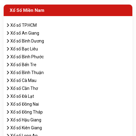
Xổ Số Miền Nam
Xổ số TP.HCM
Xổ số An Giang
Xổ số Bình Dương
Xổ số Bạc Liêu
Xổ số Bình Phước
Xổ số Bến Tre
Xổ số Bình Thuận
Xổ số Cà Mau
Xổ số Cần Thơ
Xổ số Đà Lạt
Xổ số Đồng Nai
Xổ số Đồng Tháp
Xổ số Hậu Giang
Xổ số Kiên Giang
Xổ số Long An