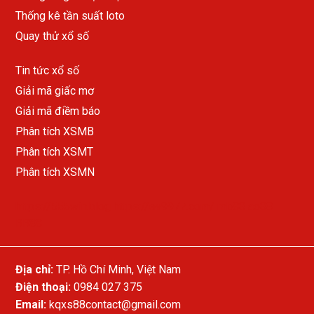
Thống kê tần suất loto
Quay thử xổ số
Tin tức xổ số
Giải mã giấc mơ
Giải mã điềm báo
Phân tích XSMB
Phân tích XSMT
Phân tích XSMN
https://555win.blog
https://ev9977.com/
mb88
ao88
RR88
Địa chỉ:
TP. Hồ Chí Minh, Việt Nam
Điện thoại:
0984 027 375
Email:
kqxs88contact@gmail.com