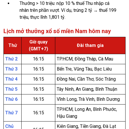
Thưởng > 10 triệu: nộp 10 % thuế Thu nhập cá
nhân trên phần vượt. Ví dụ, trúng 2 tỷ → thuế 199
triệu, thực lĩnh 1,801 tỷ.
Lịch mở thưởng xổ số miền Nam hôm nay
Giờ quay
Thứ
Đài tham gia
(GMT+7)
Thứ 2
16:15
TP.HCM, Đồng Tháp, Cà Mau
Thứ 3
16:15
Bến Tre, Vũng Tàu, Bạc Liêu
Thứ 4
16:15
Đồng Nai, Cần Thơ, Sóc Trăng
Thứ 5
16:15
Tây Ninh, An Giang, Bình Thuận
Thứ 6
16:15
Vĩnh Long, Trà Vinh, Bình Dương
TP.HCM, Long An, Bình Phước,
Thứ 7
16:15
Hậu Giang
Chủ
Kiên Giang, Tiền Giang, Đà Lạt