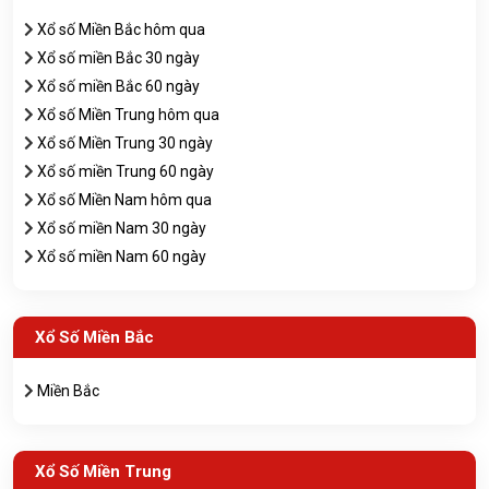
Xổ số Miền Bắc hôm qua
Xổ số miền Bắc 30 ngày
Xổ số miền Bắc 60 ngày
Xổ số Miền Trung hôm qua
Xổ số Miền Trung 30 ngày
Xổ số miền Trung 60 ngày
Xổ số Miền Nam hôm qua
Xổ số miền Nam 30 ngày
Xổ số miền Nam 60 ngày
Xổ Số Miền Bắc
Miền Bắc
Xổ Số Miền Trung