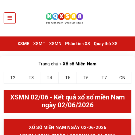
XSMB
XSMT
XSMB
XSMT
XSMN
Phân tích XS
Quay thử XS
XSMN
VIETLOTT
Trang chủ
»
Xổ số Miền Nam
THỐNG
T2
T3
T4
T5
T6
T7
CN
KÊ
SỔ
XSMN 02/06 - Kết quả xổ số miền Nam
KẾT
ngày 02/06/2026
QUẢ
TRUYỀN
THỐNG
XỔ SỐ MIỀN NAM NGÀY 02-06-2026
TRA