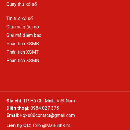
Quay thử xổ số
Tin tức xổ số
Giải mã giấc mơ
Giải mã điềm báo
Phân tích XSMB
Phân tích XSMT
Phân tích XSMN
https://555win.blog
https://ev9977.com/
mb88
ao88
RR88
Địa chỉ:
TP. Hồ Chí Minh, Việt Nam
Điện thoại:
0984 027 375
Email:
kqxs88contact@gmail.com
Liên hệ QC:
Tele
@MaiBinhKim