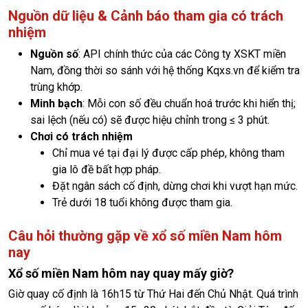
Nguồn dữ liệu & Cảnh báo tham gia có trách
nhiệm
Nguồn số
: API chính thức của các Công ty XSKT miền
Nam, đồng thời so sánh với hệ thống Kqxs.vn để kiểm tra
trùng khớp.
Minh bạch
: Mỗi con số đều chuẩn hoá trước khi hiển thị;
sai lệch (nếu có) sẽ được hiệu chỉnh trong ≤ 3 phút.
Chơi có trách nhiệm
Chỉ mua vé tại đại lý được cấp phép, không tham
gia lô đề bất hợp pháp.
Đặt ngân sách cố định, dừng chơi khi vượt hạn mức.
Trẻ dưới 18 tuổi không được tham gia.
Câu hỏi thường gặp về xổ số miền Nam hôm
nay
Xổ số miền Nam hôm nay quay mấy giờ?
Giờ quay cố định là 16h15 từ Thứ Hai đến Chủ Nhật. Quá trình