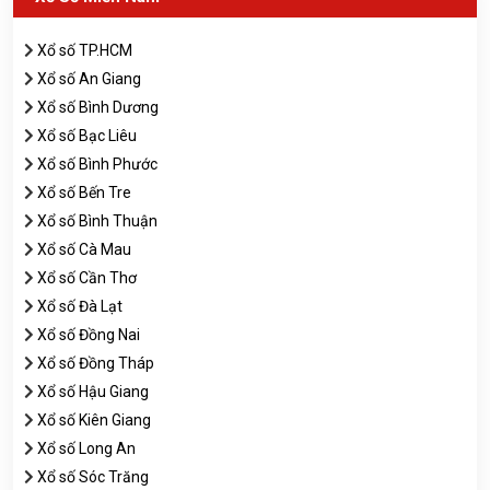
Xổ số TP.HCM
Xổ số An Giang
Xổ số Bình Dương
Xổ số Bạc Liêu
Xổ số Bình Phước
Xổ số Bến Tre
Xổ số Bình Thuận
Xổ số Cà Mau
Xổ số Cần Thơ
Xổ số Đà Lạt
Xổ số Đồng Nai
Xổ số Đồng Tháp
Xổ số Hậu Giang
Xổ số Kiên Giang
Xổ số Long An
Xổ số Sóc Trăng