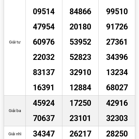
09514
84866
99510
47954
20180
91726
60976
53952
27361
Giải tư
22032
52823
34396
83137
32910
13234
16391
12884
68027
45924
17250
42916
Giải ba
70637
23101
32303
34347
26217
28250
Giải nhì