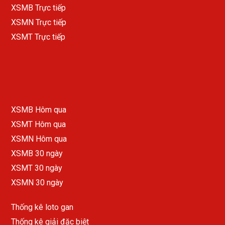
XSMB Trực tiếp
XSMN Trực tiếp
XSMT Trực tiếp
XSMB Hôm qua
XSMT Hôm qua
XSMN Hôm qua
XSMB 30 ngày
XSMT 30 ngày
XSMN 30 ngày
Thống kê loto gan
Thống kê giải đặc biệt