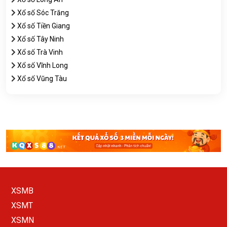
Xổ số Sóc Trăng
Xổ số Tiền Giang
Xổ số Tây Ninh
Xổ số Trà Vinh
Xổ số Vĩnh Long
Xổ số Vũng Tàu
XSMB
XSMT
XSMN