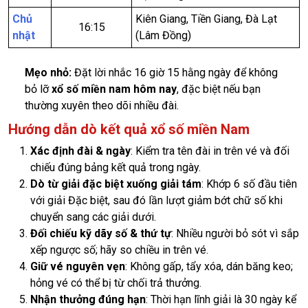
Chủ
Kiên Giang, Tiền Giang, Đà Lạt
16:15
nhật
(Lâm Đồng)
Mẹo nhỏ:
Đặt lời nhắc 16 giờ 15 hằng ngày để không
bỏ lỡ
xổ số miền nam hôm nay
, đặc biệt nếu bạn
thường xuyên theo dõi nhiều đài.
Hướng dẫn dò kết quả xổ số miền Nam
Xác định đài & ngày
: Kiểm tra tên đài in trên vé và đối
chiếu đúng bảng kết quả trong ngày.
Dò từ giải đặc biệt xuống giải tám
: Khớp 6 số đầu tiên
với giải Đặc biệt, sau đó lần lượt giảm bớt chữ số khi
chuyển sang các giải dưới.
Đối chiếu kỹ dãy số & thứ tự
: Nhiều người bỏ sót vì sắp
xếp ngược số; hãy so chiều in trên vé.
Giữ vé nguyên vẹn
: Không gấp, tẩy xóa, dán băng keo;
hỏng vé có thể bị từ chối trả thưởng.
Nhận thưởng đúng hạn
: Thời hạn lĩnh giải là 30 ngày kể