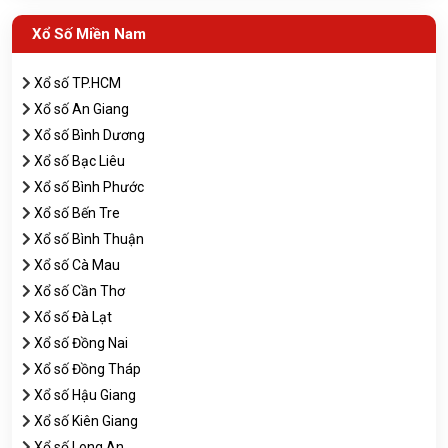
Xổ Số Miền Nam
Xổ số TP.HCM
Xổ số An Giang
Xổ số Bình Dương
Xổ số Bạc Liêu
Xổ số Bình Phước
Xổ số Bến Tre
Xổ số Bình Thuận
Xổ số Cà Mau
Xổ số Cần Thơ
Xổ số Đà Lạt
Xổ số Đồng Nai
Xổ số Đồng Tháp
Xổ số Hậu Giang
Xổ số Kiên Giang
Xổ số Long An