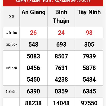
XSMN
/
XSMN THỨ 5
/
KQXSMN 04-09-2025
CỨU
KẾT
An Giang
Bình
Tây Ninh
QUẢ
Giải
Thuận
PHÂN
TÍCH
26
24
98
XỔ
Giải tám
SỐ
548
693
305
Giải bảy
TIN
TỨC
5083
8507
7939
KQXS
0456
7631
5878
THEO
Giải sáu
TỈNH
5450
4238
5484
VĂN
HÓA
6390
0359
6345
Giải năm
GIẢI
TRÍ
88238
14048
97550