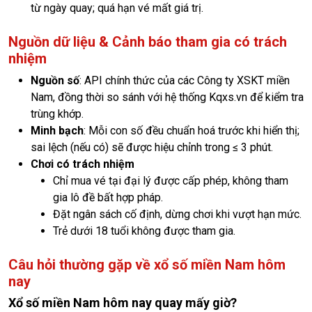
từ ngày quay; quá hạn vé mất giá trị.
Nguồn dữ liệu & Cảnh báo tham gia có trách
nhiệm
Nguồn số
: API chính thức của các Công ty XSKT miền
Nam, đồng thời so sánh với hệ thống Kqxs.vn để kiểm tra
trùng khớp.
Minh bạch
: Mỗi con số đều chuẩn hoá trước khi hiển thị;
sai lệch (nếu có) sẽ được hiệu chỉnh trong ≤ 3 phút.
Chơi có trách nhiệm
Chỉ mua vé tại đại lý được cấp phép, không tham
gia lô đề bất hợp pháp.
Đặt ngân sách cố định, dừng chơi khi vượt hạn mức.
Trẻ dưới 18 tuổi không được tham gia.
Câu hỏi thường gặp về xổ số miền Nam hôm
nay
Xổ số miền Nam hôm nay quay mấy giờ?