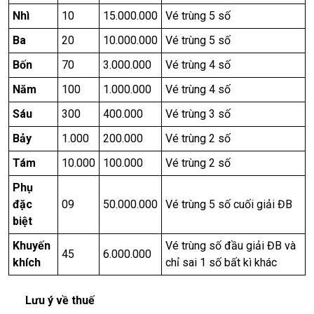
Nhì
10
15.000.000
Vé trùng 5 số
Ba
20
10.000.000
Vé trùng 5 số
Bốn
70
3.000.000
Vé trùng 4 số
Năm
100
1.000.000
Vé trùng 4 số
Sáu
300
400.000
Vé trùng 3 số
Bảy
1.000
200.000
Vé trùng 2 số
Tám
10.000
100.000
Vé trùng 2 số
Phụ
đặc
09
50.000.000
Vé trùng 5 số cuối giải ĐB
biệt
Khuyến
Vé trùng số đầu giải ĐB và
45
6.000.000
khích
chỉ sai 1 số bất kì khác
Lưu ý về thuế