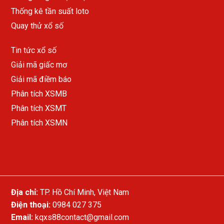
Thống kê tần suất loto
Quay thử xổ số
Tin tức xổ số
Giải mã giấc mơ
Giải mã điềm báo
Phân tích XSMB
Phân tích XSMT
Phân tích XSMN
https://555win.blog
https://ev9977.com/
mb88
ao88
RR88
Địa chỉ:
TP. Hồ Chí Minh, Việt Nam
Điện thoại:
0984 027 375
Email:
kqxs88contact@gmail.com