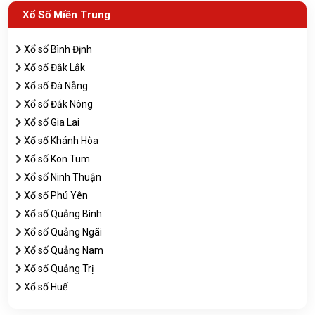
Xổ Số Miền Trung
Xổ số Bình Định
Xổ số Đắk Lắk
Xổ số Đà Nẵng
Xổ số Đắk Nông
Xổ số Gia Lai
Xố số Khánh Hòa
Xổ số Kon Tum
Xổ số Ninh Thuận
Xổ số Phú Yên
Xổ số Quảng Bình
Xổ số Quảng Ngãi
Xổ số Quảng Nam
Xổ số Quảng Trị
Xổ số Huế