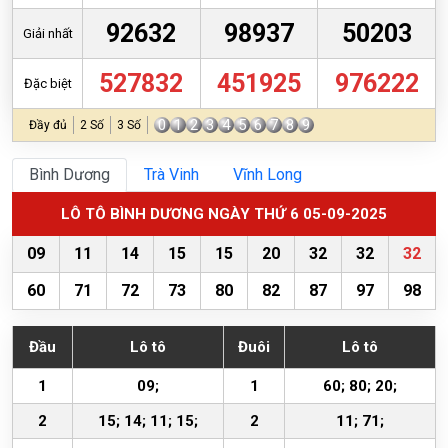
92632
98937
50203
Giải nhất
527832
451925
976222
Đặc biệt
0
1
2
3
4
5
6
7
8
9
Đầy đủ
2 Số
3 Số
Bình Dương
Trà Vinh
Vĩnh Long
LÔ TÔ BÌNH DƯƠNG NGÀY THỨ 6 05-09-2025
09
11
14
15
15
20
32
32
32
60
71
72
73
80
82
87
97
98
Đầu
Lô tô
Đuôi
Lô tô
1
09;
1
60; 80; 20;
2
15; 14; 11; 15;
2
11; 71;