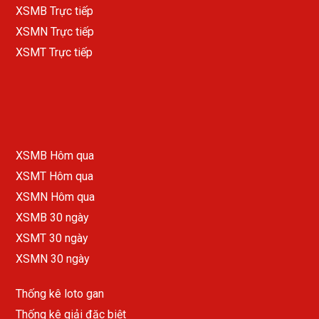
XSMB Trực tiếp
XSMN Trực tiếp
XSMT Trực tiếp
XSMB Hôm qua
XSMT Hôm qua
XSMN Hôm qua
XSMB 30 ngày
XSMT 30 ngày
XSMN 30 ngày
Thống kê loto gan
Thống kê giải đặc biệt