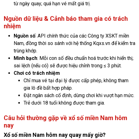
từ ngày quay; quá hạn vé mất giá trị.
Nguồn dữ liệu & Cảnh báo tham gia có trách
nhiệm
Nguồn số
: API chính thức của các Công ty XSKT miền
Nam, đồng thời so sánh với hệ thống Kqxs.vn để kiểm tra
trùng khớp.
Minh bạch
: Mỗi con số đều chuẩn hoá trước khi hiển thị;
sai lệch (nếu có) sẽ được hiệu chỉnh trong ≤ 3 phút.
Chơi có trách nhiệm
Chỉ mua vé tại đại lý được cấp phép, không tham
gia lô đề bất hợp pháp.
Đặt ngân sách cố định, dừng chơi khi vượt hạn mức.
Trẻ dưới 18 tuổi không được tham gia.
Câu hỏi thường gặp về xổ số miền Nam hôm
nay
Xổ số miền Nam hôm nay quay mấy giờ?