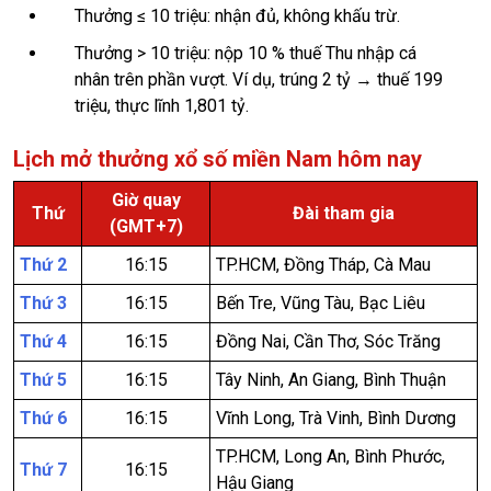
Thưởng ≤ 10 triệu: nhận đủ, không khấu trừ.
Thưởng > 10 triệu: nộp 10 % thuế Thu nhập cá
nhân trên phần vượt. Ví dụ, trúng 2 tỷ → thuế 199
triệu, thực lĩnh 1,801 tỷ.
Lịch mở thưởng xổ số miền Nam hôm nay
Giờ quay
Thứ
Đài tham gia
(GMT+7)
Thứ 2
16:15
TP.HCM, Đồng Tháp, Cà Mau
Thứ 3
16:15
Bến Tre, Vũng Tàu, Bạc Liêu
Thứ 4
16:15
Đồng Nai, Cần Thơ, Sóc Trăng
Thứ 5
16:15
Tây Ninh, An Giang, Bình Thuận
Thứ 6
16:15
Vĩnh Long, Trà Vinh, Bình Dương
TP.HCM, Long An, Bình Phước,
Thứ 7
16:15
Hậu Giang