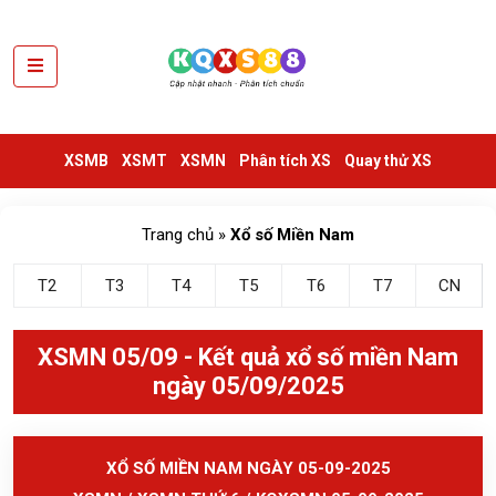
XSMB
XSMT
XSMB
XSMT
XSMN
Phân tích XS
Quay thử XS
XSMN
VIETLOTT
Trang chủ
»
Xổ số Miền Nam
THỐNG
T2
T3
T4
T5
T6
T7
CN
KÊ
SỔ
XSMN 05/09 - Kết quả xổ số miền Nam
KẾT
ngày 05/09/2025
QUẢ
TRUYỀN
THỐNG
XỔ SỐ MIỀN NAM NGÀY 05-09-2025
TRA