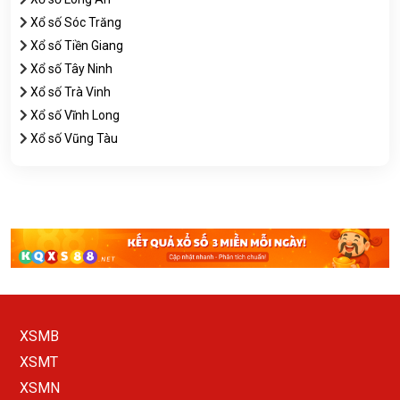
Xổ số Sóc Trăng
Xổ số Tiền Giang
Xổ số Tây Ninh
Xổ số Trà Vinh
Xổ số Vĩnh Long
Xổ số Vũng Tàu
XSMB
XSMT
XSMN