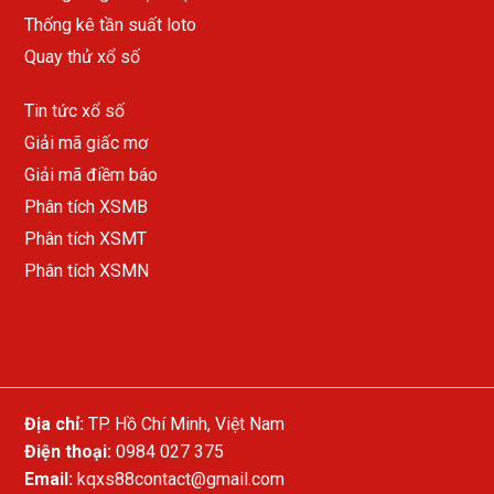
Thống kê tần suất loto
Quay thử xổ số
Tin tức xổ số
Giải mã giấc mơ
Giải mã điềm báo
Phân tích XSMB
Phân tích XSMT
Phân tích XSMN
https://555win.blog
https://ev9977.com/
mb88
ao88
RR88
Địa chỉ:
TP. Hồ Chí Minh, Việt Nam
Điện thoại:
0984 027 375
Email:
kqxs88contact@gmail.com