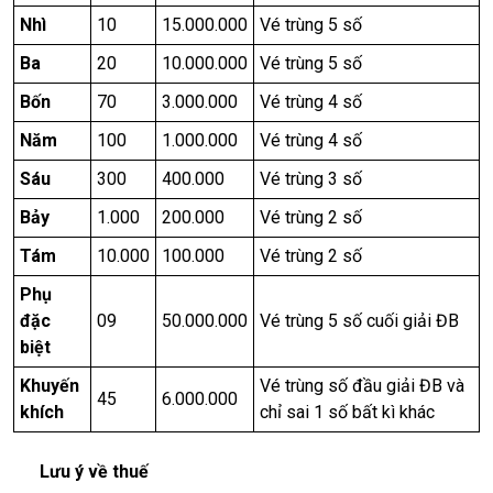
Nhì
10
15.000.000
Vé trùng 5 số
Ba
20
10.000.000
Vé trùng 5 số
Bốn
70
3.000.000
Vé trùng 4 số
Năm
100
1.000.000
Vé trùng 4 số
Sáu
300
400.000
Vé trùng 3 số
Bảy
1.000
200.000
Vé trùng 2 số
Tám
10.000
100.000
Vé trùng 2 số
Phụ
đặc
09
50.000.000
Vé trùng 5 số cuối giải ĐB
biệt
Khuyến
Vé trùng số đầu giải ĐB và
45
6.000.000
khích
chỉ sai 1 số bất kì khác
Lưu ý về thuế