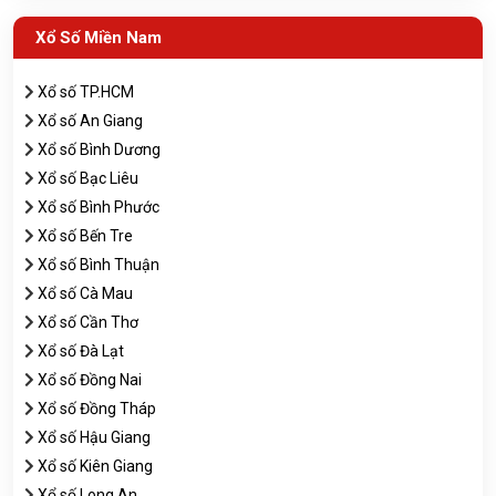
Xổ Số Miền Nam
Xổ số TP.HCM
Xổ số An Giang
Xổ số Bình Dương
Xổ số Bạc Liêu
Xổ số Bình Phước
Xổ số Bến Tre
Xổ số Bình Thuận
Xổ số Cà Mau
Xổ số Cần Thơ
Xổ số Đà Lạt
Xổ số Đồng Nai
Xổ số Đồng Tháp
Xổ số Hậu Giang
Xổ số Kiên Giang
Xổ số Long An