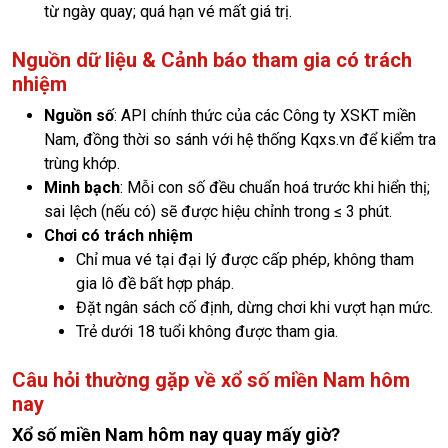
từ ngày quay; quá hạn vé mất giá trị.
Nguồn dữ liệu & Cảnh báo tham gia có trách
nhiệm
Nguồn số
: API chính thức của các Công ty XSKT miền
Nam, đồng thời so sánh với hệ thống Kqxs.vn để kiểm tra
trùng khớp.
Minh bạch
: Mỗi con số đều chuẩn hoá trước khi hiển thị;
sai lệch (nếu có) sẽ được hiệu chỉnh trong ≤ 3 phút.
Chơi có trách nhiệm
Chỉ mua vé tại đại lý được cấp phép, không tham
gia lô đề bất hợp pháp.
Đặt ngân sách cố định, dừng chơi khi vượt hạn mức.
Trẻ dưới 18 tuổi không được tham gia.
Câu hỏi thường gặp về xổ số miền Nam hôm
nay
Xổ số miền Nam hôm nay quay mấy giờ?