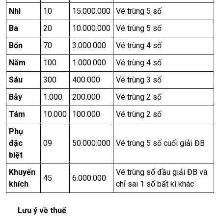
Nhì
10
15.000.000
Vé trùng 5 số
Ba
20
10.000.000
Vé trùng 5 số
Bốn
70
3.000.000
Vé trùng 4 số
Năm
100
1.000.000
Vé trùng 4 số
Sáu
300
400.000
Vé trùng 3 số
Bảy
1.000
200.000
Vé trùng 2 số
Tám
10.000
100.000
Vé trùng 2 số
Phụ
đặc
09
50.000.000
Vé trùng 5 số cuối giải ĐB
biệt
Khuyến
Vé trùng số đầu giải ĐB và
45
6.000.000
khích
chỉ sai 1 số bất kì khác
Lưu ý về thuế