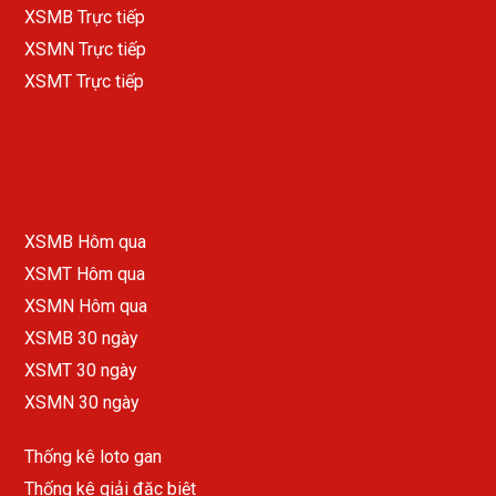
XSMB Trực tiếp
XSMN Trực tiếp
XSMT Trực tiếp
XSMB Hôm qua
XSMT Hôm qua
XSMN Hôm qua
XSMB 30 ngày
XSMT 30 ngày
XSMN 30 ngày
Thống kê loto gan
Thống kê giải đặc biệt