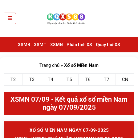
XSMB
XSMT
XSMB
XSMT
XSMN
Phân tích XS
Quay thử XS
XSMN
VIETLOTT
Trang chủ
»
Xổ số Miền Nam
THỐNG
T2
T3
T4
T5
T6
T7
CN
KÊ
SỔ
XSMN 07/09 - Kết quả xổ số miền Nam
KẾT
ngày 07/09/2025
QUẢ
TRUYỀN
THỐNG
XỔ SỐ MIỀN NAM NGÀY 07-09-2025
TRA