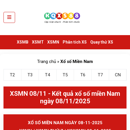
XSMB
XSMT
XSMB
XSMT
XSMN
Phân tích XS
Quay thử XS
XSMN
VIETLOTT
Trang chủ
»
Xổ số Miền Nam
THỐNG
T2
T3
T4
T5
T6
T7
CN
KÊ
SỔ
XSMN 08/11 - Kết quả xổ số miền Nam
KẾT
ngày 08/11/2025
QUẢ
TRUYỀN
THỐNG
XỔ SỐ MIỀN NAM NGÀY 08-11-2025
TRA