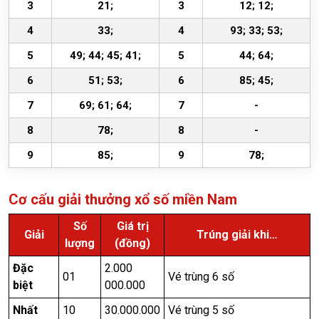
3
21;
3
12; 12;
4
33;
4
93; 33; 53;
5
49; 44; 45; 41;
5
44; 64;
6
51; 53;
6
85; 45;
7
69; 61; 64;
7
-
8
78;
8
-
9
85;
9
78;
Cơ cấu giải thưởng xổ số miền Nam
Số
Giá trị
Giải
Trúng giải khi…
lượng
(đồng)
Đặc
2.000
01
Vé trùng 6 số
biệt
000.000
Nhất
10
30.000.000
Vé trùng 5 số