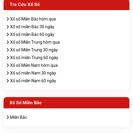
Tra Cứu Xổ Số
Xổ số Miền Bắc hôm qua
Xổ số miền Bắc 30 ngày
Xổ số miền Bắc 60 ngày
Xổ số Miền Trung hôm qua
Xổ số Miền Trung 30 ngày
Xổ số miền Trung 60 ngày
Xổ số Miền Nam hôm qua
Xổ số miền Nam 30 ngày
Xổ số miền Nam 60 ngày
Xổ Số Miền Bắc
Miền Bắc