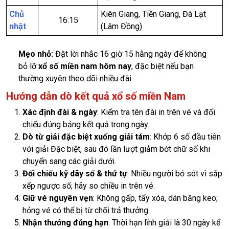
Chủ
Kiên Giang, Tiền Giang, Đà Lạt
16:15
nhật
(Lâm Đồng)
Mẹo nhỏ:
Đặt lời nhắc 16 giờ 15 hằng ngày để không
bỏ lỡ
xổ số miền nam hôm nay
, đặc biệt nếu bạn
thường xuyên theo dõi nhiều đài.
Hướng dẫn dò kết quả xổ số miền Nam
Xác định đài & ngày
: Kiểm tra tên đài in trên vé và đối
chiếu đúng bảng kết quả trong ngày.
Dò từ giải đặc biệt xuống giải tám
: Khớp 6 số đầu tiên
với giải Đặc biệt, sau đó lần lượt giảm bớt chữ số khi
chuyển sang các giải dưới.
Đối chiếu kỹ dãy số & thứ tự
: Nhiều người bỏ sót vì sắp
xếp ngược số; hãy so chiều in trên vé.
Giữ vé nguyên vẹn
: Không gấp, tẩy xóa, dán băng keo;
hỏng vé có thể bị từ chối trả thưởng.
Nhận thưởng đúng hạn
: Thời hạn lĩnh giải là 30 ngày kể