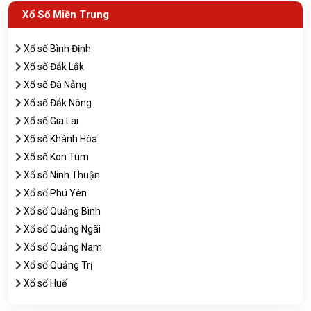
Xổ Số Miền Trung
Xổ số Bình Định
Xổ số Đắk Lắk
Xổ số Đà Nẵng
Xổ số Đắk Nông
Xổ số Gia Lai
Xố số Khánh Hòa
Xổ số Kon Tum
Xổ số Ninh Thuận
Xổ số Phú Yên
Xổ số Quảng Bình
Xổ số Quảng Ngãi
Xổ số Quảng Nam
Xổ số Quảng Trị
Xổ số Huế