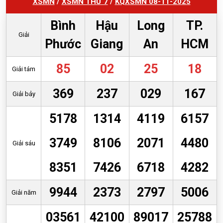
XSMN
/
XSMN THỨ 7
/
KQXSMN 08-11-2025
CỨU
KẾT
Bình
Hậu
Long
TP.
QUẢ
Giải
Phước
Giang
An
HCM
PHÂN
TÍCH
85
02
25
18
XỔ
Giải tám
SỐ
369
237
029
167
Giải bảy
TIN
TỨC
5178
1314
4119
6157
KQXS
3749
8106
2071
4480
THEO
Giải sáu
TỈNH
8351
7426
6718
4282
VĂN
HÓA
9944
2373
2797
5006
Giải năm
GIẢI
TRÍ
03561
42100
89017
25788