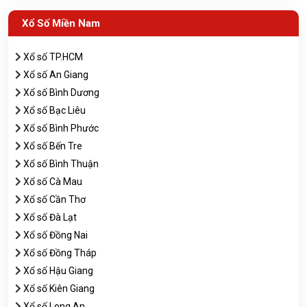
Xổ Số Miền Nam
Xổ số TP.HCM
Xổ số An Giang
Xổ số Bình Dương
Xổ số Bạc Liêu
Xổ số Bình Phước
Xổ số Bến Tre
Xổ số Bình Thuận
Xổ số Cà Mau
Xổ số Cần Thơ
Xổ số Đà Lạt
Xổ số Đồng Nai
Xổ số Đồng Tháp
Xổ số Hậu Giang
Xổ số Kiên Giang
Xổ số Long An