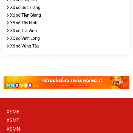
Xổ số Sóc Trăng
Xổ số Tiền Giang
Xổ số Tây Ninh
Xổ số Trà Vinh
Xổ số Vĩnh Long
Xổ số Vũng Tàu
XSMB
XSMT
XSMN