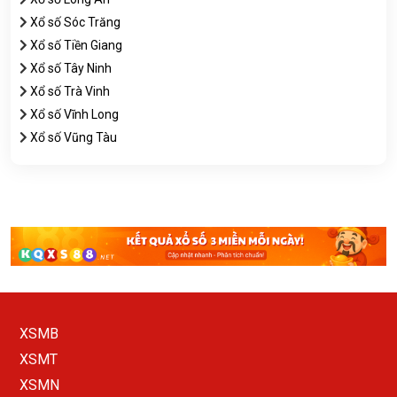
Xổ số Sóc Trăng
Xổ số Tiền Giang
Xổ số Tây Ninh
Xổ số Trà Vinh
Xổ số Vĩnh Long
Xổ số Vũng Tàu
XSMB
XSMT
XSMN