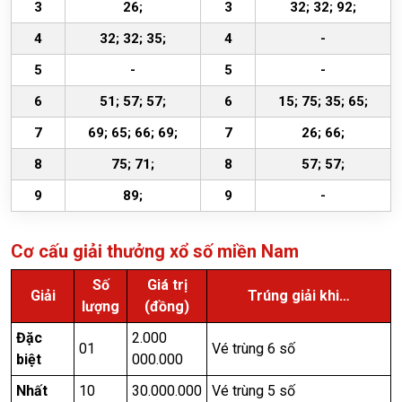
3
26;
3
32; 32; 92;
4
32; 32; 35;
4
-
5
-
5
-
6
51; 57; 57;
6
15; 75; 35; 65;
7
69; 65; 66; 69;
7
26; 66;
8
75; 71;
8
57; 57;
9
89;
9
-
Cơ cấu giải thưởng xổ số miền Nam
Số
Giá trị
Giải
Trúng giải khi…
lượng
(đồng)
Đặc
2.000
01
Vé trùng 6 số
biệt
000.000
Nhất
10
30.000.000
Vé trùng 5 số