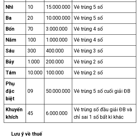
Nhì
10
15.000.000
Vé trùng 5 số
Ba
20
10.000.000
Vé trùng 5 số
Bốn
70
3.000.000
Vé trùng 4 số
Năm
100
1.000.000
Vé trùng 4 số
Sáu
300
400.000
Vé trùng 3 số
Bảy
1.000
200.000
Vé trùng 2 số
Tám
10.000
100.000
Vé trùng 2 số
Phụ
đặc
09
50.000.000
Vé trùng 5 số cuối giải ĐB
biệt
Khuyến
Vé trùng số đầu giải ĐB và
45
6.000.000
khích
chỉ sai 1 số bất kì khác
Lưu ý về thuế