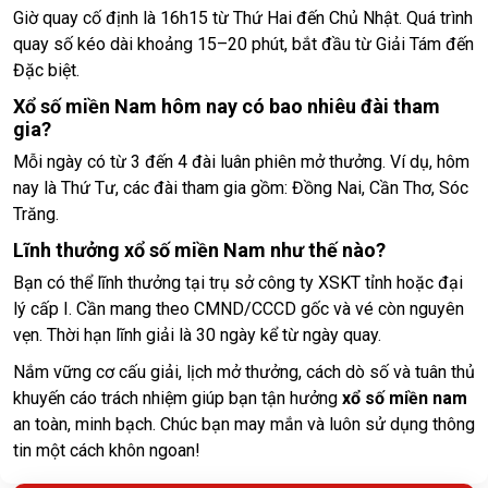
Giờ quay cố định là 16h15 từ Thứ Hai đến Chủ Nhật. Quá trình
quay số kéo dài khoảng 15–20 phút, bắt đầu từ Giải Tám đến
Đặc biệt.
Xổ số miền Nam hôm nay có bao nhiêu đài tham
gia?
Mỗi ngày có từ 3 đến 4 đài luân phiên mở thưởng. Ví dụ, hôm
nay là Thứ Tư, các đài tham gia gồm: Đồng Nai, Cần Thơ, Sóc
Trăng.
Lĩnh thưởng xổ số miền Nam như thế nào?
Bạn có thể lĩnh thưởng tại trụ sở công ty XSKT tỉnh hoặc đại
lý cấp I. Cần mang theo CMND/CCCD gốc và vé còn nguyên
vẹn. Thời hạn lĩnh giải là 30 ngày kể từ ngày quay.
Nắm vững cơ cấu giải, lịch mở thưởng, cách dò số và tuân thủ
khuyến cáo trách nhiệm giúp bạn tận hưởng
xổ số miền nam
an toàn, minh bạch. Chúc bạn may mắn và luôn sử dụng thông
tin một cách khôn ngoan!