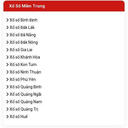
Xổ Số Miền Trung
Xổ số Bình Định
Xổ số Đắk Lắk
Xổ số Đà Nẵng
Xổ số Đắk Nông
Xổ số Gia Lai
Xố số Khánh Hòa
Xổ số Kon Tum
Xổ số Ninh Thuận
Xổ số Phú Yên
Xổ số Quảng Bình
Xổ số Quảng Ngãi
Xổ số Quảng Nam
Xổ số Quảng Trị
Xổ số Huế