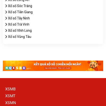
Xổ số Sóc Trăng
Xổ số Tiền Giang
Xổ số Tây Ninh
Xổ số Trà Vinh
Xổ số Vĩnh Long
Xổ số Vũng Tàu
XSMB
XSMT
XSMN