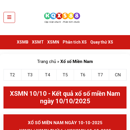
XSMB
XSMT
XSMB
XSMT
XSMN
Phân tích XS
Quay thử XS
XSMN
VIETLOTT
Trang chủ
»
Xổ số Miền Nam
THỐNG
T2
T3
T4
T5
T6
T7
CN
KÊ
SỔ
XSMN 10/10 - Kết quả xổ số miền Nam
KẾT
ngày 10/10/2025
QUẢ
TRUYỀN
THỐNG
XỔ SỐ MIỀN NAM NGÀY 10-10-2025
TRA