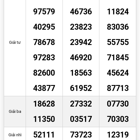
97579
46736
11824
40295
23823
83036
78678
23942
55755
Giải tư
97283
46920
71845
82600
18563
45624
43877
61952
87713
18628
27332
07730
Giải ba
11350
03517
70303
52111
73723
12319
Giải nhì