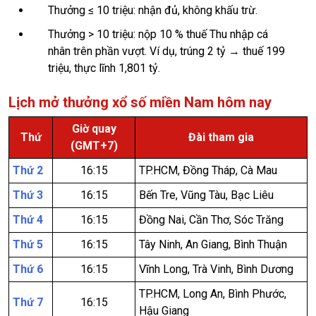
Thưởng ≤ 10 triệu: nhận đủ, không khấu trừ.
Thưởng > 10 triệu: nộp 10 % thuế Thu nhập cá
nhân trên phần vượt. Ví dụ, trúng 2 tỷ → thuế 199
triệu, thực lĩnh 1,801 tỷ.
Lịch mở thưởng xổ số miền Nam hôm nay
Giờ quay
Thứ
Đài tham gia
(GMT+7)
Thứ 2
16:15
TP.HCM, Đồng Tháp, Cà Mau
Thứ 3
16:15
Bến Tre, Vũng Tàu, Bạc Liêu
Thứ 4
16:15
Đồng Nai, Cần Thơ, Sóc Trăng
Thứ 5
16:15
Tây Ninh, An Giang, Bình Thuận
Thứ 6
16:15
Vĩnh Long, Trà Vinh, Bình Dương
TP.HCM, Long An, Bình Phước,
Thứ 7
16:15
Hậu Giang