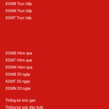
XSMB Trực tiếp
XSMN Trực tiếp
XSMT Trực tiếp
XSMB Hôm qua
XSMT Hôm qua
XSMN Hôm qua
XSMB 30 ngày
XSMT 30 ngày
XSMN 30 ngày
Thống kê loto gan
Thống kê giải đặc biệt