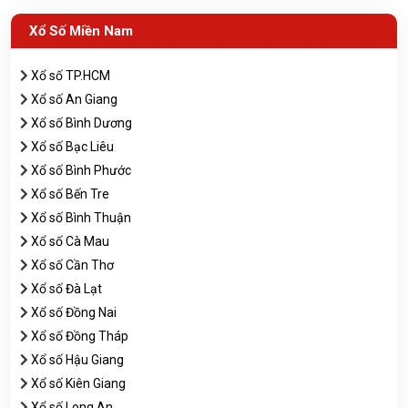
Xổ Số Miền Nam
Xổ số TP.HCM
Xổ số An Giang
Xổ số Bình Dương
Xổ số Bạc Liêu
Xổ số Bình Phước
Xổ số Bến Tre
Xổ số Bình Thuận
Xổ số Cà Mau
Xổ số Cần Thơ
Xổ số Đà Lạt
Xổ số Đồng Nai
Xổ số Đồng Tháp
Xổ số Hậu Giang
Xổ số Kiên Giang
Xổ số Long An