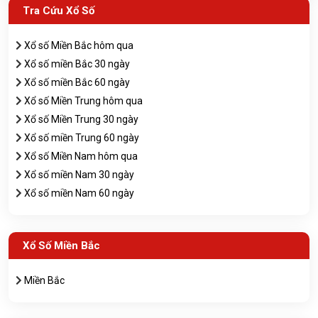
Tra Cứu Xổ Số
Xổ số Miền Bắc hôm qua
Xổ số miền Bắc 30 ngày
Xổ số miền Bắc 60 ngày
Xổ số Miền Trung hôm qua
Xổ số Miền Trung 30 ngày
Xổ số miền Trung 60 ngày
Xổ số Miền Nam hôm qua
Xổ số miền Nam 30 ngày
Xổ số miền Nam 60 ngày
Xổ Số Miền Bắc
Miền Bắc