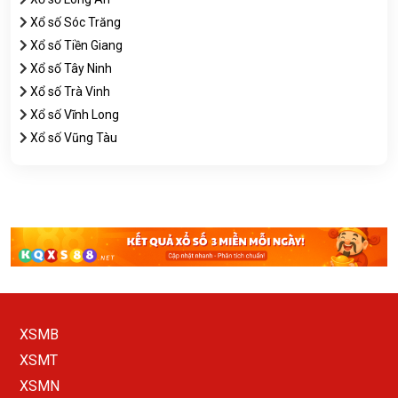
Xổ số Sóc Trăng
Xổ số Tiền Giang
Xổ số Tây Ninh
Xổ số Trà Vinh
Xổ số Vĩnh Long
Xổ số Vũng Tàu
XSMB
XSMT
XSMN