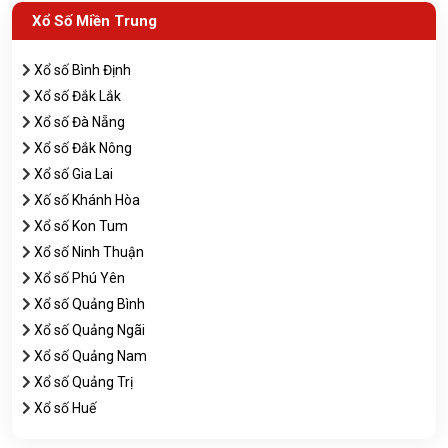
Xổ Số Miền Trung
Xổ số Bình Định
Xổ số Đắk Lắk
Xổ số Đà Nẵng
Xổ số Đắk Nông
Xổ số Gia Lai
Xố số Khánh Hòa
Xổ số Kon Tum
Xổ số Ninh Thuận
Xổ số Phú Yên
Xổ số Quảng Bình
Xổ số Quảng Ngãi
Xổ số Quảng Nam
Xổ số Quảng Trị
Xổ số Huế