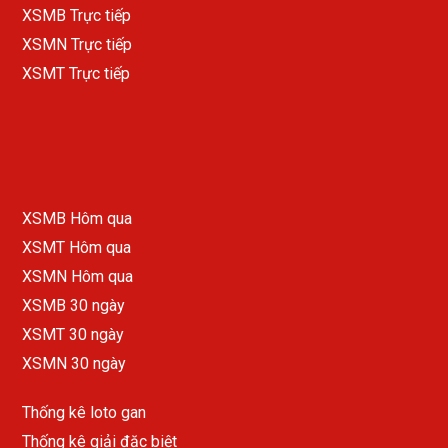
XSMB Trực tiếp
XSMN Trực tiếp
XSMT Trực tiếp
XSMB Hôm qua
XSMT Hôm qua
XSMN Hôm qua
XSMB 30 ngày
XSMT 30 ngày
XSMN 30 ngày
Thống kê loto gan
Thống kê giải đặc biệt