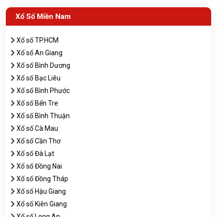
Xổ Số Miền Nam
Xổ số TP.HCM
Xổ số An Giang
Xổ số Bình Dương
Xổ số Bạc Liêu
Xổ số Bình Phước
Xổ số Bến Tre
Xổ số Bình Thuận
Xổ số Cà Mau
Xổ số Cần Thơ
Xổ số Đà Lạt
Xổ số Đồng Nai
Xổ số Đồng Tháp
Xổ số Hậu Giang
Xổ số Kiên Giang
Xổ số Long An