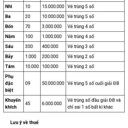
Nhì
10
15.000.000
Vé trùng 5 số
Ba
20
10.000.000
Vé trùng 5 số
Bốn
70
3.000.000
Vé trùng 4 số
Năm
100
1.000.000
Vé trùng 4 số
Sáu
300
400.000
Vé trùng 3 số
Bảy
1.000
200.000
Vé trùng 2 số
Tám
10.000
100.000
Vé trùng 2 số
Phụ
đặc
09
50.000.000
Vé trùng 5 số cuối giải ĐB
biệt
Khuyến
Vé trùng số đầu giải ĐB và
45
6.000.000
khích
chỉ sai 1 số bất kì khác
Lưu ý về thuế