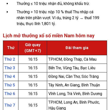
Thưởng ≤ 10 triệu: nhận đủ, không khấu trừ.
Thưởng > 10 triệu: nộp 10 % thuế Thu nhập cá
nhân trên phần vượt. Ví dụ, trúng 2 tỷ → thuế 199
triệu, thực lĩnh 1,801 tỷ.
Lịch mở thưởng xổ số miền Nam hôm nay
Giờ quay
Thứ
Đài tham gia
(GMT+7)
Thứ 2
16:15
TP.HCM, Đồng Tháp, Cà Mau
Thứ 3
16:15
Bến Tre, Vũng Tàu, Bạc Liêu
Thứ 4
16:15
Đồng Nai, Cần Thơ, Sóc Trăng
Thứ 5
16:15
Tây Ninh, An Giang, Bình Thuận
Thứ 6
16:15
Vĩnh Long, Trà Vinh, Bình Dương
TP.HCM, Long An, Bình Phước,
Thứ 7
16:15
Hậu Giang