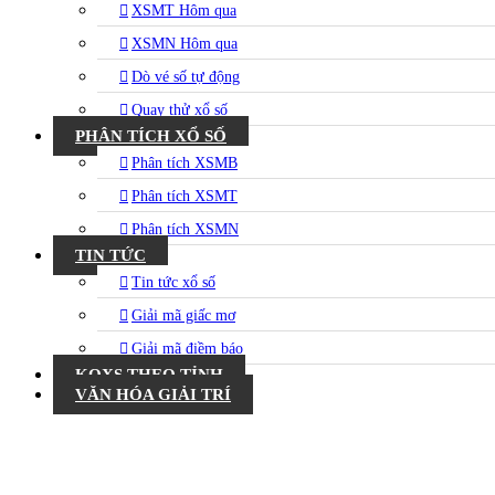
XSMT Hôm qua
XSMN Hôm qua
Dò vé số tự động
Quay thử xổ số
PHÂN TÍCH XỔ SỐ
Phân tích XSMB
Phân tích XSMT
Phân tích XSMN
TIN TỨC
Tin tức xổ số
Giải mã giấc mơ
Giải mã điềm báo
KQXS THEO TỈNH
VĂN HÓA GIẢI TRÍ