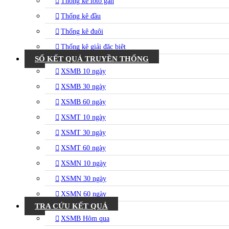
Thống kê loto gan
Thống kê đầu
Thống kê đuôi
Thống kê giải đặc biệt
SỔ KẾT QUẢ TRUYỀN THỐNG
XSMB 10 ngày
XSMB 30 ngày
XSMB 60 ngày
XSMT 10 ngày
XSMT 30 ngày
XSMT 60 ngày
XSMN 10 ngày
XSMN 30 ngày
XSMN 60 ngày
TRA CỨU KẾT QUẢ
XSMB Hôm qua